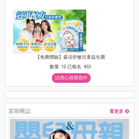
【免費體驗】森活舒敏兒童益生菌
數量: 10 已報名: 453
試用心得撰寫中
當期雜誌
看更多