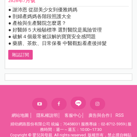
2026年7月號
● 謝沛恩 從甜美少女到優雅媽媽
● 剖婦產媽媽各階段照護大全
● 產檢與生產醫院怎麼選？
● 好醫師５大檢驗標準 選對醫院是風險管理
● 破解４個最常被誤解的寶寶安全感問題
● 藥膳、茶飲、日常保養 中醫觀點看產後掉髮
雜誌訂閱
網站地圖
│
隱私權說明
│
客服中心
│
廣告與合作
|
RSS
婦幼網路股份有限公司 統編：70458331 服務專線：02-8712-5959 | 服
務時間：週一～週五：10:00~17:30
Copyright © 嬰兒與母親. All rights reserved. 版權所有，禁止擅自轉貼