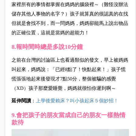
家裡所有的事情都掌握在媽媽的腦袋裡～（難怪沒辦法
儲存其他人事物的名字？）孩子就算真的很認真的在找
但就是會找不到，而一問媽媽，媽媽卻能馬上說出物品
的正確位置，這就是當媽的超能力！
8.報時間時總是多說10分鐘
之前在台灣的討論區上也看過類似的發文，早上被媽媽
叫起來，媽媽說：「已經8點了！快點起來！」孩子慌
慌張張地起來後發現才7點50分，整個被騙的感覺
（XD）孩子那麼愛睡覺，媽媽就很怕你遲到啊～
延伸閱讀
：
上學後愛賴床？叫小孩起床５個妙招！
9.會把孩子的朋友當成自己的朋友一樣熱情
款待