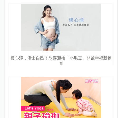
樓心潼，活出自己！欣喜迎接「小毛豆」開啟幸福新篇
章