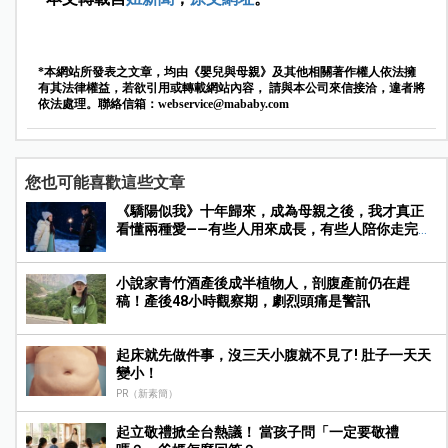
*本網站所發表之文章，均由《嬰兒與母親》及其他相關著作權人依法擁
有其法律權益，若欲引用或轉載網站內容， 請與本公司來信接洽，違者將
依法處理。聯絡信箱：
webservice@mababy.com
您也可能喜歡這些文章
《驕陽似我》十年歸來，成為母親之後，我才真正
看懂兩種愛——有些人用來成長，有些人陪你走完人
生
小說家青竹酒產後成半植物人，剖腹產前仍在趕
稿！產後48小時觀察期，劇烈頭痛是警訊
起床就先做件事，沒三天小腹就不見了! 肚子一天天
變小！
PR（新素簡）
起立敬禮掀全台熱議！ 當孩子問「一定要敬禮