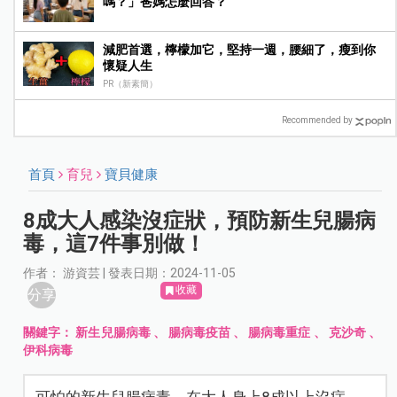
嗎？」爸媽怎麼回答？
減肥首選，檸檬加它，堅持一週，腰細了，瘦到你
懷疑人生
PR（新素簡）
Recommended by
首頁
育兒
寶貝健康
8成大人感染沒症狀，預防新生兒腸病
毒，這7件事別做！
作者： 游資芸 | 發表日期：2024-11-05
收藏
分享
關鍵字：
新生兒腸病毒
、
腸病毒疫苗
、
腸病毒重症
、
克沙奇
、
伊科病毒
可怕的新生兒腸病毒，在大人身上8成以上沒症