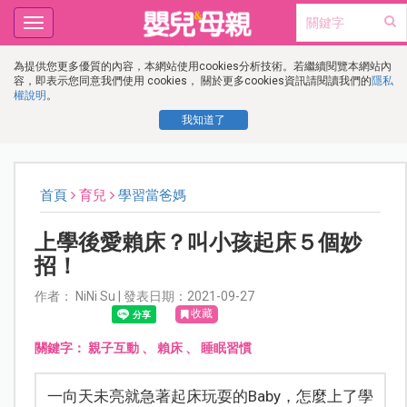
Toggle
navigation
為提供您更多優質的內容，本網站使用cookies分析技術。若繼續閱覽本網站內
容，即表示您同意我們使用 cookies， 關於更多cookies資訊請閱讀我們的
隱私
權說明
。
我知道了
首頁
育兒
學習當爸媽
上學後愛賴床？叫小孩起床５個妙
招！
作者： NiNi Su | 發表日期：2021-09-27
收藏
關鍵字：
親子互動
、
賴床
、
睡眠習慣
一向天未亮就急著起床玩耍的Baby，怎麼上了學