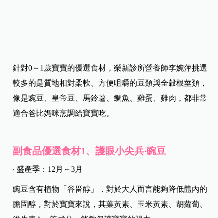
針對0～1歲寶寶的優選食材，榮新診所營養師李婉萍挑選
較多的是質地相對柔軟、方便咀嚼的豆類與全穀根莖類，
像是豌豆、皇帝豆、馬鈴薯、鯛魚、雞蛋、雞肉，都非常
適合爸比媽咪烹調給寶寶吃。
副食品優選食材1、護眼小尖兵‧豌豆
‧ 盛產季：12月～3月
豌豆含有植物「谷甾醇」，對於大人而言能夠降低體內的
膽固醇，對於寶寶來說，其葉黃素、玉米黃素、胡蘿蔔、