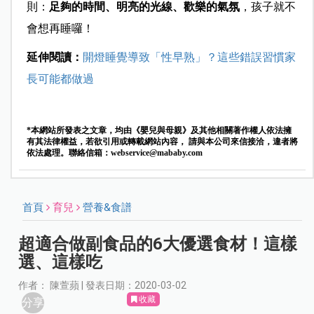
則：
足夠的時間、明亮的光線、歡樂的氣氛
，孩子就不
會想再睡囉！
延伸閱讀：
開燈睡覺導致「性早熟」？這些錯誤習慣家
長可能都做過
*本網站所發表之文章，均由《嬰兒與母親》及其他相關著作權人依法擁
有其法律權益，若欲引用或轉載網站內容， 請與本公司來信接洽，違者將
依法處理。聯絡信箱：
webservice@mababy.com
首頁
育兒
營養&食譜
超適合做副食品的6大優選食材！這樣
選、這樣吃
作者： 陳萱蘋 | 發表日期：2020-03-02
收藏
分享