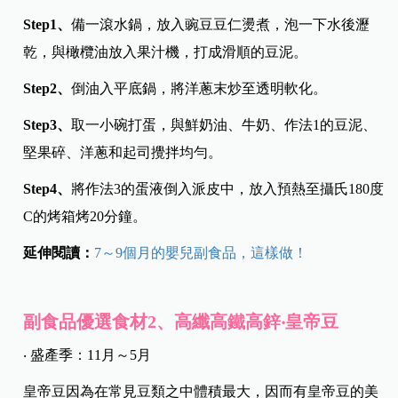
Step1
、
備一滾水鍋，放入豌豆豆仁燙煮，泡一下水後瀝
乾，與橄欖油放入果汁機，打成滑順的豆泥。
Step2
、
倒油入平底鍋，將洋蔥末炒至透明軟化。
Step3
、
取一小碗打蛋，與鮮奶油、牛奶、作法1的豆泥、
堅果碎、洋蔥和起司攪拌均勻。
Step4
、
將作法3的蛋液倒入派皮中，放入預熱至攝氏180度
C的烤箱烤20分鐘。
延伸閱讀：
7～9個月的嬰兒副食品，這樣做！
副食品優選食材2、高纖高鐵高鋅‧皇帝豆
‧ 盛產季：11月～5月
皇帝豆因為在常見豆類之中體積最大，因而有皇帝豆的美