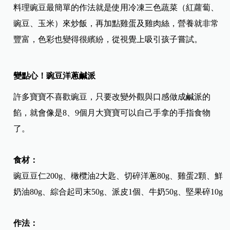
料理豌豆最簡單的作法就是使用冷凍三色蔬菜（紅蘿蔔、
豌豆、玉米）來炒飯，再加點雞蛋及雞肉絲，營養就非常
豐富，色彩也變得很繽紛，從視覺上吸引孩子嘗試。
變點心！豌豆洋蔥鹹派
許多寶寶不喜歡豌豆，只要改變外觀與口感做成鹹派的
餡，就會像是8、9個月大寶寶可以自己手拿的手指食物
了。
食材：
豌豆豆仁200g、橄欖油2大匙、切碎洋蔥80g、雞蛋2顆、鮮
奶油80g、綜合起司末50g、派皮1個、牛奶50g、堅果碎10g
作法：