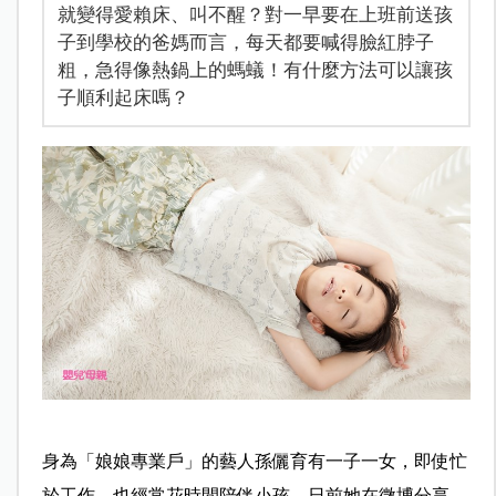
就變得愛賴床、叫不醒？對一早要在上班前送孩
子到學校的爸媽而言，每天都要喊得臉紅脖子
粗，急得像熱鍋上的螞蟻！有什麼方法可以讓孩
子順利起床嗎？
身為「娘娘專業戶」的藝人孫儷育有一子一女，即使忙
於工作，也經常花時間陪伴小孩。日前她在微博分享