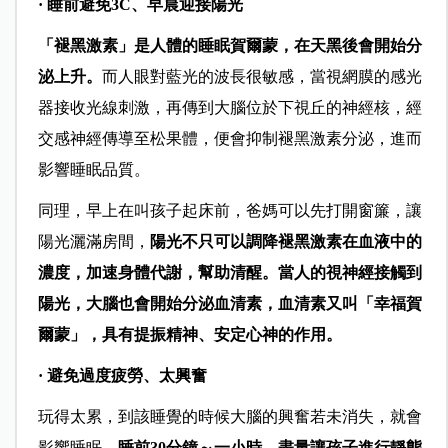
· 睡前避免3C、早晨迎接陽光
「褪黑激素」是人體的睡眠賀爾蒙，在天黑後會開始分
泌上升。
而人眼對藍光的波長很敏感，當視網膜的感光
器接收光線刺激，再傳到大腦位於下視丘的神經核，經
交感神經傳導至松果體，便會抑制褪黑激素分泌，進而
影響睡眠品質。
同理，早上在叫孩子起床前，爸媽可以先打開窗簾，讓
陽光灑滿房間，
陽光不只可以調降褪黑激素在血液中的
濃度，加速身體代謝，幫助清醒。當人的視神經接觸到
陽光，大腦也會開始分泌血清素，血清素又叫「幸福賀
爾蒙」，具有提振精神、安定心神的作用。
· 避免過度疲勞、太興奮
玩得太累，到該睡覺的時候大腦的興奮若未消失，就會
影響睡眠。
睡前30分鐘～一小時，盡量讓孩子進行靜態