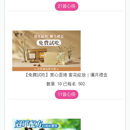
21篇心得
【免費試吃】實心蛋捲 窗花綻放｜彌月禮盒
數量: 10 已報名: 502
11篇心得