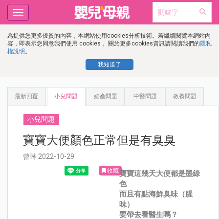
Toggle
navigation
為提供您更多優質的內容，本網站使用cookies分析技術。若繼續閱覽本網站內
容，即表示您同意我們使用 cookies， 關於更多cookies資訊請閱讀我們的
隱私
權說明
。
我知道了
最新回覆
小兒問題
婦產問題
中醫問題
教養問題
小兒問題
寶寶大便顏色正常但是有臭臭
曾琳 2022-10-29
收藏
寶寶這幾天大便都是墨綠
色
而且有點海鮮臭味（腥
味）
要帶去看醫生嗎？