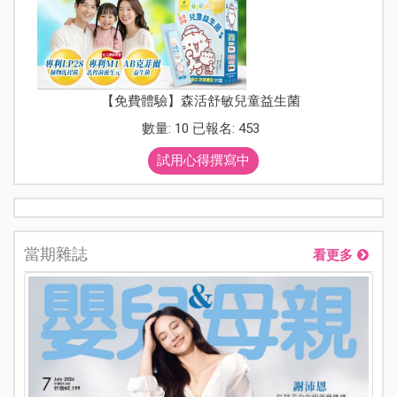
【免費體驗】森活舒敏兒童益生菌
數量: 10 已報名: 453
試用心得撰寫中
當期雜誌
看更多