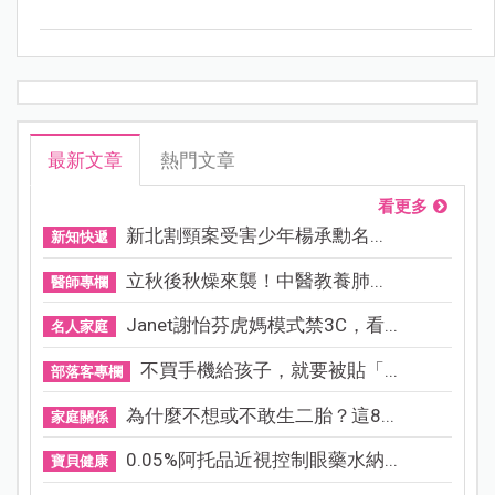
最新文章
熱門文章
看更多
新北割頸案受害少年楊承勳名...
新知快遞
立秋後秋燥來襲！中醫教養肺...
醫師專欄
Janet謝怡芬虎媽模式禁3C，看...
名人家庭
不買手機給孩子，就要被貼「...
部落客專欄
為什麼不想或不敢生二胎？這8...
家庭關係
0.05%阿托品近視控制眼藥水納...
寶貝健康