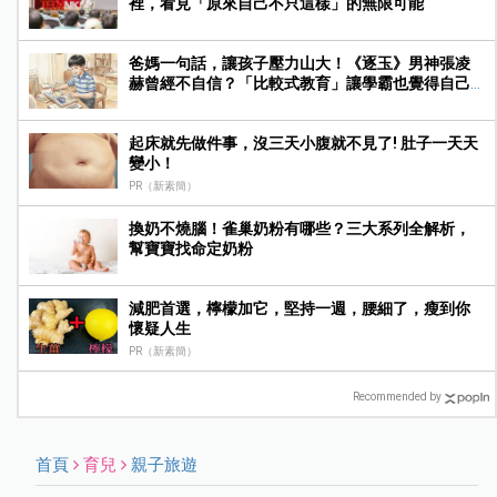
裡，看見「原來自己不只這樣」的無限可能
爸媽一句話，讓孩子壓力山大！《逐玉》男神張凌
赫曾經不自信？「比較式教育」讓學霸也覺得自己
不夠好
起床就先做件事，沒三天小腹就不見了! 肚子一天天
變小！
PR（新素簡）
換奶不燒腦！雀巢奶粉有哪些？三大系列全解析，
幫寶寶找命定奶粉
減肥首選，檸檬加它，堅持一週，腰細了，瘦到你
懷疑人生
PR（新素簡）
Recommended by
首頁
育兒
親子旅遊