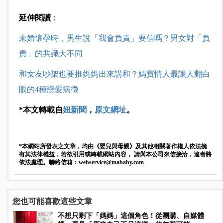
延伸閱讀
：
未婚懷孕時，男生說「我會負責」要信嗎？男女對「負
責」的共識大不同
和女友吵架也要推媽媽出來講和？媽寶情人最讓人翻白
眼的4種戀愛病徵
*本文轉載自
妞新聞
，
原文網址
。
*本網站所發表之文章，均由《嬰兒與母親》及其他相關著作權人依法擁
有其法律權益，若欲引用或轉載網站內容， 請與本公司來信接洽，違者將
依法處理。聯絡信箱：
webservice@mababy.com
您也可能喜歡這些文章
不想只剩下「媽媽」這個角色！從團購、自媒體