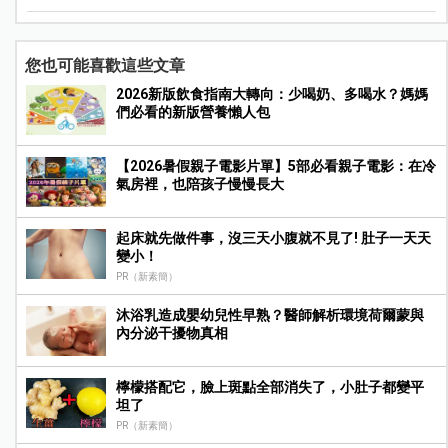
您也可能喜歡這些文章
2026新版飲食指南大轉向：少喝奶、多喝水？媽媽
們必看的新版營養懶人包
【2026暑假親子電影片單】5部必看親子電影：在冷
氣房裡，也陪孩子慢慢長大
起床就先做件事，沒三天小腹就不見了! 肚子一天天
變小！
PR（新素簡）
沐浴乳造成嬰幼兒性早熟？醫師解析環境荷爾蒙與
內分泌干擾物真相
檸檬搭配它，臉上斑點全部消失了，小肚子都變平
坦了
PR（新素簡）