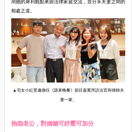
用她的犀利觀點來跟法律家庭交流，並分享夫妻之間的
相處之道。
▲宅女小紅受邀擔任《誰來晚餐》節目嘉賓拜訪法官與律師夫
妻一家。
抱怨老公，對婚姻可紓壓可加分