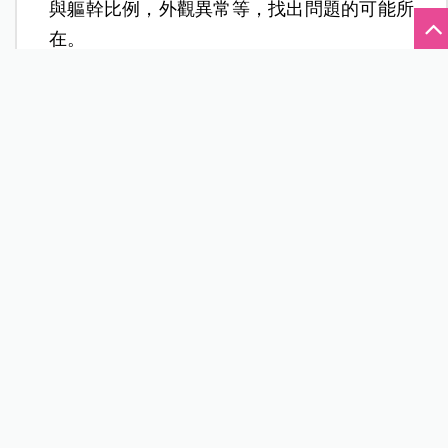
與軀幹比例，外觀異常等，找出問題的可能所
在。
最後利用實驗室檢驗，確定疾病的診斷或排除
懷疑。常作骨齡檢查（手及腕部Ｘ光），可幫
助鑑別遺傳性矮小、或體質性發育遲緩，及預
估生長的潛能。若懷疑內分泌疾病引起的生長
異常時，建議測甲狀腺功能、生長激素、鈣、
磷及鹼產磷酸 。最後，女孩若找不出明顯病
因時，常加測染色體，看是否為透納氏症候
群。