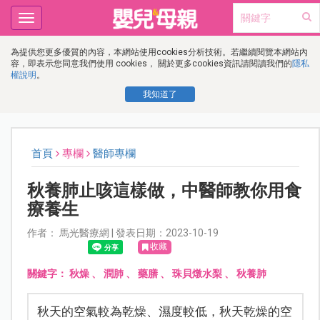
Toggle
navigation
為提供您更多優質的內容，本網站使用cookies分析技術。若繼續閱覽本網站內
容，即表示您同意我們使用 cookies， 關於更多cookies資訊請閱讀我們的
隱私
權說明
。
我知道了
首頁
專欄
醫師專欄
秋養肺止咳這樣做，中醫師教你用食
療養生
作者： 馬光醫療網 | 發表日期：2023-10-19
收藏
關鍵字：
秋燥
、
潤肺
、
藥膳
、
珠貝燉水梨
、
秋養肺
秋天的空氣較為乾燥、濕度較低，秋天乾燥的空