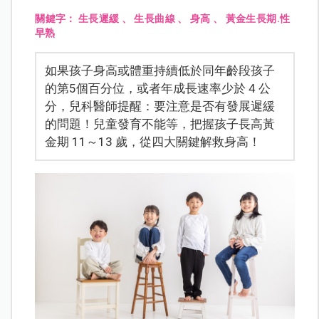
關鍵字：
生長遲緩
、
生長曲線
、
身高
、
黃金生長期.性
早熟
如果孩子身高或體重持續低於同年齡段孩子
的第5個百分位，或者年成長速率少於 4 公
分，兒科醫師提醒：要注意是否有發展遲緩
的問題！兒童發育不能等，把握孩子長高黃
金期 11～13 歲，從四大關鍵解救身高！