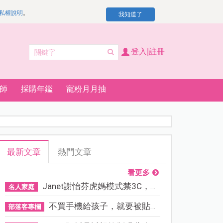
私權說明
。
我知道了
登入|註冊
師
採購年鑑
寵粉月月抽
最新文章
熱門文章
看更多
Janet謝怡芬虎媽模式禁3C，看...
名人家庭
不買手機給孩子，就要被貼「...
部落客專欄