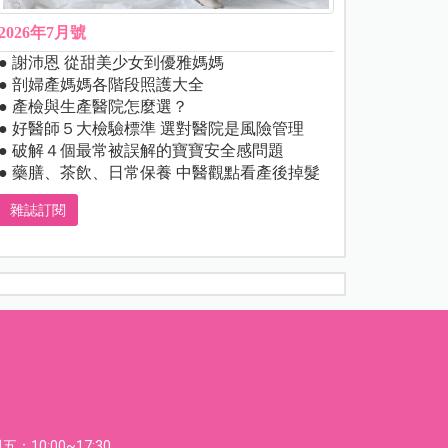
2026年7月號
● 謝沛恩 從甜美少女到優雅媽媽
● 剖婦產媽媽各階段照護大全
● 產檢與生產醫院怎麼選？
● 好醫師５大檢驗標準 選對醫院是風險管理
● 破解４個最常被誤解的寶寶安全感問題
● 藥膳、茶飲、日常保養 中醫觀點看產後掉髮
雜誌訂閱
：10:00~17:30