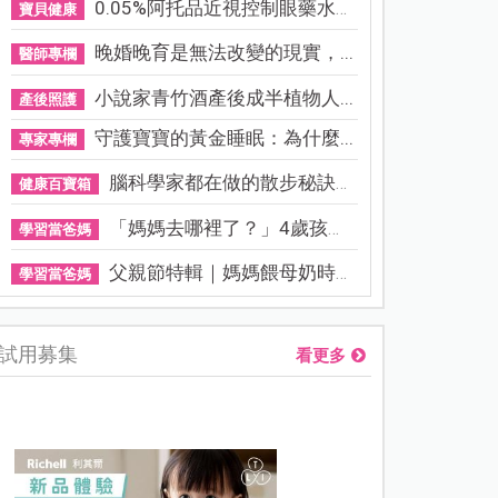
0.05%阿托品近視控制眼藥水納...
寶貝健康
晚婚晚育是無法改變的現實，...
醫師專欄
小說家青竹酒產後成半植物人...
產後照護
守護寶寶的黃金睡眠：為什麼...
專家專欄
腦科學家都在做的散步秘訣！...
健康百寶箱
「媽媽去哪裡了？」4歲孩子還...
學習當爸媽
父親節特輯｜媽媽餵母奶時，...
學習當爸媽
試用募集
看更多