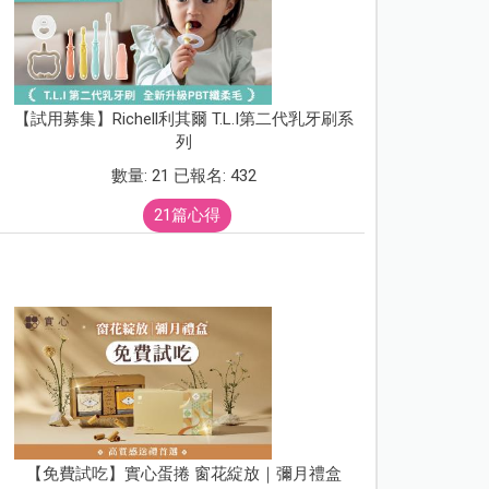
【試用募集】Richell利其爾 T.L.I第二代乳牙刷系
列
數量: 21 已報名: 432
21篇心得
【免費試吃】實心蛋捲 窗花綻放｜彌月禮盒