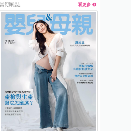
當期雜誌
看更多