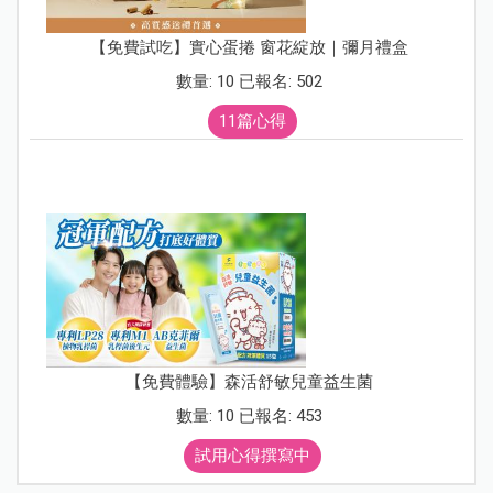
【免費試吃】實心蛋捲 窗花綻放｜彌月禮盒
數量: 10 已報名: 502
11篇心得
【免費體驗】森活舒敏兒童益生菌
數量: 10 已報名: 453
試用心得撰寫中