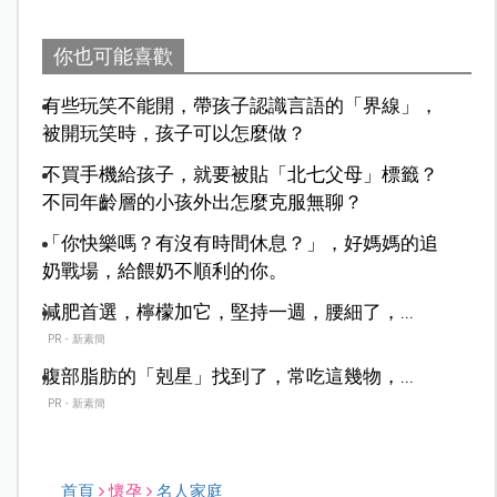
你也可能喜歡
有些玩笑不能開，帶孩子認識言語的「界線」，
被開玩笑時，孩子可以怎麼做？
不買手機給孩子，就要被貼「北七父母」標籤？
不同年齡層的小孩外出怎麼克服無聊？
「你快樂嗎？有沒有時間休息？」，好媽媽的追
奶戰場，給餵奶不順利的你。
減肥首選，檸檬加它，堅持一週，腰細了，...
PR・新素簡
腹部脂肪的「剋星」找到了，常吃這幾物，...
PR・新素簡
首頁
懷孕
名人家庭