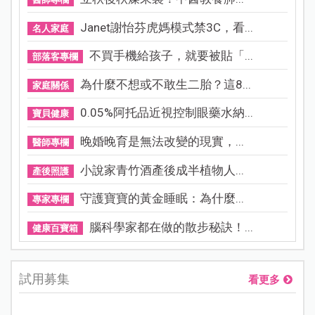
Janet謝怡芬虎媽模式禁3C，看...
名人家庭
不買手機給孩子，就要被貼「...
部落客專欄
為什麼不想或不敢生二胎？這8...
家庭關係
0.05%阿托品近視控制眼藥水納...
寶貝健康
晚婚晚育是無法改變的現實，...
醫師專欄
小說家青竹酒產後成半植物人...
產後照護
守護寶寶的黃金睡眠：為什麼...
專家專欄
腦科學家都在做的散步秘訣！...
健康百寶箱
試用募集
看更多