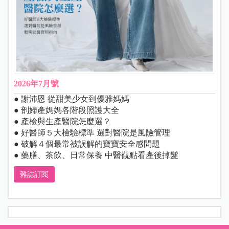
2026年7月號
● 謝沛恩 從甜美少女到優雅媽媽
● 剖婦產媽媽各階段照護大全
● 產檢與生產醫院怎麼選？
● 好醫師５大檢驗標準 選對醫院是風險管理
● 破解４個最常被誤解的寶寶安全感問題
● 藥膳、茶飲、日常保養 中醫觀點看產後掉髮
雜誌訂閱