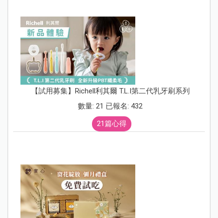
【試用募集】Richell利其爾 T.L.I第二代乳牙刷系列
數量: 21 已報名: 432
21篇心得