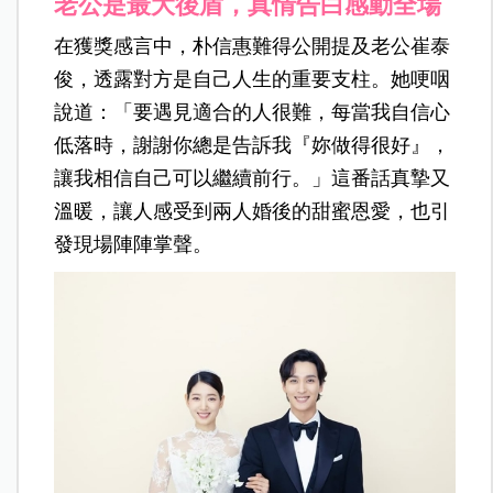
老公是最大後盾，真情告白感動全場
在獲獎感言中，朴信惠難得公開提及老公崔泰
俊，透露對方是自己人生的重要支柱。她哽咽
說道：「要遇見適合的人很難，每當我自信心
低落時，謝謝你總是告訴我『妳做得很好』，
讓我相信自己可以繼續前行。」這番話真摯又
溫暖，讓人感受到兩人
婚後的甜蜜恩愛，也引
發現場陣陣掌聲。