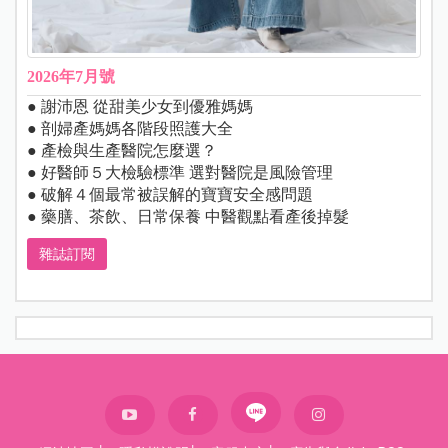
2026年7月號
● 謝沛恩 從甜美少女到優雅媽媽
● 剖婦產媽媽各階段照護大全
● 產檢與生產醫院怎麼選？
● 好醫師５大檢驗標準 選對醫院是風險管理
● 破解４個最常被誤解的寶寶安全感問題
● 藥膳、茶飲、日常保養 中醫觀點看產後掉髮
雜誌訂閱