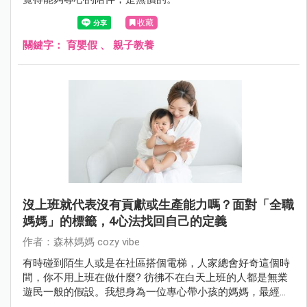
收藏
關鍵字：
育嬰假
、
親子教養
沒上班就代表沒有貢獻或生產能力嗎？面對「全職
媽媽」的標籤，4心法找回自己的定義
作者：森林媽媽 cozy vibe
有時碰到陌生人或是在社區搭個電梯，人家總會好奇這個時
間，你不用上班在做什麼? 彷彿不在白天上班的人都是無業
遊民一般的假設。我想身為一位專心帶小孩的媽媽，最經常
為了這種事情感到稍微自卑跟糾結。其實，這些標籤跟名稱