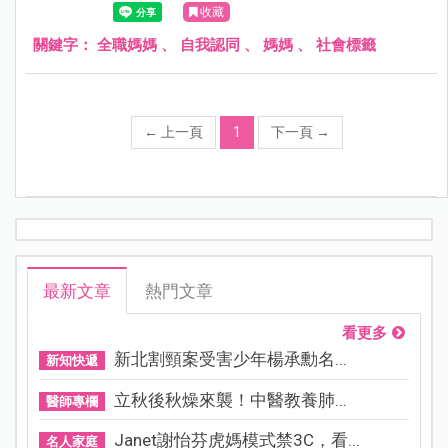
收藏
都只是過眼雲煙，不需要看得這麼認真。
關鍵字：
全職媽媽
、
自我認同
、
媽媽
、
社會標籤
←
上一頁
1
下一頁
→
最新文章
熱門文章
看更多
新北割頸案受害少年楊承勳名...
新知快遞
立秋後秋燥來襲！中醫教養肺...
醫師專欄
Janet謝怡芬虎媽模式禁3C，看...
名人家庭