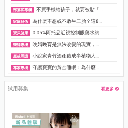
不買手機給孩子，就要被貼「...
部落客專欄
為什麼不想或不敢生二胎？這8...
家庭關係
0.05%阿托品近視控制眼藥水納...
寶貝健康
晚婚晚育是無法改變的現實，...
醫師專欄
小說家青竹酒產後成半植物人...
產後照護
守護寶寶的黃金睡眠：為什麼...
專家專欄
試用募集
看更多