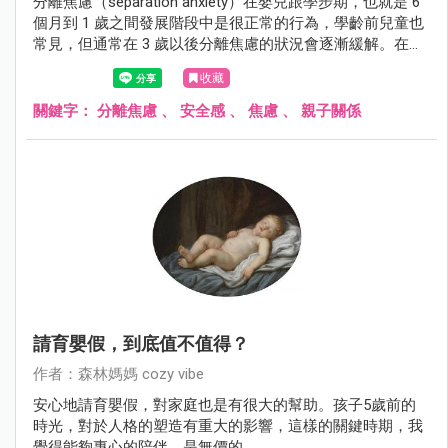
分離焦慮（separation anxiety）在嬰兒跟學步期，也就是 6
個月到 1 歲之間發展階段中是很正常的行為，學齡前兒童也
常見，但通常在 3 歲以後分離焦慮的狀況會逐漸緩解。在部
分的學齡前兒童，會發展成影響到日常、校園生活或出現恐
收藏
慌發作，而被醫療團隊診斷為分離焦慮症（separation
anxiety disorder），通常較少見於青少年或成人。
關鍵字：
分離焦慮
、
安全感
、
焦慮
、
親子關係
請育嬰假，到底值不值得？
作者：森林媽媽 cozy vibe
安心地請育嬰假，對家庭也是有很大的幫助。孩子5歲前的
時光，對於人格的塑造有重大的影響，這樣的關鍵時期，我
覺得能夠專心的陪伴，是無價的。