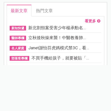
最新文章
熱門文章
看更多
新北割頸案受害少年楊承勳名...
新知快遞
立秋後秋燥來襲！中醫教養肺...
醫師專欄
Janet謝怡芬虎媽模式禁3C，看...
名人家庭
不買手機給孩子，就要被貼「...
部落客專欄
為什麼不想或不敢生二胎？這8...
家庭關係
0.05%阿托品近視控制眼藥水納...
寶貝健康
晚婚晚育是無法改變的現實，...
醫師專欄
小說家青竹酒產後成半植物人...
產後照護
守護寶寶的黃金睡眠：為什麼...
專家專欄