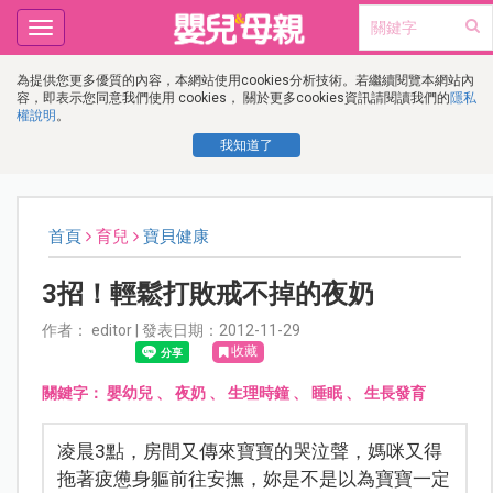
Toggle
navigation
為提供您更多優質的內容，本網站使用cookies分析技術。若繼續閱覽本網站內
容，即表示您同意我們使用 cookies， 關於更多cookies資訊請閱讀我們的
隱私
權說明
。
我知道了
首頁
育兒
寶貝健康
3招！輕鬆打敗戒不掉的夜奶
作者： editor | 發表日期：2012-11-29
收藏
關鍵字：
嬰幼兒
、
夜奶
、
生理時鐘
、
睡眠
、
生長發育
凌晨3點，房間又傳來寶寶的哭泣聲，媽咪又得
拖著疲憊身軀前往安撫，妳是不是以為寶寶一定