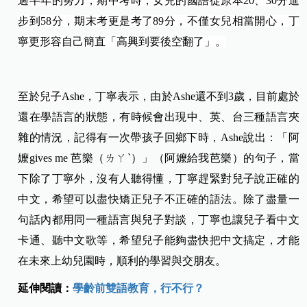
過半年的努力，期中考時，女兒的國語從原本20、30分進
步到58分，期末考更是考了89分，不僅女兒相當開心，丁
寧更形容自己簡直「高興到要後空翻了」。
至於兒子
Ashe
，丁寧表示，由於Ashe還不到3歲，目前處於
還在學語言的狀態，有時候會出現中、英、台三種語言夾
雜的情況，記得有一次帶孩子回鄉下時，Ashe說出：「阿
嬤gives me 芭樂（ㄌㄚˋ）」（阿嬤給我芭樂）的句子，當
下除了丁寧外，沒有人聽得懂，丁寧趕緊對兒子說正確的
中文，希望可以盡快矯正兒子不正確的語法。除了盡量一
句話內都用同一種語言與兒子對談，丁寧也讓兒子看中文
卡通、聽中文歌等，希望兒子能夠盡快把中文搞定，才能
在未來上幼兒園時，順利的學習與交朋友。
延伸閱讀：
學齡前雙語教育，行不行？