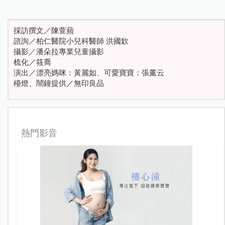
採訪撰文／陳萱蘋
諮詢／柏仁醫院小兒科醫師 洪國欽
攝影／潘朵拉專業兒童攝影
梳化／筱喬
演出／漂亮媽咪：黃麗如、可愛寶寶：張薰云
檯燈、鬧鐘提供／無印良品
熱門影音