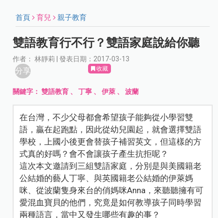
首頁
育兒
親子教育
雙語教育行不行？雙語家庭說給你聽
作者： 林靜莉 | 發表日期：2017-03-13
收藏
分享
關鍵字：
雙語教育
、
丁寧
、
伊萊
、
波蘭
在台灣，不少父母都會希望孩子能夠從小學習雙
語，贏在起跑點，因此從幼兒園起，就會選擇雙語
學校，上國小後更會替孩子補習英文，但這樣的方
式真的好嗎？會不會讓孩子產生抗拒呢？
這次本文邀請到三組雙語家庭，分別是與美國籍老
公結婚的藝人丁寧、與英國籍老公結婚的伊萊媽
咪、從波蘭隻身來台的俏媽咪Anna，來聽聽擁有可
愛混血寶貝的他們，究竟是如何教導孩子同時學習
兩種語言，當中又發生哪些有趣的事？