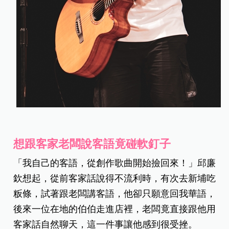
想跟客家老闆說客語竟碰軟釘子
「我自己的客語，從創作歌曲開始撿回來！」邱廉
欽想起，從前客家話說得不流利時，有次去新埔吃
粄條，試著跟老闆講客語，他卻只願意回我華語，
後來一位在地的伯伯走進店裡，老闆竟直接跟他用
客家話自然聊天，這一件事讓他感到很受挫。