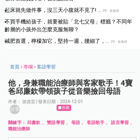
起床就先做件事，沒三天小腹就不見了! ...
PR・新素簡
不買手機給孩子，就要被貼「北七父母」標籤？不同年
齡層的小孩外出怎麼克服無聊？
減肥首選，檸檬加它，堅持一週，腰細了，...
PR・新素簡
首頁
專欄
客語學習
他，身兼職能治療師與客家歌手！4寶
爸邱廉欽帶領孩子從音樂撿回母語
作者： 游資芸 | 發表日期：2024-12-01
收藏
分享
關鍵字：
邱廉欽
、
雙語學習
、
母語
、
客語歌手
、
語言學習
、
職能治療師