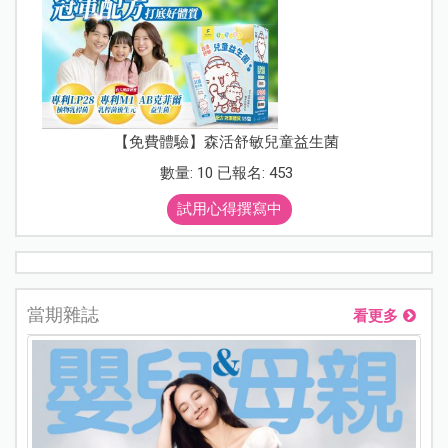
【免費體驗】森活舒敏兒童益生菌
數量: 10 已報名: 453
試用心得撰寫中
當期雜誌
看更多