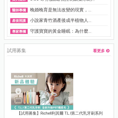
晚婚晚育是無法改變的現實，...
醫師專欄
小說家青竹酒產後成半植物人...
產後照護
守護寶寶的黃金睡眠：為什麼...
專家專欄
試用募集
看更多
【試用募集】Richell利其爾 T.L.I第二代乳牙刷系列