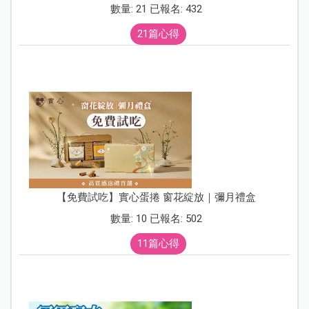
數量: 21 已報名: 432
21篇心得
【免費試吃】實心蛋捲 窗花綻放｜彌月禮盒
數量: 10 已報名: 502
11篇心得