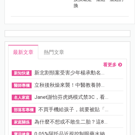
換
最新文章
熱門文章
看更多
新北割頸案受害少年楊承勳名...
新知快遞
立秋後秋燥來襲！中醫教養肺...
醫師專欄
Janet謝怡芬虎媽模式禁3C，看...
名人家庭
不買手機給孩子，就要被貼「...
部落客專欄
為什麼不想或不敢生二胎？這8...
家庭關係
0.05%阿托品近視控制眼藥水納...
寶貝健康