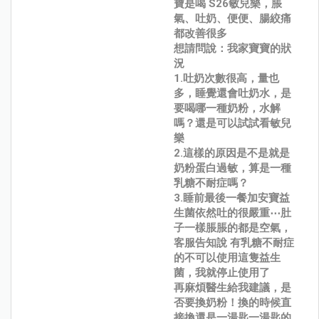
寶是喝 S26敏兒樂，脹
氣、吐奶、便便、腸絞痛
都改善很多
想請問說：我家寶寶的狀
況
1.吐奶次數很高，量也
多，睡覺還會吐奶水，是
要喝哪一種奶粉，水解
嗎？還是可以試試看敏兒
樂
2.這樣的原因是不是就是
奶粉蛋白過敏，算是一種
乳糖不耐症嗎？
3.睡前最後一餐加安寶益
生菌依然吐的很嚴重⋯肚
子一樣脹脹的都是空氣，
客服告知說 有乳糖不耐症
的不可以使用這隻益生
菌，我就停止使用了
再麻煩醫生給我建議，是
否要換奶粉！換的時候直
接換還是一湯匙一湯匙的