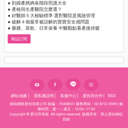
● 剖婦產媽媽各階段照護大全
● 產檢與生產醫院怎麼選？
● 好醫師５大檢驗標準 選對醫院是風險管理
● 破解４個最常被誤解的寶寶安全感問題
● 藥膳、茶飲、日常保養 中醫觀點看產後掉髮
雜誌訂閱
網站地圖
│
隱私權說明
│
客服中心
│
廣告與合作
|
RSS
婦幼網路股份有限公司 統編：70458331 服務專線：02-8712-5959 | 服
務時間：週一～週五：10:00~17:30
Copyright © 嬰兒與母親. All rights reserved. 版權所有，禁止擅自轉貼
節錄