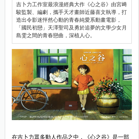
吉卜力工作室最浪漫經典大作《心之谷》由宮﨑
駿監製、編劇，攜手天才畫師近藤喜文執導，打
造出令影迷怦然心動的青春純愛系動畫電影，
「國民初戀」天澤聖司及勇於追夢的文學少女月
島雯之間的青春戀曲，深植人心。
在吉卜力眾多動人作品之中，《心之谷》是一部