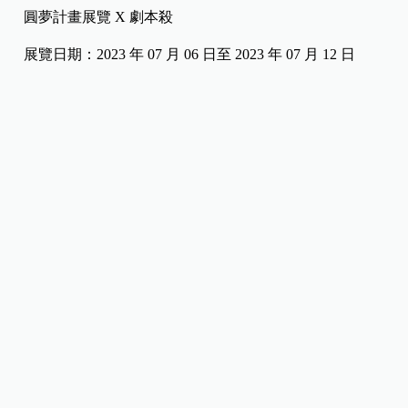
圓夢計畫展覽 X 劇本殺
展覽日期：2023 年 07 月 06 日至 2023 年 07 月 12 日
展覽時間：10：00～17：00
展演場地：台北車站一樓棋盤大廳
整理／Eden
資料來源／等家寶寶社會福利協會
圖片來源／等家寶寶社會福利協會
*本網站所發表之文章，均由《嬰兒與母親》及其他相關著作權人依法擁有其
法律權益，若欲引用或轉載網站內容， 請與本公司來信接洽，違者將依法處
理。聯絡信箱：
[email protected]