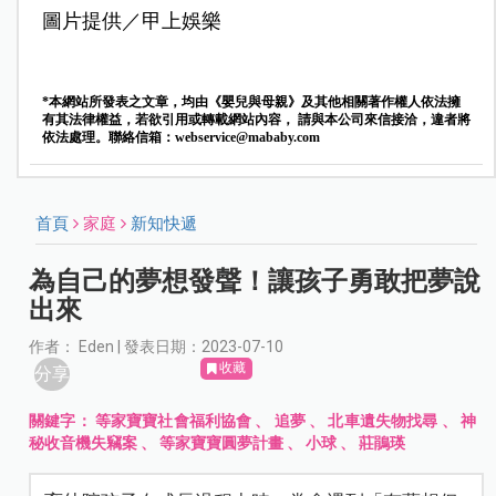
圖片提供／甲上娛樂
*本網站所發表之文章，均由《嬰兒與母親》及其他相關著作權人依法擁
有其法律權益，若欲引用或轉載網站內容， 請與本公司來信接洽，違者將
依法處理。聯絡信箱：
webservice@mababy.com
首頁
家庭
新知快遞
為自己的夢想發聲！讓孩子勇敢把夢說
出來
作者： Eden | 發表日期：2023-07-10
收藏
分享
關鍵字：
等家寶寶社會福利協會
、
追夢
、
北車遺失物找尋
、
神
秘收音機失竊案
、
等家寶寶圓夢計畫
、
小球
、
莊鵑瑛