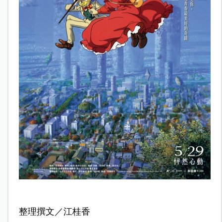
整理撰文／江桂香