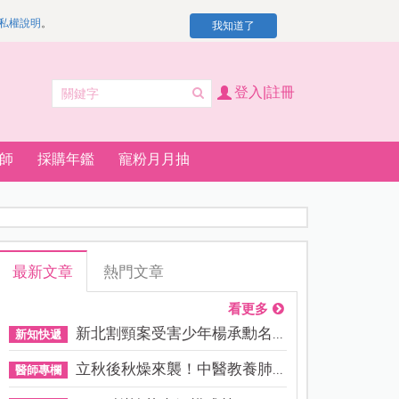
私權說明
。
我知道了
登入|註冊
師
採購年鑑
寵粉月月抽
最新文章
熱門文章
看更多
新北割頸案受害少年楊承勳名...
新知快遞
立秋後秋燥來襲！中醫教養肺...
醫師專欄