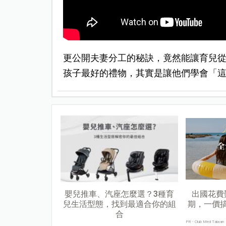
更公開夫妻分工的秘訣，竟然能讓育兒
孩子最好的禮物，其實是讓他們學會「
嬰兒推車、汽座怎麼選？3種育
出國花費
兒生活型態，找到最適合你的組
期，一價
合
PR・Club Med Taiwan