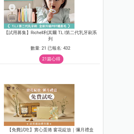
【試用募集】Richell利其爾 T.L.I第二代乳牙刷系
列
數量: 21 已報名: 432
21篇心得
【免費試吃】實心蛋捲 窗花綻放｜彌月禮盒