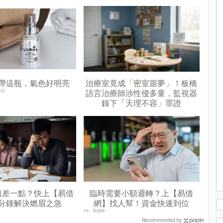
帶這瓶，氣色好明亮
治療室竟成「密室噩夢」！板橋
商店
語言治療師涉性侵多童，監視器
錄下「天理不容」罪證
租差一點？快上【易借
臨時需要小額週轉？上【易借
分鐘解決燃眉之急
網】找人幫！資金快速到位
PR・易借網
Recommended by