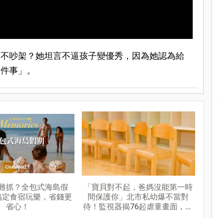
從不吵架？她坦言不逼孩子變優秀，因為她認為給
這件事」。
難抓？全包式海島假
「寶貝對不起，爸媽沒能第一時
搞定食宿玩樂，省錢更
間保護你」北市私幼爆不當對
省心！
待！監視器揭76起虐童畫面，家
長痛心提告