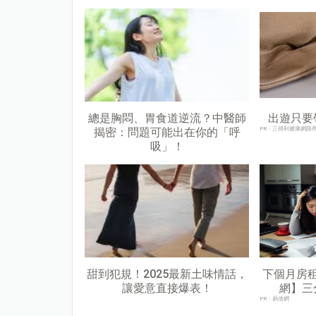
總是胸悶、胃食道逆流？中醫師
出遊只要
揭密：問題可能出在你的「呼
PR・三得利健康網路
吸」！
甜到犯規！2025最新土味情話，
下個月房
讓愛意直接爆表！
網】三
PR・易借網