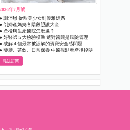
2026年7月號
● 謝沛恩 從甜美少女到優雅媽媽
● 剖婦產媽媽各階段照護大全
● 產檢與生產醫院怎麼選？
● 好醫師５大檢驗標準 選對醫院是風險管理
● 破解４個最常被誤解的寶寶安全感問題
● 藥膳、茶飲、日常保養 中醫觀點看產後掉髮
雜誌訂閱
：10:00~17:30