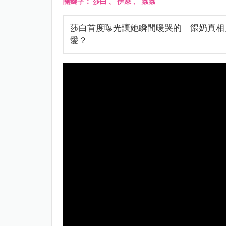
關鍵字：
莎白
、
伊萊
、
蟲蟲
莎白首度曝光讓她瞬間暖哭的「餵奶真相」
愛？