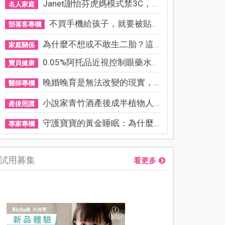
Janet謝怡芬虎媽模式禁3C，看...
名人家庭
不買手機給孩子，就要被貼「...
部落客專欄
為什麼不想或不敢生二胎？這8...
家庭關係
0.05%阿托品近視控制眼藥水納...
寶貝健康
晚婚晚育是無法改變的現實，...
醫師專欄
小說家青竹酒產後成半植物人...
產後照護
守護寶寶的黃金睡眠：為什麼...
專家專欄
試用募集
看更多