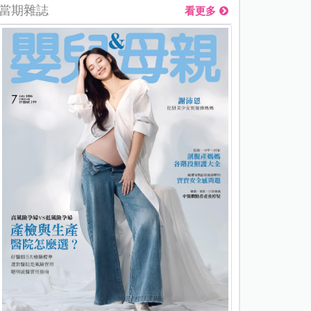
當期雜誌
看更多