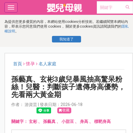
Toggle
navigation
為提供您更多優質的內容，本網站使用cookies分析技術。若繼續閱覽本網站內
容，即表示您同意我們使用 cookies， 關於更多cookies資訊請閱讀我們的
隱私
權說明
。
我知道了
首頁
懷孕
名人家庭
孫藝真、玄彬3歲兒暴風抽高驚呆粉
絲！兒醫：判斷孩子遺傳身高優勢，
先看兩大黃金期
作者： 游資芸 | 發表日期：2026-06-18
收藏
關鍵字：
玄彬
、
孫藝真
、
小甜豆
、
身高
、
標靶身高