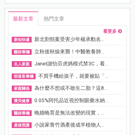
最新文章
熱門文章
看更多
新北割頸案受害少年楊承勳名...
新知快遞
立秋後秋燥來襲！中醫教養肺...
醫師專欄
Janet謝怡芬虎媽模式禁3C，看...
名人家庭
不買手機給孩子，就要被貼「...
部落客專欄
為什麼不想或不敢生二胎？這8...
家庭關係
0.05%阿托品近視控制眼藥水納...
寶貝健康
晚婚晚育是無法改變的現實，...
醫師專欄
小說家青竹酒產後成半植物人...
產後照護