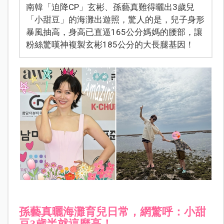
南韓「迫降CP」玄彬、孫藝真難得曬出3歲兒
「小甜豆」的海灘出遊照，驚人的是，兒子身形
暴風抽高，身高已直逼165公分媽媽的腰部，讓
粉絲驚嘆神複製玄彬185公分的大長腿基因！
孫藝真曬海灘育兒日常，網驚呼：小甜
豆3歲半就這麼高！