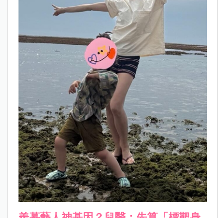
羨慕藝人神基因？兒醫：先算「標靶身