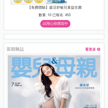
【免費體驗】森活舒敏兒童益生菌
數量: 10 已報名: 453
試用心得撰寫中
當期雜誌
看更多