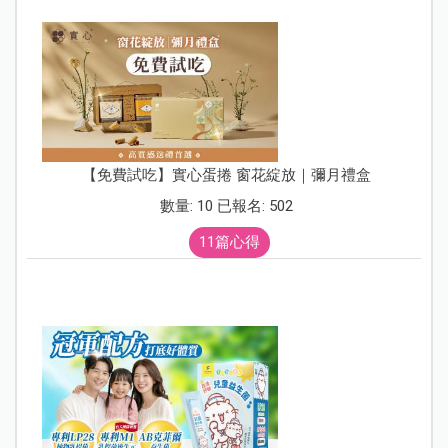
【免費試吃】實心蛋捲 窗花綻放｜彌月禮盒
數量: 10 已報名: 502
11篇心得