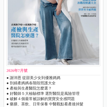
2026年7月號
● 謝沛恩 從甜美少女到優雅媽媽
● 剖婦產媽媽各階段照護大全
● 產檢與生產醫院怎麼選？
● 好醫師５大檢驗標準 選對醫院是風險管理
● 破解４個最常被誤解的寶寶安全感問題
● 藥膳、茶飲、日常保養 中醫觀點看產後掉髮