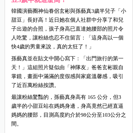
韓國演藝圈神仙眷侶玄彬與孫藝真3歲半兒子「小
甜豆」長好高！近日她在個人社群中分享了和兒
子出遊的合照，孩子身高已直達她腰部的照片令
人吃驚，讓粉絲也忍不住留言：「這身高以一個
快4歲的男童來說，真的太狂了！」
孫藝真並在貼文中開心寫下：「出門旅行的第一
天！」這組照片
疑似由「神隊友」爸爸玄彬親自
掌鏡，畫面中滿滿的度假感與家庭溫馨感，吸引
了近百萬粉絲按讚。
最讓粉絲驚豔的，孫藝真身高有 165 公分，但3
歲半的小甜豆站在媽媽身邊，身高竟然已經直逼
媽媽的腰部，目測高度約介於98公分至103公分之
間。