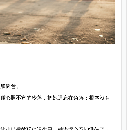
參加聚會。
一種心照不宣的冷落，把她遺忘在角落：根本沒有
時她小時候的玩伴過生日，她滿懷心意地準備了卡