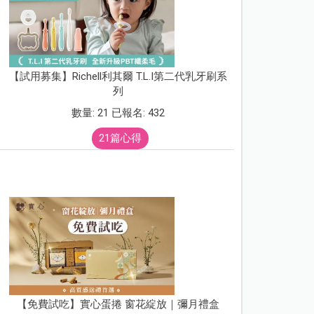
【試用募集】Richell利其爾 T.L.I第二代乳牙刷系
列
數量: 21 已報名: 432
21篇心得
【免費試吃】實心蛋捲 窗花綻放｜彌月禮盒