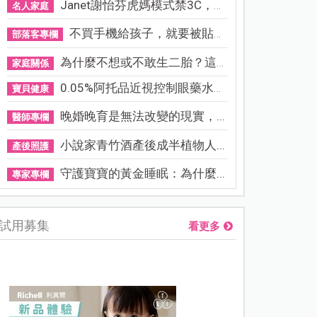
Janet謝怡芬虎媽模式禁3C，看...
名人家庭
不買手機給孩子，就要被貼「...
部落客專欄
為什麼不想或不敢生二胎？這8...
家庭關係
0.05%阿托品近視控制眼藥水納...
寶貝健康
晚婚晚育是無法改變的現實，...
醫師專欄
小說家青竹酒產後成半植物人...
產後照護
守護寶寶的黃金睡眠：為什麼...
專家專欄
試用募集
看更多