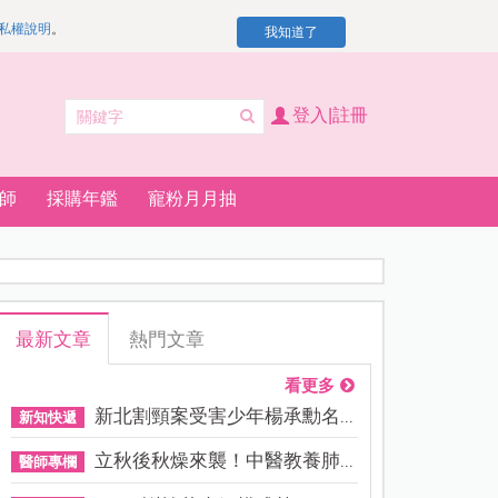
私權說明
。
我知道了
登入|註冊
師
採購年鑑
寵粉月月抽
最新文章
熱門文章
看更多
新北割頸案受害少年楊承勳名...
新知快遞
立秋後秋燥來襲！中醫教養肺...
醫師專欄