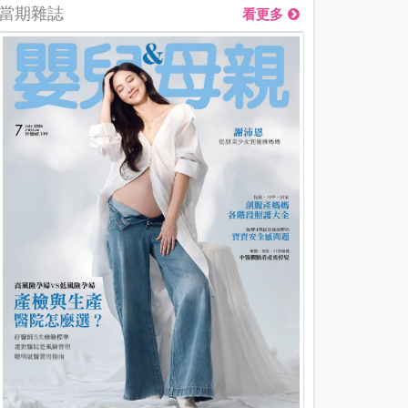
當期雜誌
看更多