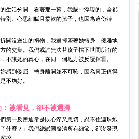
己的生活分開，
看著那一幕，我腦中浮現的，全都
個特別、心思細膩且柔軟的孩子，也因為這份特
、拆開沒送出的禮物，我選擇牽著她轉身，優雅地
對方的交集。我們或許無法替孩子擋下世間所有的
耗，不讓她的真心，在同一個地方被反覆揮霍。
讓妳感到委屈，轉身離開並不可恥，
因為真正值得
不是不夠好。
力：被看見，卻不被選擇
我們第一反應通常是既心疼又急切，忍不住連珠炮
說了什麼？」我們總試圖釐清所有細節，卻沒發現
覆深挖。