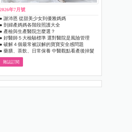
2026年7月號
● 謝沛恩 從甜美少女到優雅媽媽
● 剖婦產媽媽各階段照護大全
● 產檢與生產醫院怎麼選？
● 好醫師５大檢驗標準 選對醫院是風險管理
● 破解４個最常被誤解的寶寶安全感問題
● 藥膳、茶飲、日常保養 中醫觀點看產後掉髮
雜誌訂閱