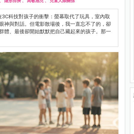
、
隱形排擠
、
高敏感兒
、
兒童人際關係
在3C科技對孩子的衝擊：螢幕取代了玩具，室內取
眼神與對話。但電影散場後，我一直忘不了的，卻
群體、最後卻開始默默把自己藏起來的孩子。那一