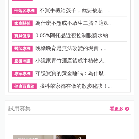
不買手機給孩子，就要被貼「...
部落客專欄
為什麼不想或不敢生二胎？這8...
家庭關係
0.05%阿托品近視控制眼藥水納...
寶貝健康
晚婚晚育是無法改變的現實，...
醫師專欄
小說家青竹酒產後成半植物人...
產後照護
守護寶寶的黃金睡眠：為什麼...
專家專欄
腦科學家都在做的散步秘訣！...
健康百寶箱
試用募集
看更多