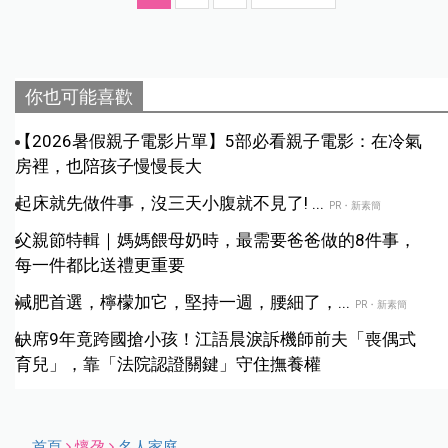
你也可能喜歡
【2026暑假親子電影片單】5部必看親子電影：在冷氣
房裡，也陪孩子慢慢長大
起床就先做件事，沒三天小腹就不見了! ...
PR・新素簡
父親節特輯｜媽媽餵母奶時，最需要爸爸做的8件事，
每一件都比送禮更重要
減肥首選，檸檬加它，堅持一週，腰細了，...
PR・新素簡
缺席9年竟跨國搶小孩！江語晨淚訴機師前夫「喪偶式
育兒」，靠「法院認證關鍵」守住撫養權
首頁
懷孕
名人家庭