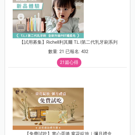
【試用募集】Richell利其爾 T.L.I第二代乳牙刷系列
數量: 21 已報名: 432
21篇心得
【免費試吃】實心蛋捲 窗花綻放｜彌月禮盒