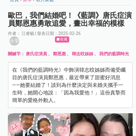
歐巴，我們結婚吧！《藍調》唐氏症演
員鄭恩惠勇敢追愛，畫出幸福的模樣
作者： 江睿毓 | 發表日期：2025-02-26
收藏
分享
關鍵字：
唐氏症演員
、
鄭恩惠
、
韓志旼姊姊
、
我們的藍調時光
在《我們的藍調時光》中飾演韓志旼姊姊而備受矚
目的唐氏症演員鄭恩惠，最近帶來了甜蜜好消息
——她要結婚了！談到為什麼決定與未婚夫攜手一
生時，她開心地說：「因為我愛他！」這份真摯而
簡單的愛格外動人。