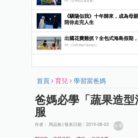
PR（台灣癌症基金會）
《驕陽似我》十年歸來，成為母親
陪你走完人生
出國花費難抓？全包式海島假期
PR（Club Med Taiwan）
首頁
育兒
學習當爸媽
爸媽必學「蔬果造型
服
作者： 周品攸 | 發表日期：2019-08-03
分享