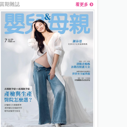
當期雜誌
看更多