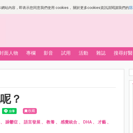
站內容，即表示您同意我們使用 cookies， 關於更多cookies資訊請閱讀我們的
隱
封面人物
專欄
影音
試用
活動
雜誌
搜尋好醫
他呢？
收藏
、
躁鬱症
、
語言發展
、
教養
、
感覺統合
、
DHA
、
才藝
、