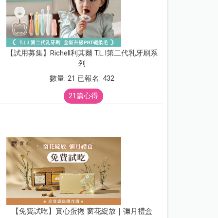
【試用募集】Richell利其爾 T.L.I第二代乳牙刷系
列
數量: 21 已報名: 432
21篇心得
【免費試吃】實心蛋捲 窗花綻放｜彌月禮盒