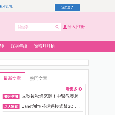
私權說明
。
我知道了
登入|註冊
師
採購年鑑
寵粉月月抽
最新文章
熱門文章
看更多
立秋後秋燥來襲！中醫教養肺...
醫師專欄
Janet謝怡芬虎媽模式禁3C，看...
名人家庭