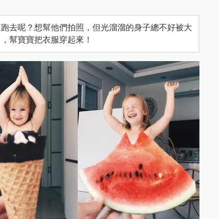
來跑去呢？想幫他們拍照，但光溜溜的身子總不好被大
」，幫寶寶把衣服穿起來！