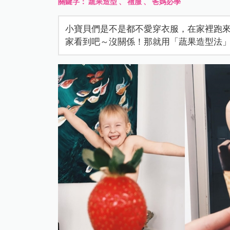
關鍵字：
蔬果造型
、
禮服
、
爸媽必學
小寶貝們是不是都不愛穿衣服，在家裡跑
家看到吧～沒關係！那就用「蔬果造型法