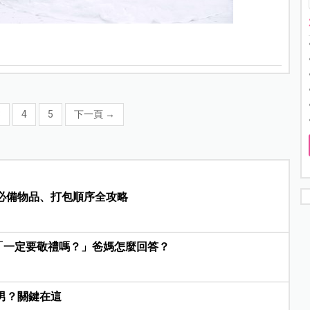
3
4
5
下一頁
→
院必備物品、打包順序全攻略
「一定要敬禮嗎？」爸媽怎麼回答？
男？關鍵在這