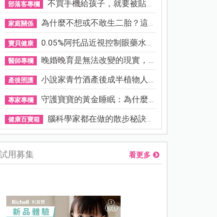
不買手機給孩子，就要被貼「...
部落客專欄
為什麼不想或不敢生二胎？這8...
家庭關係
0.05%阿托品近視控制眼藥水納...
寶貝健康
晚婚晚育是無法改變的現實，...
醫師專欄
小說家青竹酒產後成半植物人...
產後照護
守護寶寶的黃金睡眠：為什麼...
專家專欄
腦科學家都在做的散步秘訣！...
健康百寶箱
試用募集
看更多