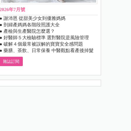
2026年7月號
● 謝沛恩 從甜美少女到優雅媽媽
● 剖婦產媽媽各階段照護大全
● 產檢與生產醫院怎麼選？
● 好醫師５大檢驗標準 選對醫院是風險管理
● 破解４個最常被誤解的寶寶安全感問題
● 藥膳、茶飲、日常保養 中醫觀點看產後掉髮
雜誌訂閱