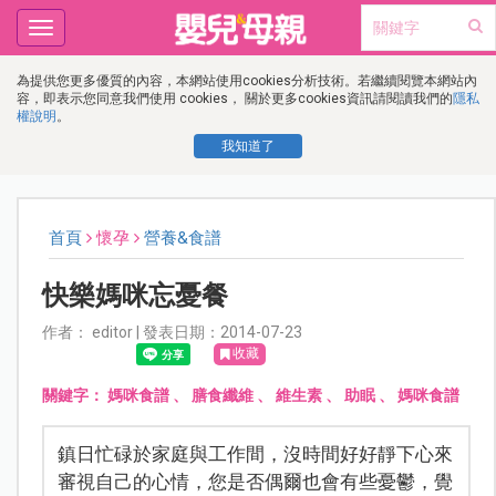
Toggle
navigation
為提供您更多優質的內容，本網站使用cookies分析技術。若繼續閱覽本網站內
容，即表示您同意我們使用 cookies， 關於更多cookies資訊請閱讀我們的
隱私
權說明
。
我知道了
首頁
懷孕
營養&食譜
快樂媽咪忘憂餐
作者： editor | 發表日期：2014-07-23
收藏
關鍵字：
媽咪食譜
、
膳食纖維
、
維生素
、
助眠
、
媽咪食譜
鎮日忙碌於家庭與工作間，沒時間好好靜下心來
審視自己的心情，您是否偶爾也會有些憂鬱，覺