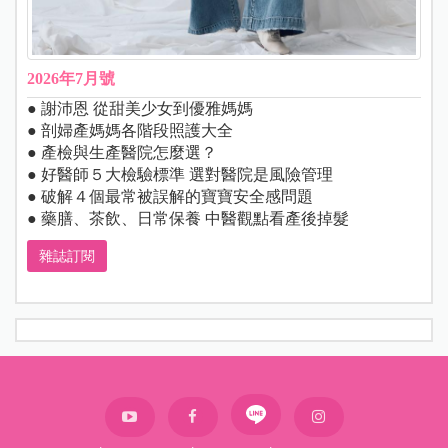
2026年7月號
● 謝沛恩 從甜美少女到優雅媽媽
● 剖婦產媽媽各階段照護大全
● 產檢與生產醫院怎麼選？
● 好醫師５大檢驗標準 選對醫院是風險管理
● 破解４個最常被誤解的寶寶安全感問題
● 藥膳、茶飲、日常保養 中醫觀點看產後掉髮
雜誌訂閱