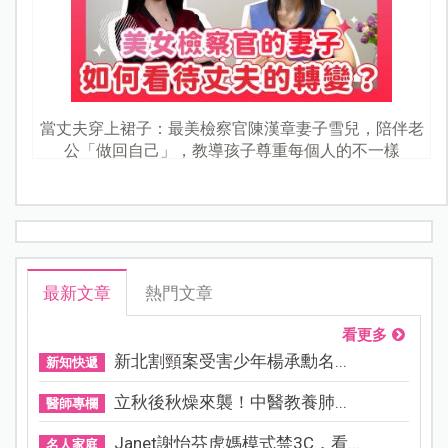
當丈夫穿上裙子：最美檢察官陳漢章妻子雪兒，陪伴老
公「做回自己」，教導孩子尊重每個人的不一樣
最新文章
熱門文章
看更多
新北割頸案受害少年楊承勳名...
新知快遞
立秋後秋燥來襲！中醫教養肺...
醫師專欄
Janet謝怡芬虎媽模式禁3C，看...
名人家庭