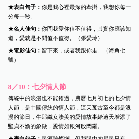
★
表白句子：
你是我心裡最深的牽掛，我想你每一
分每一秒。
★
名人佳句：
你問我愛你值不值得，其實你應該知
道，愛就是不問值不值得。（張愛玲）
★電影佳句：
留下來，或者我跟你走。（海角七
號）
8／10：七夕情人節
傳統中的浪漫也不能錯過，農曆七月初七的七夕情
人節，是中國傳統的情人節，這天亙古至今都是浪
漫的節日，牛郎織女淒美的愛情故事給這天增添了
堅貞不渝的象徵，愛情如銀河般閃耀。
★
表白句子：
星河雖燦爛，但我眼中的星星只有