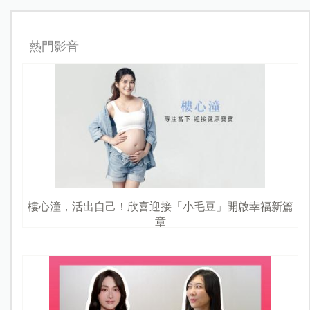
熱門影音
樓心潼，活出自己！欣喜迎接「小毛豆」開啟幸福新篇
章