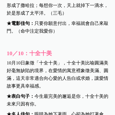
形成了撒哈拉；每想你一次，天上就掉下一滴水，
於是形成了太平洋。（三毛）
★電影佳句：
只要你願意付出，幸福就會自己來敲
門。（命中注定我愛你）
10／10：十全十美
10月10日象徵「十全十美」，十全十美比喻圓滿美
好毫無缺陷的境界，在愛情的寓意裡象徵美滿、圓
滿，這天非常適合向心愛的人告白或求婚，讓愛情
故事更具幸福感。
★
表白句子：
今生最完美的邂逅是你，十全十美的
未來只因有你。
★
名人佳句：
眼睛為她下著雨，心卻為她打著傘，