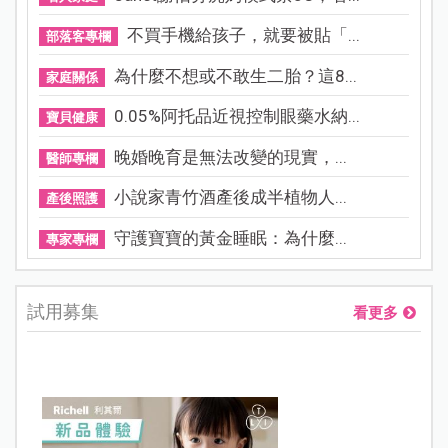
不買手機給孩子，就要被貼「...
部落客專欄
為什麼不想或不敢生二胎？這8...
家庭關係
0.05%阿托品近視控制眼藥水納...
寶貝健康
晚婚晚育是無法改變的現實，...
醫師專欄
小說家青竹酒產後成半植物人...
產後照護
守護寶寶的黃金睡眠：為什麼...
專家專欄
試用募集
看更多