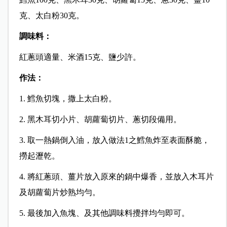
克、太白粉30克。
調味料：
紅蔥頭適量、米酒15克、鹽少許。
作法：
1. 鱈魚切塊，撒上太白粉。
2. 黑木耳切小片、胡蘿蔔切片、蔥切段備用。
3. 取一熱鍋倒入油，放入做法1之鱈魚炸至表面酥脆，
撈起瀝乾。
4. 將紅蔥頭、薑片放入原來的鍋中爆香，並放入木耳片
及胡蘿蔔片炒熟均勻。
5. 最後加入魚塊、及其他調味料攪拌均勻即可。