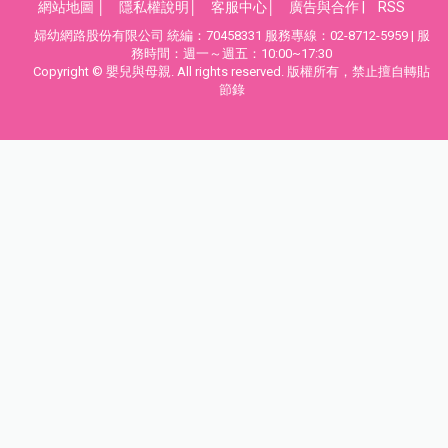
網站地圖
│
隱私權說明
│
客服中心
│
廣告與合作
|
RSS
婦幼網路股份有限公司 統編：70458331 服務專線：02-8712-5959 | 服
務時間：週一～週五：10:00~17:30
Copyright © 嬰兒與母親. All rights reserved. 版權所有，禁止擅自轉貼
節錄