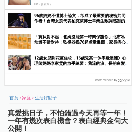
PR（新素簡）
96歲奶奶不懂博士論文，卻成了最重要的秘密共同
作者！台灣女孩代表柏克萊博士畢業生致詞感謝奶
奶
「寶貝對不起，爸媽沒能第一時間保護你」北市私
幼爆不當對待！監視器揭76起虐童畫面，家長痛心
提告
12歲女兒到花蓮住校，16歲兒高一休學飛澳洲》心
理師媽媽李家雯的放手練習：我流的淚、長的白髮
並沒有比較少
Recommended by
首頁
家庭
生活好點子
真愛挑日子，不怕錯過今天再等一年！
一年有幾次表白機會？表白經典金句大
公開！