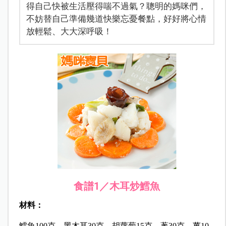
得自己快被生活壓得喘不過氣？聰明的媽咪們，
不妨替自己準備幾道快樂忘憂餐點，好好將心情
放輕鬆、大大深呼吸！
食譜1／
木耳炒鱈魚
材料：
鱈魚100克、黑木耳30克、胡蘿蔔15克、蔥30克、薑10