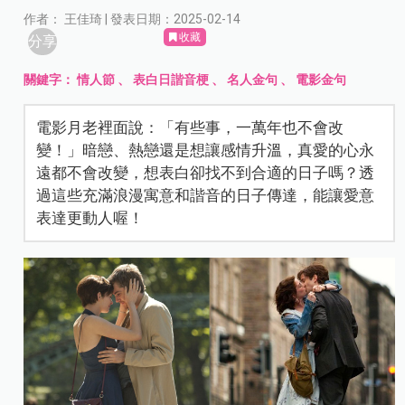
作者： 王佳琦 | 發表日期：2025-02-14
收藏
分享
關鍵字：
情人節
、
表白日諧音梗
、
名人金句
、
電影金句
電影月老裡面說：「有些事，一萬年也不會改
變！」暗戀、熱戀還是想讓感情升溫，真愛的心永
遠都不會改變，想表白卻找不到合適的日子嗎？透
過這些充滿浪漫寓意和諧音的日子傳達，能讓愛意
表達更動人喔！