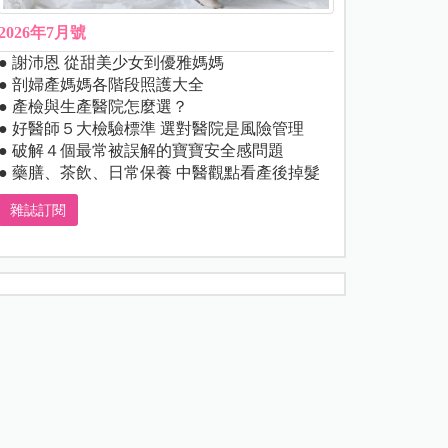
2026年7月號
● 謝沛恩 從甜美少女到優雅媽媽
● 剖婦產媽媽各階段照護大全
● 產檢與生產醫院怎麼選？
● 好醫師５大檢驗標準 選對醫院是風險管理
● 破解４個最常被誤解的寶寶安全感問題
● 藥膳、茶飲、日常保養 中醫觀點看產後掉髮
雜誌訂閱