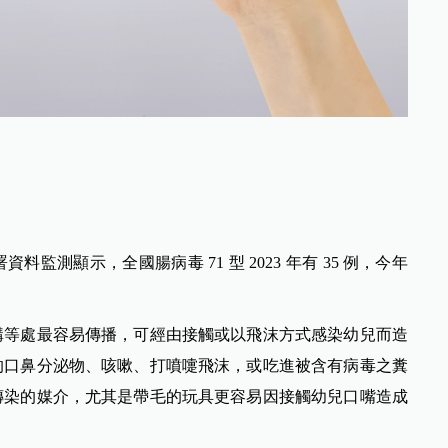
測顯示，全國腸病毒 71 型 2023 年有 35 例，今年
構等處最容易傳播，可經由接觸或以飛沫方式感染幼兒而造
的口鼻分泌物、咳嗽、打噴嚏飛沫，或吃進被含有病毒之糞
傳染的媒介，尤其是帶毛的玩具更容易因接觸幼兒口嘴造成