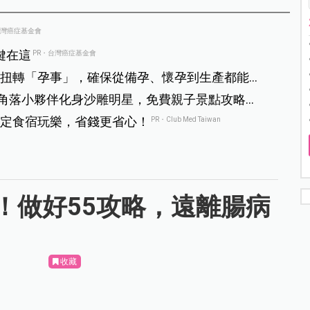
台灣癌症基金會
鍵在這
PR・台灣癌症基金會
扭轉「孕事」，確保從備孕、懷孕到生產都能順
熊、角落小夥伴化身沙雕明星，免費親子景點攻略一
定食宿玩樂，省錢更省心！
PR・Club Med Taiwan
！做好55攻略，遠離腸病
收藏