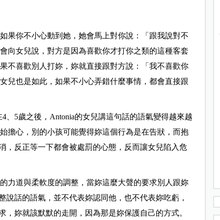
個性，如果你不小心動到她，她會馬上對你說：「跟我說對不
，她不會向女兒說，對方是因為喜歡你才打你之類的這種客套
，妳如果不喜歡別人打妳，妳就直接跟對方說：「我不喜歡你
己對待女兒也是如此，如果不小心弄錯什麼事情，都會直接跟
、5歲之後，Antonia的女兒講這句話的語氣變得越來越
ia開始擔心，別的小孩可能覺得妳這個行為是在告狀，而抱
消，反正等一下都會被處罰的心態，反而讓女兒陷入危
說話時的力道與柔軟度的調整，當妳這麼大聲的要求別人跟妳
整說話的語氣，並不代表妳認同他，也不代表妳吃虧，
求，妳就該默默的走開，因為那是妳保護自己的方式。