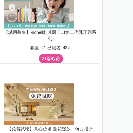
【試用募集】Richell利其爾 T.L.I第二代乳牙刷系
列
數量: 21 已報名: 432
21篇心得
【免費試吃】實心蛋捲 窗花綻放｜彌月禮盒