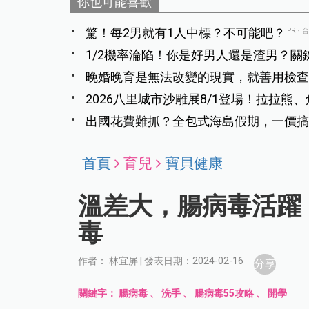
你也可能喜歡
驚！每2男就有1人中標？不可能吧？
PR・
1/2機率淪陷！你是好男人還是渣男？關
晚婚晚育是無法改變的現實，就善用檢查
利前行
2026八里城市沙雕展8/1登場！拉拉
次看
出國花費難抓？全包式海島假期，一價搞
首頁
育兒
寶貝健康
溫差大，腸病毒活躍
毒
作者： 林宜屏 | 發表日期：2024-02-16
分享
關鍵字：
腸病毒
、
洗手
、
腸病毒55攻略
、
開學