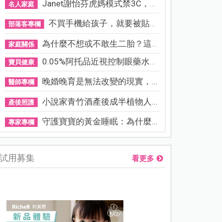
Janet謝怡芬虎媽模式禁3C，看...
名人家庭
不買手機給孩子，就要被貼「...
部落客專欄
為什麼不想或不敢生二胎？這8...
家庭關係
0.05%阿托品近視控制眼藥水納...
寶貝健康
晚婚晚育是無法改變的現實，...
醫師專欄
小說家青竹酒產後成半植物人...
產後照護
守護寶寶的黃金睡眠：為什麼...
專家專欄
試用募集
看更多