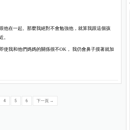
跟他在一起。那麼我絕對不會勉強他，就算我跟這個孩
近。
即使我和他們媽媽的關係很不OK， 我仍會鼻子摸著就加
4
5
6
下一頁
→