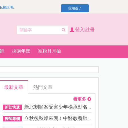
私權說明
。
我知道了
登入|註冊
師
採購年鑑
寵粉月月抽
最新文章
熱門文章
看更多
新北割頸案受害少年楊承勳名...
新知快遞
立秋後秋燥來襲！中醫教養肺...
醫師專欄