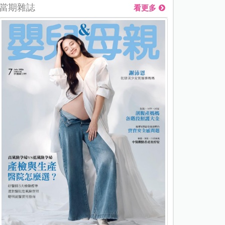
當期雜誌
看更多