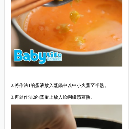
2.將作法1的蛋液放入蒸鍋中以中小火蒸至半熟。
3.再於作法2的蒸蛋上放入蛤蜊繼續蒸熟。