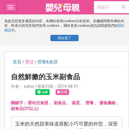
Toggle
navigation
為提供您更多優質的內容，本網站使用cookies分析技術。若繼續閱覽本網站內
容，即表示您同意我們使用 cookies， 關於更多cookies資訊請閱讀我們的
隱私
權說明
。
我知道了
首頁
育兒
營養&食譜
自然鮮嫩的玉米副食品
作者： editor | 發表日期：2014-08-01
收藏
關鍵字：
嬰幼兒食譜
、
副食品
、
蒸蛋
、
營養
、
膳食纖維
、
副食品(3Y以上)
玉米的天然甜美味道搭配小巧可愛的外型，深受