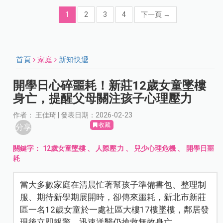
1
2
3
4
下一頁
→
首頁
家庭
新知快遞
開學日心碎噩耗！新莊12歲女童墜樓
身亡，提醒父母關注孩子心理壓力
作者： 王佳琦 | 發表日期：2026-02-23
收藏
分享
關鍵字：
12歲女童墜樓
、
人際壓力
、
兒少心理危機
、
開學日噩
耗
當大多數家庭在清晨忙著幫孩子準備書包、整理制
服、期待新學期展開時，卻傳來噩耗，新北市新莊
區一名12歲女童於一處社區大樓17樓墜樓，鄰居發
現後立即報警，迅速送醫仍搶救無效身亡。