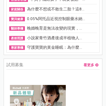
為什麼不想或不敢生二胎？這8...
家庭關係
0.05%阿托品近視控制眼藥水納...
寶貝健康
晚婚晚育是無法改變的現實，...
醫師專欄
小說家青竹酒產後成半植物人...
產後照護
守護寶寶的黃金睡眠：為什麼...
專家專欄
試用募集
看更多