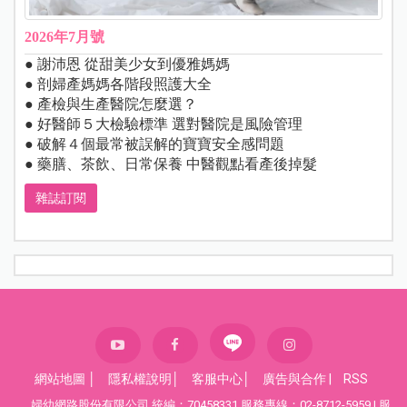
2026年7月號
● 謝沛恩 從甜美少女到優雅媽媽
● 剖婦產媽媽各階段照護大全
● 產檢與生產醫院怎麼選？
● 好醫師５大檢驗標準 選對醫院是風險管理
● 破解４個最常被誤解的寶寶安全感問題
● 藥膳、茶飲、日常保養 中醫觀點看產後掉髮
雜誌訂閱
網站地圖
│
隱私權說明
│
客服中心
│
廣告與合作
|
RSS
婦幼網路股份有限公司 統編：70458331 服務專線：02-8712-5959 | 服