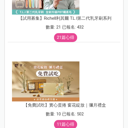
【試用募集】Richell利其爾 T.L.I第二代乳牙刷系列
數量: 21 已報名: 432
21篇心得
【免費試吃】實心蛋捲 窗花綻放｜彌月禮盒
數量: 10 已報名: 502
11篇心得