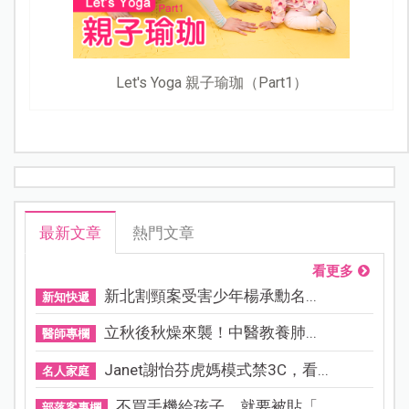
Let's Yoga 親子瑜珈（Part1）
最新文章
熱門文章
看更多
新北割頸案受害少年楊承勳名...
新知快遞
立秋後秋燥來襲！中醫教養肺...
醫師專欄
Janet謝怡芬虎媽模式禁3C，看...
名人家庭
不買手機給孩子，就要被貼「...
部落客專欄