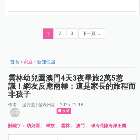
1
2
3
下一頁
→
首頁
家庭
新知快遞
雲林幼兒園澳門4天3夜畢旅2萬5惹
議！網友反應兩極：這是家長的旅程而
非孩子
作者： 游資芸 | 發表日期：2025-12-18
收藏
分享
關鍵字：
幼兒園
、
畢旅
、
雲林
、
澳門
、
珠海長隆海洋王國