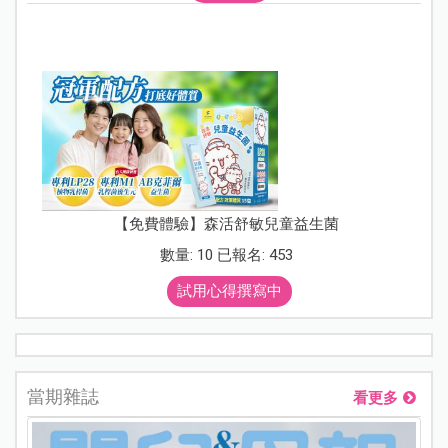
【免費體驗】森活舒敏兒童益生菌
數量: 10 已報名: 453
試用心得撰寫中
當期雜誌
看更多