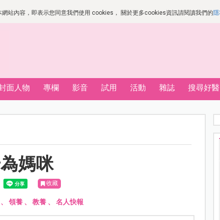
站內容，即表示您同意我們使用 cookies， 關於更多cookies資訊請閱讀我們的
隱
封面人物
專欄
影音
試用
活動
雜誌
搜尋好醫
升為媽咪
收藏
、
領養
、
教養
、
名人快報