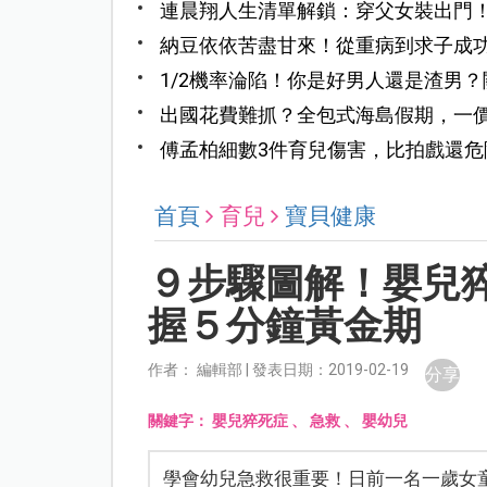
連晨翔人生清單解鎖：穿父女裝出門
舉動曝光
納豆依依苦盡甘來！從重病到求子成
寶寶
1/2機率淪陷！你是好男人還是渣男
出國花費難抓？全包式海島假期，一
傅孟柏細數3件育兒傷害，比拍戲還
很辛苦
首頁
育兒
寶貝健康
９步驟圖解！嬰兒
握５分鐘黃金期
作者： 編輯部 | 發表日期：2019-02-19
分享
關鍵字：
嬰兒猝死症
、
急救
、
嬰幼兒
學會幼兒急救很重要！日前一名一歲女