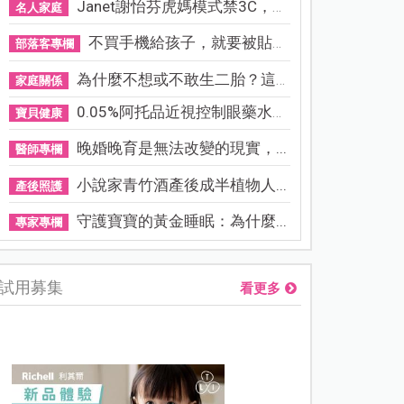
Janet謝怡芬虎媽模式禁3C，看...
名人家庭
不買手機給孩子，就要被貼「...
部落客專欄
為什麼不想或不敢生二胎？這8...
家庭關係
0.05%阿托品近視控制眼藥水納...
寶貝健康
晚婚晚育是無法改變的現實，...
醫師專欄
小說家青竹酒產後成半植物人...
產後照護
守護寶寶的黃金睡眠：為什麼...
專家專欄
試用募集
看更多