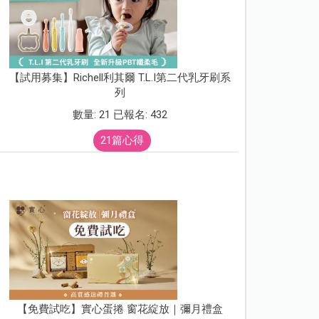
【試用募集】Richell利其爾 T.L.I第二代乳牙刷系
列
數量: 21 已報名: 432
21篇心得
【免費試吃】實心蛋捲 窗花綻放｜彌月禮盒