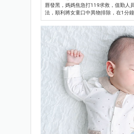
唇發黑，媽媽焦急打119求救，值勤人
法，順利將女童口中異物排除，在1分鐘內逐