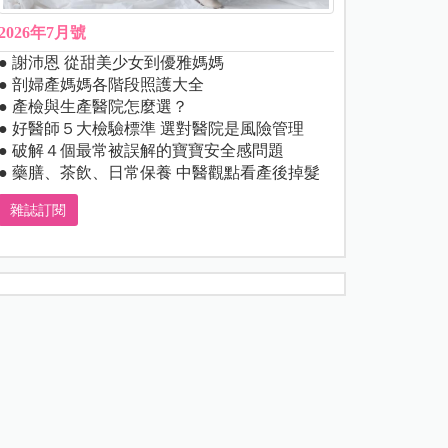
2026年7月號
● 謝沛恩 從甜美少女到優雅媽媽
● 剖婦產媽媽各階段照護大全
● 產檢與生產醫院怎麼選？
● 好醫師５大檢驗標準 選對醫院是風險管理
● 破解４個最常被誤解的寶寶安全感問題
● 藥膳、茶飲、日常保養 中醫觀點看產後掉髮
雜誌訂閱