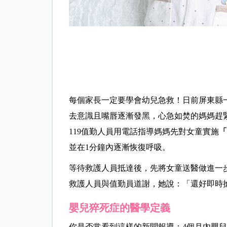
每個家長一定要學會幼兒急救！日前屏東縣
去意識且嘴唇逐漸發黑，心急如焚的媽媽趕緊
119值勤人員用電話指導媽媽先對女童實施
並在1分鐘內逐漸恢復呼吸。
等待救護人員抵達後，先將女童送醫做進一
救護人員與值勤員道謝，她說：「還好即時
嬰兒猝死症的醫學定義
你是否常看到這樣的新聞報導：4個月內嬰