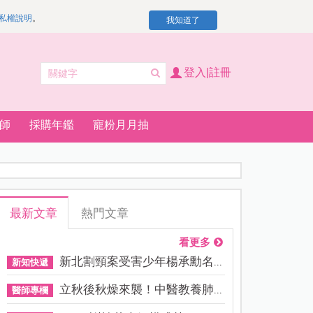
私權說明
。
我知道了
登入|註冊
師
採購年鑑
寵粉月月抽
最新文章
熱門文章
看更多
新北割頸案受害少年楊承勳名...
新知快遞
立秋後秋燥來襲！中醫教養肺...
醫師專欄