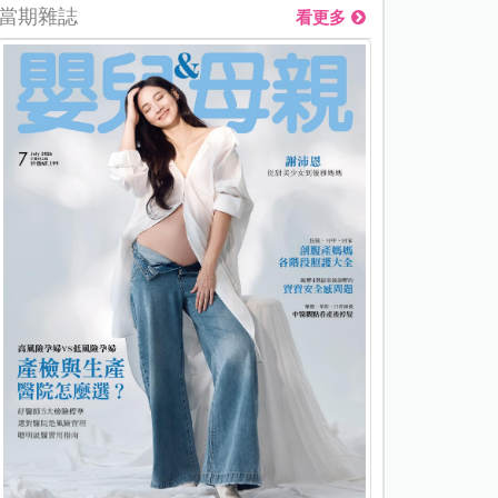
當期雜誌
看更多