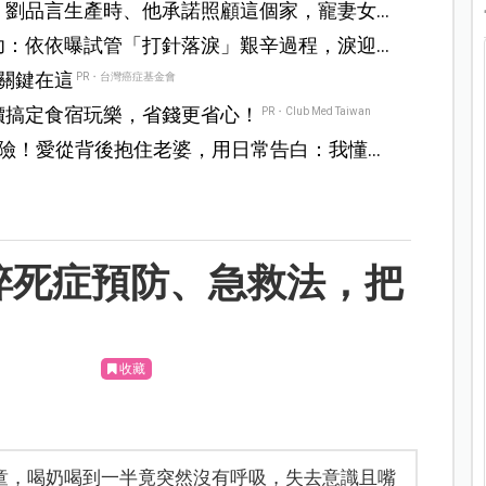
！劉品言生產時、他承諾照顧這個家，寵妻女
功：依依曝試管「打針落淚」艱辛過程，淚迎
？關鍵在這
PR・台灣癌症基金會
價搞定食宿玩樂，省錢更省心！
PR・Club Med Taiwan
危險！愛從背後抱住老婆，用日常告白：我懂妳
猝死症預防、急救法，把
收藏
童，喝奶喝到一半竟突然沒有呼吸，失去意識且嘴