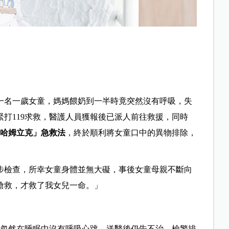
一名一歲女童，媽媽餵奶到一半時竟突然沒有呼吸，失
打119求救，醫護人員獲報後已派人前往救援，同時
「哈姆立克」急救法
，終於順利將女童口中的異物排除，
步檢查，所幸女童身體並無大礙，事後女童母親不斷向
搶救，才救了我女兒一命。」
兒忽然在睡眠中沒有呼吸心跳，送醫後仍告不治，檢警排