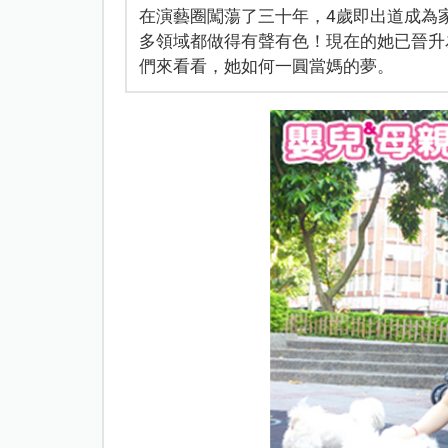
在演藝圈闖蕩了三十年，4歲即出道成為
多領域都做得有聲有色！現在的她已晉升
們來看看，她如何一圓當媽的夢。