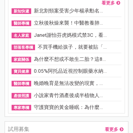
看更多
新北割頸案受害少年楊承勳名...
新知快遞
立秋後秋燥來襲！中醫教養肺...
醫師專欄
Janet謝怡芬虎媽模式禁3C，看...
名人家庭
不買手機給孩子，就要被貼「...
部落客專欄
為什麼不想或不敢生二胎？這8...
家庭關係
0.05%阿托品近視控制眼藥水納...
寶貝健康
晚婚晚育是無法改變的現實，...
醫師專欄
小說家青竹酒產後成半植物人...
產後照護
守護寶寶的黃金睡眠：為什麼...
專家專欄
試用募集
看更多