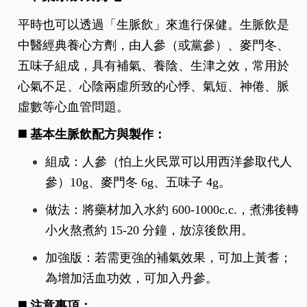
平時也可以透過「生脈飲」來進行保健。生脈飲是
中醫經典養心方劑，由人參（或黨參）、麥門冬、
五味子組成，具有補氣、養陰、生津之效，常用於
心氣不足、心陰兩虛所致的心悸、氣短、神倦、脈
虛數等心血管問題。
◼️ 基本生脈飲配方與製作：
組成：人參（怕上火民眾可以用西洋參取代人
參）10g、麥門冬 6g、五味子 4g。
做法：將藥材加入水約 600-1000c.c.，煮沸後轉
小火熬煮約 15-20 分鐘，放涼後飲用。
加強版：若需更強的補氣效果，可加上黃耆；
為增加活血功效，可加入丹參。
◼️
注意事項：