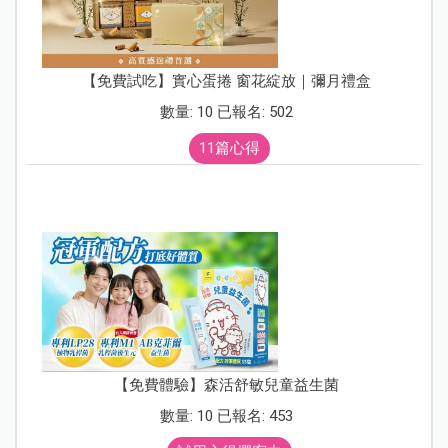
【免費試吃】實心蛋捲 窗花綻放｜彌月禮盒
數量: 10 已報名: 502
11篇心得
【免費體驗】森活舒敏兒童益生菌
數量: 10 已報名: 453