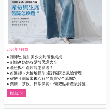
2026年7月號
● 謝沛恩 從甜美少女到優雅媽媽
● 剖婦產媽媽各階段照護大全
● 產檢與生產醫院怎麼選？
● 好醫師５大檢驗標準 選對醫院是風險管理
● 破解４個最常被誤解的寶寶安全感問題
● 藥膳、茶飲、日常保養 中醫觀點看產後掉髮
雜誌訂閱