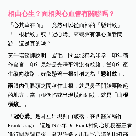
相由心生？面相與心血管有關聯嗎？
「心其華在面」，竟然可以從面部的「懸針紋」
「山根橫紋」或「冠心溝」來觀察有無心血管問
題，這是真的嗎？
黃千瑞醫師說明，眉毛中間區域稱為印堂，印堂稱
作命宮，印堂最好是光澤平滑沒有紋路，當印堂產
生縱向紋路，好像懸著一根針稱之為「
懸針紋
」。
兩眼內側眼頭之間稱作山根，就是鼻子開始要隆起
的地方，當山根低陷或出現橫向細紋，就是「
山根
橫紋
」。
「
冠心溝
」是耳垂出現斜向皺褶，在西醫又稱作
Frank's sign，這是1973年Dr. Frank針對心肌梗塞患者
進行問卷調查後，發現許多人出現冠心溝的比例高