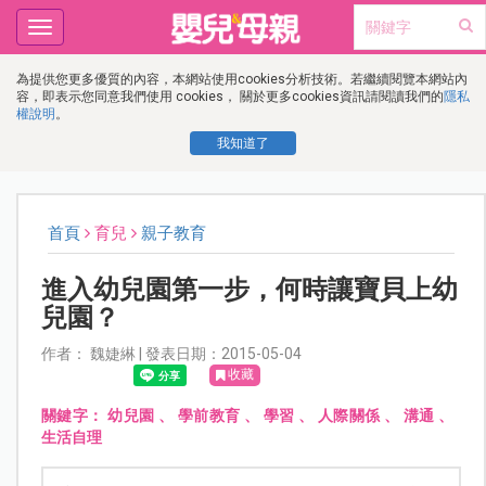
Toggle
navigation
為提供您更多優質的內容，本網站使用cookies分析技術。若繼續閱覽本網站內
容，即表示您同意我們使用 cookies， 關於更多cookies資訊請閱讀我們的
隱私
權說明
。
我知道了
首頁
育兒
親子教育
進入幼兒園第一步，何時讓寶貝上幼
兒園？
作者： 魏婕綝 | 發表日期：2015-05-04
收藏
關鍵字：
幼兒園
、
學前教育
、
學習
、
人際關係
、
溝通
、
生活自理