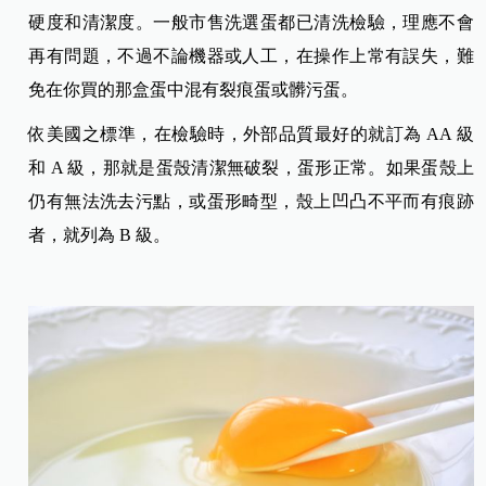
硬度和清潔度。一般市售洗選蛋都已清洗檢驗，理應不會
再有問題，不過不論機器或人工，在操作上常有誤失，難
免在你買的那盒蛋中混有裂痕蛋或髒污蛋。
依美國之標準，在檢驗時，外部品質最好的就訂為 AA 級
和 A 級，那就是蛋殼清潔無破裂，蛋形正常。如果蛋殼上
仍有無法洗去污點，或蛋形畸型，殼上凹凸不平而有痕跡
者，就列為 B 級。