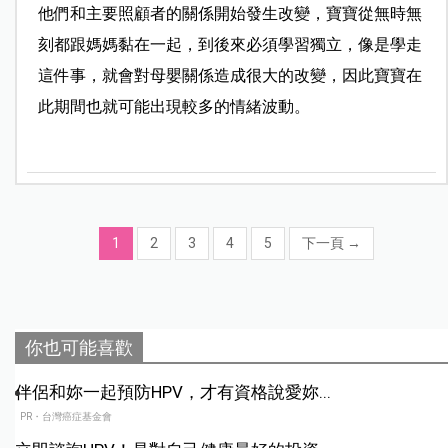
他們和主要照顧者的關係開始發生改變，寶寶從無時無
刻都跟媽媽黏在一起，到後來必須學習獨立，像是學走
這件事，就會對母嬰關係造成很大的改變，因此寶寶在
此期間也就可能出現較多的情緒波動。
1
2
3
4
5
下一頁
→
你也可能喜歡
伴侶和妳一起預防HPV，才有資格說愛妳...
PR・台灣癌症基金會