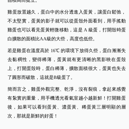
體積高而挺立。
雞蛋放置越久，蛋白中的水分透進入蛋黃，讓蛋白鬆弛，
不太堅實，蛋黃的影子就可以從蛋殼外面看到，用手搖動
雞蛋也可以看見蛋黃輕微移動，這是 A 級蛋，打開殼時蛋
白擴散的面積比AA級的大些，高度也低些。
若是雞蛋在溫度高於 16℃ 的環境下放得久些，蛋白漸漸失
去黏稠性，變得稀薄，蛋黃就有更清晰的黑影映在蛋殼
上，打開蛋殼時，蛋白稀薄，擴散面積很大，蛋黃也失去
了圓形而破散，這就是B級蛋了。
簡而言之，雞蛋外觀完整、乾淨，沒有裂痕，拿起來感覺
有紮實的重量，用手機透光看氣室越小越新鮮！打開雞蛋
後，如果可以看到蛋黃、濃蛋黃、稀蛋黃三層明顯的層
次，那就是新鮮的好蛋！