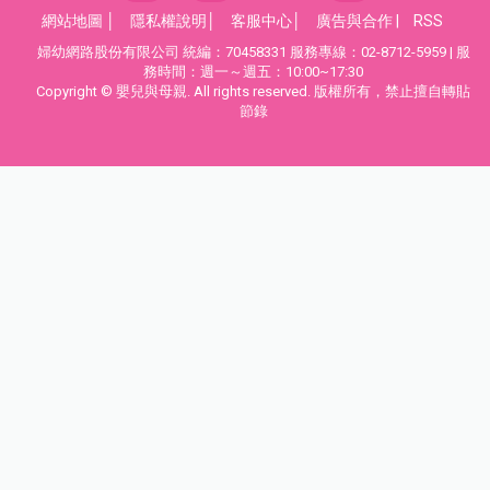
網站地圖
│
隱私權說明
│
客服中心
│
廣告與合作
|
RSS
婦幼網路股份有限公司 統編：70458331 服務專線：02-8712-5959 | 服
務時間：週一～週五：10:00~17:30
Copyright © 嬰兒與母親. All rights reserved. 版權所有，禁止擅自轉貼
節錄