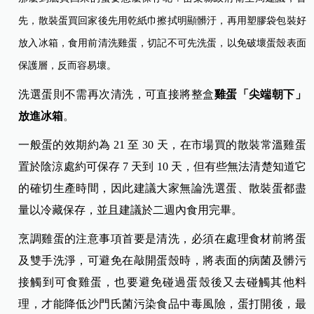
先，散裝蛋買回家後先用乾紙巾擦拭明顯髒汙，再用塑膠袋包裝好
放入冰箱，食用前清洗雞蛋，切記不可先洗蛋，以免破壞蛋殼表面
保護層，反而容易壞。
洗選蛋則不需再次清洗，可直接將整盒
雞蛋「尖端朝下」
放進冰箱
。
一般蛋的效期約為 21 至 30 天，在市場買的散裝常溫雞蛋
置於陰涼處約可保存 7 天到 10 天，但有些無法清楚知道它
的確切生產時間，因此建議大家無論洗選蛋、散裝蛋都盡
量以冷藏保存，並且建議於二週內食用完畢。
烹調雞蛋的注意事項首要是清洗，必須在處理食材前將蛋
及雙手洗淨，可避免在敲開蛋殼時，將表面的病菌及髒污
接觸到可食雞蛋，也要避免碰過蛋殼後又去碰觸其他料
理，才能降低沙門氏菌污染食品中毒風險，蛋打開後，最