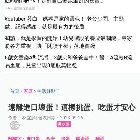
立即諮詢HPV！是對自己健康最好的投資...
PR・台灣癌症基金會
Youtuber 莎白｜媽媽是家的靈魂！ 老公少問、主動
做、記得感謝，就是最有力的後盾
閱讀，就是學習的開始！幼兒階段的養成最關鍵，專家
盼各方重視，讓「閱讀平權」落地實踐
5歲女童染A型流感，3歲弟和爸爸全中！醫：A流較B流
易重症，兒童出現3症狀莫輕忽
首頁
家庭
生活好點子
遠離進口壞蛋！這樣挑蛋、吃蛋才安心
作者： 林宜屏 | 發表日期：2023-09-26
收藏
分享
關鍵字：
進口蛋
、
食安
、
混蛋
、
國產蛋
、
雞蛋