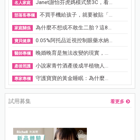
Janet謝怡芬虎媽模式禁3C，看...
名人家庭
不買手機給孩子，就要被貼「...
部落客專欄
為什麼不想或不敢生二胎？這8...
家庭關係
0.05%阿托品近視控制眼藥水納...
寶貝健康
晚婚晚育是無法改變的現實，...
醫師專欄
小說家青竹酒產後成半植物人...
產後照護
守護寶寶的黃金睡眠：為什麼...
專家專欄
試用募集
看更多