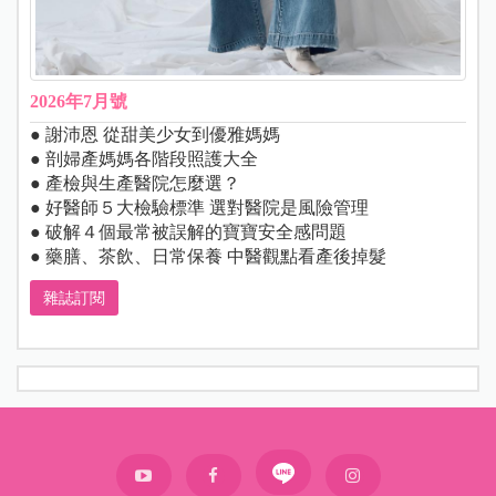
2026年7月號
● 謝沛恩 從甜美少女到優雅媽媽
● 剖婦產媽媽各階段照護大全
● 產檢與生產醫院怎麼選？
● 好醫師５大檢驗標準 選對醫院是風險管理
● 破解４個最常被誤解的寶寶安全感問題
● 藥膳、茶飲、日常保養 中醫觀點看產後掉髮
雜誌訂閱