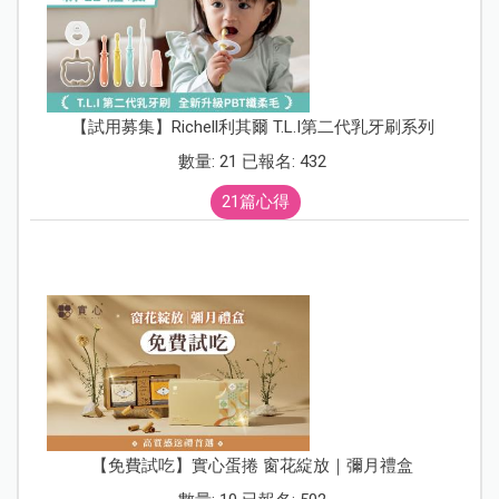
【試用募集】Richell利其爾 T.L.I第二代乳牙刷系列
數量: 21 已報名: 432
21篇心得
【免費試吃】實心蛋捲 窗花綻放｜彌月禮盒