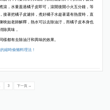
煮滾，水量蓋過橘子皮即可，滾開後開小火五分鐘，等
，接著把橘子皮濾掉，煮好橘子水趁著還有熱度時，直
陳映如老師解釋，熱水可以去除油汙，而橘子皮本身也
消除異味，
同樣都有去除油汙和異味的效果。
妻的縮時偷懶料理法！
2
3
下一頁
→