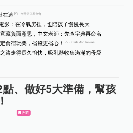
鍵在這
PR・台灣癌症基金會
子電影：在冷氣房裡，也陪孩子慢慢長大
竟藏負面意思，中文老師：先查字典再命名
定食宿玩樂，省錢更省心！
PR・Club Med Taiwan
之路走得長久愉快，吸乳器收集滿滿的母愛
2點、做好5大準備，幫孩
！
收藏