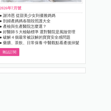
2026年7月號
● 謝沛恩 從甜美少女到優雅媽媽
● 剖婦產媽媽各階段照護大全
● 產檢與生產醫院怎麼選？
● 好醫師５大檢驗標準 選對醫院是風險管理
● 破解４個最常被誤解的寶寶安全感問題
● 藥膳、茶飲、日常保養 中醫觀點看產後掉髮
雜誌訂閱