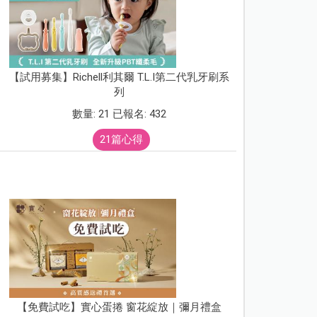
【試用募集】Richell利其爾 T.L.I第二代乳牙刷系
列
數量: 21 已報名: 432
21篇心得
【免費試吃】實心蛋捲 窗花綻放｜彌月禮盒