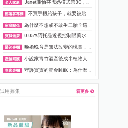
Janet謝怡芬虎媽模式禁3C，看...
名人家庭
不買手機給孩子，就要被貼「...
部落客專欄
為什麼不想或不敢生二胎？這8...
家庭關係
0.05%阿托品近視控制眼藥水納...
寶貝健康
晚婚晚育是無法改變的現實，...
醫師專欄
小說家青竹酒產後成半植物人...
產後照護
守護寶寶的黃金睡眠：為什麼...
專家專欄
試用募集
看更多