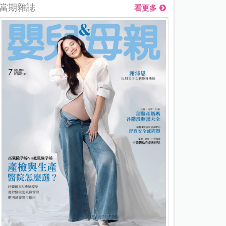
當期雜誌
看更多