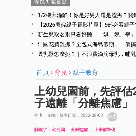
你也可能喜歡
1/2機率淪陷！你是好男人還是渣男？關
【2026暑假親子電影片單】5部必看親
新生兒取名別只看好聽！「娸、婗、塋」
出國花費難抓？全包式海島假期，一價搞
吸乳器怎麼挑？｜不浪費滴滴母乳，哺乳
首頁
育兒
親子教育
上幼兒園前，先評估
子遠離「分離焦慮」
作者： 戴筠 | 發表日期：2020-08-03
分享
關鍵字：
幼兒園
、
分離焦慮
、
上學前準備