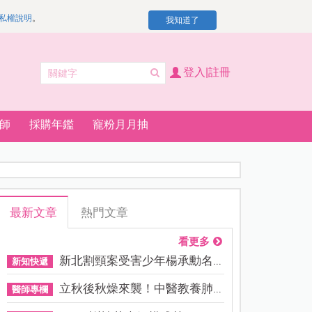
私權說明
。
我知道了
登入|註冊
師
採購年鑑
寵粉月月抽
最新文章
熱門文章
看更多
新北割頸案受害少年楊承勳名...
新知快遞
立秋後秋燥來襲！中醫教養肺...
醫師專欄