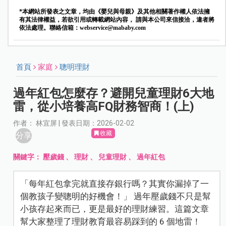
*本網站所發表之文章，均由《嬰兒與母親》及其他相關著作權人依法擁
有其法律權益，若欲引用或轉載網站內容， 請與本公司來信接洽，違者將
依法處理。聯絡信箱：
webservice@mababy.com
首頁
家庭
聰明理財
過年紅包怎麼存？避開兒童理財6大地
雷，從小培養高FQ財務智商！(上)
作者： 林宜屏 | 發表日期：2026-02-02
收藏
分享
關鍵字：
壓歲錢
、
理財
、
兒童理財
、
過年紅包
「每年紅包拿完就直接存銀行嗎？其實你漏掉了一
個教孩子變聰明的好機會！」 過年壓歲錢不只是幫
小孩存起來而已，更是最好的理財練習。這篇文章
幫大家整理了理財教育最容易踩到的 6 個地雷！