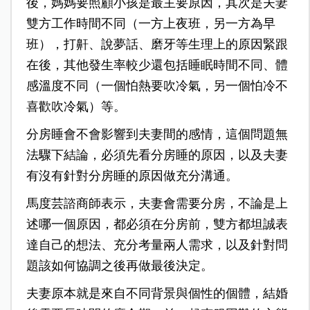
後，媽媽要照顧小孩是最主要原因，其次是夫妻
雙方工作時間不同（一方上夜班，另一方為早
班），打鼾、說夢話、磨牙等生理上的原因緊跟
在後，其他發生率較少還包括睡眠時間不同、體
感溫度不同（一個怕熱要吹冷氣，另一個怕冷不
喜歡吹冷氣）等。
分房睡會不會影響到夫妻間的感情，這個問題無
法驟下結論，必須先看分房睡的原因，以及夫妻
有沒有針對分房睡的原因做充分溝通。
馬度芸諮商師表示，夫妻會需要分房，不論是上
述哪一個原因，都必須在分房前，雙方都坦誠表
達自己的想法、充分考量兩人需求，以及針對問
題該如何協調之後再做最後決定。
夫妻原本就是來自不同背景與個性的個體，結婚