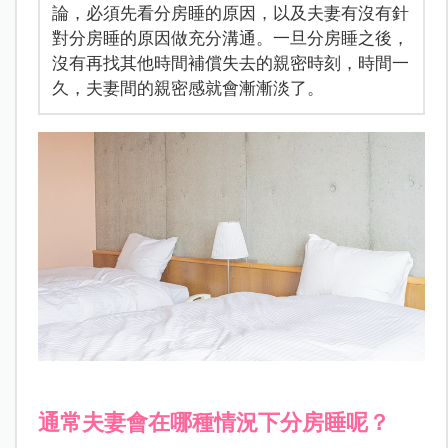
論，必須先看分房睡的原因，以及夫妻有沒有針
對分房睡的原因做充分溝通。一旦分房睡之後，
沒有再找其他時間補償失去的親密時刻，時間一
久，夫妻間的親密感就會漸漸淡了。
通常夫妻會在哪種情況下分房睡呢？