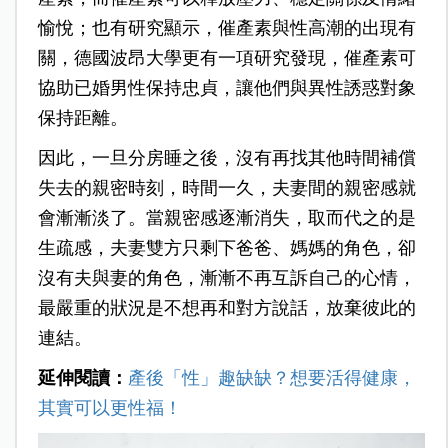
愉悅；也有研究顯示，催產素與性高潮的出現有
關，德國波昂大學更有一項研究發現，催產素可
協助已婚男性保持忠貞，讓他們與異性誘惑對象
保持距離。
因此，一旦分房睡之後，沒有再找其他時間補償
失去的親密時刻，時間一久，夫妻間的親密感就
會漸漸淡了。當親密感逐漸消失，取而代之的是
生疏感，夫妻雙方只剩下爸爸、媽媽的角色，卻
沒有夫與妻的角色，漸漸不再互訴自己的心情，
最嚴重的狀況是不想再和對方說話，放棄彼此的
連結。
延伸閱讀：
產後「性」趣缺缺？想要活得健康，
其實可以更性福！