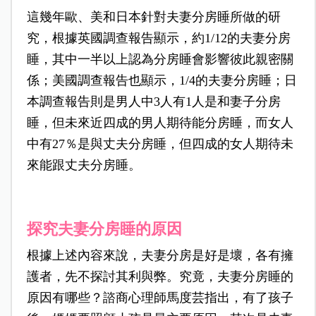
這幾年歐、美和日本針對夫妻分房睡所做的研
究，根據英國調查報告顯示，約1/12的夫妻分房
睡，其中一半以上認為分房睡會影響彼此親密關
係；美國調查報告也顯示，1/4的夫妻分房睡；日
本調查報告則是男人中3人有1人是和妻子分房
睡，但未來近四成的男人期待能分房睡，而女人
中有27％是與丈夫分房睡，但四成的女人期待未
來能跟丈夫分房睡。
探究夫妻分房睡的原因
根據上述內容來說，夫妻分房是好是壞，各有擁
護者，先不探討其利與弊。究竟，夫妻分房睡的
原因有哪些？諮商心理師馬度芸指出，有了孩子