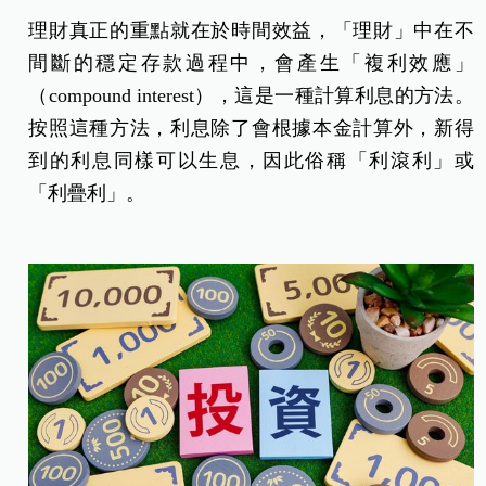
理財真正的重點就在於時間效益，「理財」中在不
間斷的穩定存款過程中，會產生「複利效應」
（compound interest），這是一種計算利息的方法。
按照這種方法，利息除了會根據本金計算外，新得
到的利息同樣可以生息，因此俗稱「利滾利」或
「利疊利」。