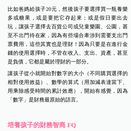
比如爸媽給孩子20元，然後孩子要選擇買一瓶養樂
多或糖果，或是要把它存起來；或是假日要出去
玩，讓孩子選擇去百貨公司或兒童樂園、公園，甚
至不出門待在家，因為有些場合牽涉到需要支出門
票費用，這些其實也是理財！因為只要是在進行金
錢的使用選擇時，不管在收入、支出、資產，甚至
是負債，它都是屬於理財的一部分。
讓孩子從小就開始對數字的大小（不同購買選擇的
相對使用效益）、數學的算式（用加減表達當下、
用乘除感受時間的累計效應），開始有感覺，因為
「數字」是財務最原始的語言。
培養孩子的財務智商 FQ