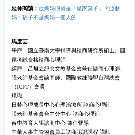
延伸閱讀：
放媽媽假就是「拋家棄子」？亞歷
媽：孩子不是媽媽一個人的
馬度芸
學歷：國立暨南大學輔導與諮商研究所碩士、國
家考試合格諮商心理師
經歷：呂旭立紀念文教基金會兼任諮商心理師、
張老師基金會諮商師、國際教練聯盟台灣總會
（ICFT）會員
現職：
日希心理成長中心心理治療所 諮商心理師
張老師基金會台中分中心 諮商心理師
台中教育大學諮商中心 兼任督導
中華人事主管協會員工諮商認證課程 講師