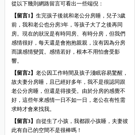
從以下幾則網路留言可看出一些端倪：
【留言1】
生完孩子後就和老公分房睡，兒子3歲
前，我和老公也分房3年，等孩子大了之後再同
房。現在的狀況是有時同房、有時分房，但我們
感情很好，每天還是會抱抱親親，沒有因為分房
而讓感情變質。感情若好，根本不用怕會受影
響。
【留言2】
老公因工作時間及孩子淺眠容易驚醒，
故夫妻分房睡，且已經好多年，我不是很認同跟
老公分房睡，但還是得接受。由於分房的感覺不
好，這些年來感情一日不如一日，老公在有性需
求時才會來找我。
【留言3】
自從生了小孩，我都跟小孩睡，夫妻彼
此有自己的空間不是很棒嗎！