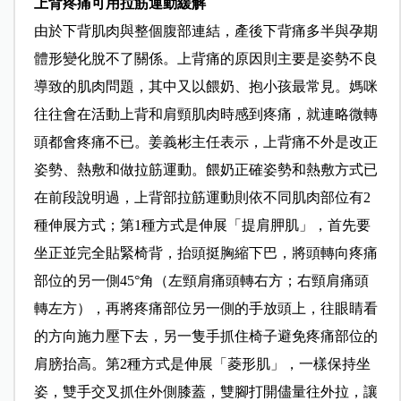
上
背疼痛可用拉筋運動緩解
由於下背肌肉與整個腹部連結，產後下背痛多半與孕期
體形變化脫不了關係。上背痛的原因則主要是姿勢不良
導致的肌肉問題，其中又以餵奶、抱小孩最常見。媽咪
往往會在活動上背和肩頸肌肉時感到疼痛，就連略微轉
頭都會疼痛不已。姜義彬主任表示，上背痛不外是改正
姿勢、熱敷和做拉筋運動。餵奶正確姿勢和熱敷方式已
在前段說明過，上背部拉筋運動則依不同肌肉部位有2
種伸展方式；第1種方式是伸展「提肩胛肌」，首先要
坐正並完全貼緊椅背，抬頭挺胸縮下巴，將頭轉向疼痛
部位的另一側45°角（左頸肩痛頭轉右方；右頸肩痛頭
轉左方），再將疼痛部位另一側的手放頭上，往眼睛看
的方向施力壓下去，另一隻手抓住椅子避免疼痛部位的
肩膀抬高。第2種方式是伸展「菱形肌」，一樣保持坐
姿，雙手交叉抓住外側膝蓋，雙腳打開儘量往外拉，讓