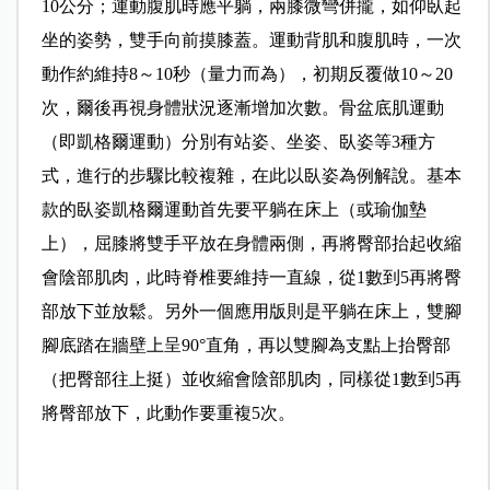
10公分；運動腹肌時應平躺，兩膝微彎併攏，如仰臥起
坐的姿勢，雙手向前摸膝蓋。運動背肌和腹肌時，一次
動作約維持8～10秒（量力而為），初期反覆做10～20
次，爾後再視身體狀況逐漸增加次數。骨盆底肌運動
（即凱格爾運動）分別有站姿、坐姿、臥姿等3種方
式，進行的步驟比較複雜，在此以臥姿為例解說。基本
款的臥姿凱格爾運動首先要平躺在床上（或瑜伽墊
上），屈膝將雙手平放在身體兩側，再將臀部抬起收縮
會陰部肌肉，此時脊椎要維持一直線，從1數到5再將臀
部放下並放鬆。另外一個應用版則是平躺在床上，雙腳
腳底踏在牆壁上呈90°直角，再以雙腳為支點上抬臀部
（把臀部往上挺）並收縮會陰部肌肉，同樣從1數到5再
將臀部放下，此動作要重複5次。