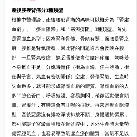
產後腰痠背痛分3種類型
根據中醫理論，產後腰痠背痛的媽咪可以概分為「腎虛
血虧」、「瘀血阻滯」和「寒濕痹阻」3種類型。首先
是腎虛血虧型；因為腎和骨髓、骨頭有關，而腰是腎之
府，腰椎是腎氣所養，因此腎的問題通常會反映在腰
部，一旦腎氣較虛、缺乏濡養便會使腰部疼痛。媽咪若
本身氣血不足、分娩時衝任（衝為血海、任主胞胎，衝
任與子宮、氣血有密切關係）空虛、勞傷腎氣、生產時
失血過多，就可能形成腎虛血虧的體質。腎虛血虧的人
多半臉色蒼白，呼吸短淺、容易胸悶，稍微活動便會頭
暈、冒虛汗，有時還會有耳鳴的症狀。再來是瘀血阻滯
型；產後惡露沒有排乾淨或排放不順、身體過於勞累，
都可能讓子宮淤血堆積在骨盆腔中，另外生產時大量勞
傷腎經氣血，也容易導致氣虛血瘀的體質，當氣不足以