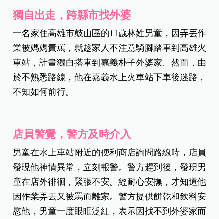
獨自出走，跨縣市找外婆
一名家住高雄市鼓山區的
11歲林姓男童，因弄丟作
業被媽媽責罵，就趁家人不注意騎腳踏車到高雄火
車站，計畫獨自搭車到嘉義朴子外婆家。然而，由
於不熟悉路線，他在嘉義水上火車站下車後迷路，
不知如何前行。
店員警覺，警方及時介入
男童在水上車站附近的便利商店詢問路線時，店員
發現他神情異常，立刻報警。警方趕到後，發現男
童在店外徘徊，緊張不安。經耐心安撫，才知道他
因作業弄丟又被罵而離家。警方提供餅乾和飲料安
慰他，男童一度眼眶泛紅，表示因找不到外婆家而