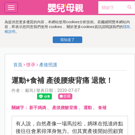
Toggle
navigation
為提供您更多優質的內容，本網站使用cookies分析技術。若繼續閱覽本網站內
容，即表示您同意我們使用 cookies， 關於更多cookies資訊請閱讀我們的
隱私
權說明
。
我知道了
首頁
懷孕
產後照護
運動+食補 產後腰痠背痛 退散！
作者： 戴筠 | 發表日期：2020-07-07
收藏
關鍵字：
新手媽媽
、
產後腰酸背痛
、
運動
、
食補
有人說，自然產像一場馬拉松，媽咪在抵達終點
後往往會累得渾身無力。但其實產後開始照顧寶