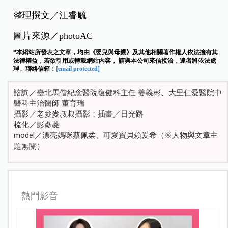
整理撰文／江睿毓
圖片來源／photoAC
*本網站所發表之文章，均由《嬰兒與母親》及其他相關著作權人依法擁有其
法律權益，若欲引用或轉載網站內容， 請與本公司來信接洽，違者將依法處
理。聯絡信箱：
[email protected]
諮詢／臺北馬偕紀念醫院復健科主任 姜義彬、大里仁愛醫院中
醫科主治醫師 董育瑞
攝影／老麥麥叔叔攝影；插畫／日光路
梳化／彭彥菱
model／漂亮媽咪蔡佩柔、可愛寶貝賴爰希（※人物與文章主
題無關）
熱門影音