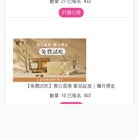
數量: 21 已報名: 432
21篇心得
【免費試吃】實心蛋捲 窗花綻放｜彌月禮盒
數量: 10 已報名: 502
11篇心得