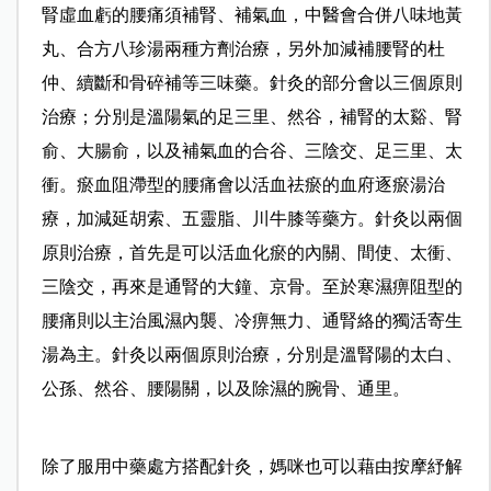
腎虛血虧的腰痛須補腎、補氣血，中醫會合併八味地黃
丸、合方八珍湯兩種方劑治療，另外加減補腰腎的杜
仲、續斷和骨碎補等三味藥。針灸的部分會以三個原則
治療；分別是溫陽氣的足三里、然谷，補腎的太谿、腎
俞、大腸俞，以及補氣血的合谷、三陰交、足三里、太
衝。瘀血阻滯型的腰痛會以活血祛瘀的血府逐瘀湯治
療，加減延胡索、五靈脂、川牛膝等藥方。針灸以兩個
原則治療，首先是可以活血化瘀的內關、間使、太衝、
三陰交，再來是通腎的大鐘、京骨。至於寒濕痹阻型的
腰痛則以主治風濕內襲
、冷痹無力、通腎絡的獨活寄生
湯為主。針灸以兩個原則治療，分別是溫腎陽的太白、
公孫、然谷、腰陽關，以及除濕的腕骨、通里。
除了服用中藥處方搭配針灸，媽咪也可以藉由按摩紓解