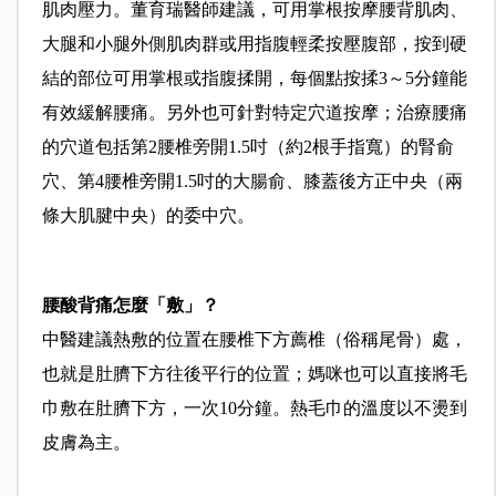
肌肉壓力。董育瑞醫師建議，可用掌根按摩腰背肌肉、
大腿和小腿外側肌肉群或用指腹輕柔按壓腹部，按到硬
結的部位可用掌根或指腹揉開，每個點按揉3～5分鐘能
有效緩解腰痛。另外也可針對特定穴道按摩；治療腰痛
的穴道包括第2腰椎旁開1.5吋（約2根手指寬）的腎俞
穴、第4腰椎旁開1.5吋的大腸俞、膝蓋後方正中央（兩
條大肌腱中央）的委中穴。
腰酸背痛怎麼「敷」？
中醫建議熱敷的位置在腰椎下方薦椎（俗稱尾骨）處，
也就是肚臍下方往後平行的位置；媽咪也可以直接將毛
巾敷在肚臍下方，一次10分鐘。熱毛巾的溫度以不燙到
皮膚為主。