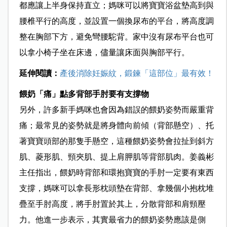
都應讓上半身保持直立；媽咪可以將寶寶浴盆墊高到與
腰椎平行的高度，並設置一個換尿布的平台，將高度調
整在胸部下方，避免彎腰駝背。家中沒有尿布平台也可
以拿小椅子坐在床邊，儘量讓床面與胸部平行。
延伸閱讀：
產後消除妊娠紋，鍛鍊「這部位」最有效！
餵奶「痛」點多背部手肘要有支撐物
另外，許多新手媽咪也會因為錯誤的餵奶姿勢而嚴重背
痛；最常見的姿勢就是將身體向前傾（背部懸空）、托
著寶寶頭部的那隻手懸空，這種餵奶姿勢會拉扯到斜方
肌、菱形肌、頸夾肌、提上肩胛肌等背部肌肉。姜義彬
主任指出，餵奶時背部和環抱寶寶的手肘一定要有東西
支撐，媽咪可以拿長形枕頭墊在背部、拿幾個小抱枕堆
疊至手肘高度，將手肘置於其上，分散背部和肩頸壓
力。他進一步表示，其實最省力的餵奶姿勢應該是側