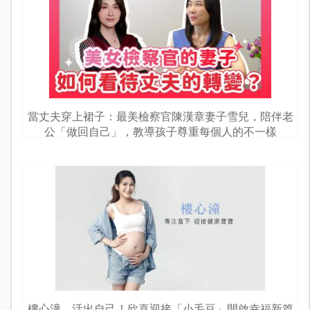
當丈夫穿上裙子：最美檢察官陳漢章妻子雪兒，陪伴老
公「做回自己」，教導孩子尊重每個人的不一樣
樓心潼，活出自己！欣喜迎接「小毛豆」開啟幸福新篇