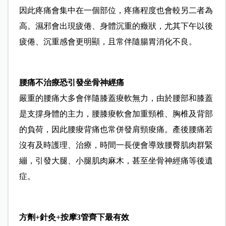
因此疼痛會集中在一個部位，疼痛程度也會較另二者為
高。濕邪會出現疲倦、身體沉重的癥狀，尤其下午以後
疲倦、沉重感會更明顯，且常伴隨腸胃消化不良。
腰痛不治療恐引發坐骨神經痛
嚴重的腰痛大多會伴隨膝蓋痠軟無力，由於腰部和膝蓋
是支撐身體的主力，腰膝痠軟會加重頸椎、胸椎及背部
的負荷，因此腰痠背痛也常併發肩頸痠痛。產後腰痛若
沒有及時護理、治療，時間一長便會導致腰臀肌肉群緊
繃，引發大腿、小腿肌肉麻木，甚至坐骨神經痛等後遺
症。
方劑+針灸+按摩3管齊下最有效