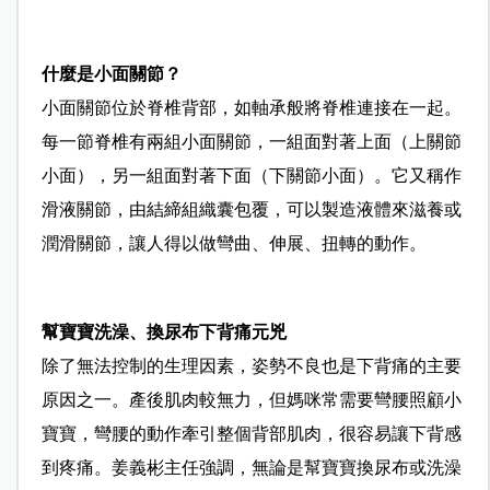
什麼是小面關節？
小面關節位於脊椎背部，如軸承般將脊椎連接在一起。
每一節脊椎有兩組小面關節，一組面對著上面（上關節
小面），另一組面對著下面（下關節小面）。它又稱作
滑液關節，由結締組織囊包覆，可以製造液體來滋養或
潤滑關節，讓人得以做彎曲、伸展、扭轉的動作。
幫寶寶洗澡、換尿布下背痛元兇
除了無法控制的生理因素，姿勢不良也是下背痛的主要
原因之一。產後肌肉較無力，但媽咪常需要彎腰照顧小
寶寶，彎腰的動作牽引整個背部肌肉，很容易讓下背感
到疼痛。姜義彬主任強調，無論是幫寶寶換尿布或洗澡