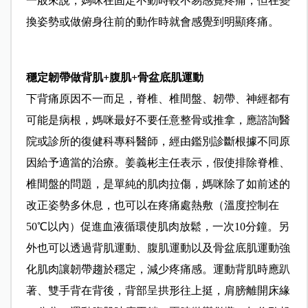
一般來說，媽咪在固定不動時較不易感覺疼痛，但在變
換姿勢或做俯身往前的動作時就會感覺到明顯疼痛。
穩定韌帶做背肌+腹肌+
骨盆底肌運動
下背痛原因不一而足，脊椎、椎間盤、韌帶、神經都有
可能是病根，媽咪最好不要任意整骨或推拿，應諮詢醫
院或診所的復健科專科醫師，經由鑑別診斷根據不同原
因給予適當的治療。姜義彬主任表示，假使排除脊椎、
椎間盤的問題，是單純的肌肉拉傷，媽咪除了如前述的
改正姿勢多休息，也可以在疼痛處熱敷（溫度控制在
50℃以內）促進血液循環使肌肉放鬆，一次10分鐘。另
外也可以透過背肌運動、腹肌運動以及骨盆底肌運動強
化肌肉讓韌帶趨於穩定，減少疼痛感。運動背肌時應趴
著、雙手背在背後，背部呈拱形往上挺，肩膀離開床緣