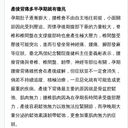
產後背痛多半孕期就有徵兆
孕期肚子逐漸膨大，腰椎會不由自主地往前挺，小面關
節因此受到壓迫。而懷孕後期腹部下垂的力量較大，脊
椎和椎間盤在支撐腹部時也會產生極大壓力，椎間盤受
壓後可能突出，進而引發坐骨神經痛、腰痛、腳部發麻
等症狀。臺北馬偕紀念醫院復健科主任姜義彬表示，腰
痠背痛與脊椎、椎間盤、韌帶、神經等部位有關，孕期
腰痠背痛雖然會在產後緩解，但症狀並不一定會消失，
倘若不持續追蹤、積極治療，一旦惡化就有可能造成更
嚴重的疾病。產後下背痛最主要的原因就是骨盆腔鬆
弛、肌肉無力；腰椎肌肉因為在孕期長時間承受腹部壓
力，產後容易鬆弛無力以致無法拉緊關節，而孕晚期大
量分泌的鬆弛素讓韌帶鬆弛，更會加重肌肉無力的症
狀。