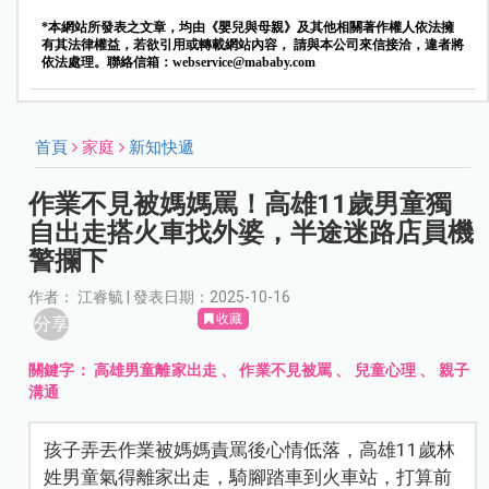
*本網站所發表之文章，均由《嬰兒與母親》及其他相關著作權人依法擁
有其法律權益，若欲引用或轉載網站內容， 請與本公司來信接洽，違者將
依法處理。聯絡信箱：
webservice@mababy.com
首頁
家庭
新知快遞
作業不見被媽媽罵！高雄11歲男童獨
自出走搭火車找外婆，半途迷路店員機
警攔下
作者： 江睿毓 | 發表日期：2025-10-16
收藏
分享
關鍵字：
高雄男童離家出走
、
作業不見被罵
、
兒童心理
、
親子
溝通
孩子弄丟作業被媽媽責罵後心情低落，高雄11歲林
姓男童氣得離家出走，騎腳踏車到火車站，打算前