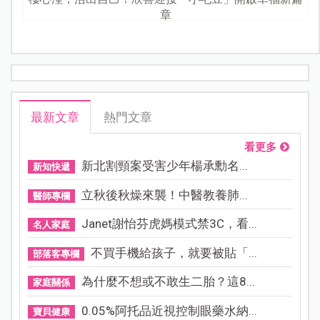
章
最新文章
熱門文章
看更多
新北割頸案受害少年楊承勳名...
新知快遞
立秋後秋燥來襲！中醫教養肺...
醫師專欄
Janet謝怡芬虎媽模式禁3C，看...
名人家庭
不買手機給孩子，就要被貼「...
部落客專欄
為什麼不想或不敢生二胎？這8...
家庭關係
0.05%阿托品近視控制眼藥水納...
寶貝健康