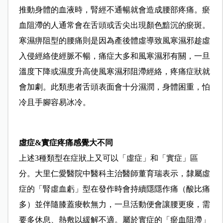
推動身體的血液時，腎經不通暢就會造成腰部疼痛。瘀
血阻滯的人通常會在舌頭或舌尖出現顏色黯沉的瘀斑。
寒濕痹阻型的腰痛則是因為產後體虛導致風寒濕邪趁虛
入侵經絡使經脈不暢，痛症大多和風寒濕邪有關，一旦
溫度下降或濕度升高使風寒濕邪阻滯經絡，疼痛症狀就
會加劇。此類患者舌頭表面會十分濕潤，身體困重，怕
冷且手腳容易冰冷。
虛症&實症疼痛感覺大不同
上述3種類型在症狀上又可以「虛症」和「實症」區
分。大里仁愛醫院中醫科主治醫師董育瑞表示，隸屬虛
症的「腎虛血虧」型在發作時會持續隱隱作痛（酸比痛
多）並伴隨膝蓋痠軟無力，一旦活動便會讓腰更痠，需
要多休息、熱敷以緩解不適。屬於實症的「瘀血阻滯」