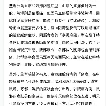
型則分為血瘀和氣滯兩種症型；血瘀的疼痛像針刺一
般，氣滯則是偏脹痛，但因為血瘀通常會伴隨氣滯，因
此針刺感與脹痛感可能會同時發生（痛比酸多）。相較
腎虛血虧型需要多休息，瘀血阻滯型反倒可以透過適當
的活動緩解症狀。同屬實症的「寒濕痹阻」型在發作時
會感到腰部像被折斷般的疼痛，由於寒濕阻滯，除了身
體會出現沉重感、腰部發冷，各部位的關節也會感到疼
痛。此型多半會因為溼冷天氣而惡化，並會在活動時特
別僵硬、遲緩，建議加強保暖護理。
另外，董育瑞醫師補充，這種腰酸背痛的「痛症」在中
醫解釋裡也可以分成風邪、寒邪和濕邪3種表徵，通常
風邪、寒邪、濕邪的症狀會合併出現。以腰痛為例，風
邪的癥狀是四處遊走，假使今天腰痛部位在左邊，明天
可能就換到右邊，後天再移到下方。寒邪特性是收引，