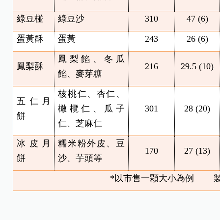
綠豆椪
綠豆沙
310
47 (6)
蛋黃酥
蛋黃
243
26 (6)
鳳梨餡、冬瓜
鳳梨酥
216
29.5 (10)
餡、麥芽糖
核桃仁、杏仁、
五仁月
橄欖仁、瓜子
301
28 (20)
餅
仁、芝麻仁
冰皮月
糯米粉外皮、豆
170
27 (13)
餅
沙、芋頭等
*
以市售一顆大小為例 製