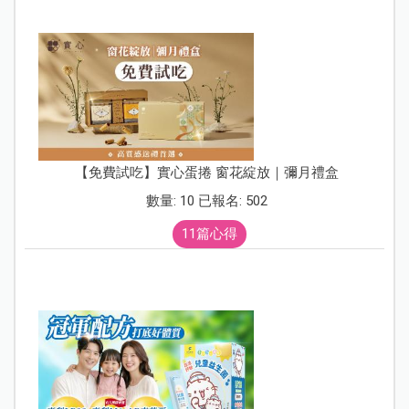
【免費試吃】實心蛋捲 窗花綻放｜彌月禮盒
數量: 10 已報名: 502
11篇心得