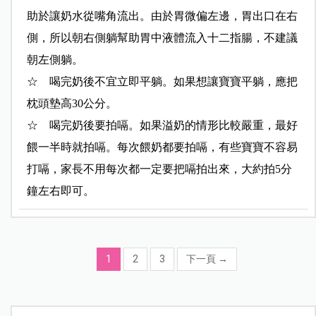
助於讓奶水從嘴角流出。由於胃微偏左邊，胃出口在右
側，所以朝右側躺幫助胃中液體流入十二指腸，不建議
朝左側躺。
☆ 喝完奶後不宜立即平躺。如果想讓寶寶平躺，應把
枕頭墊高30公分。
☆ 喝完奶後要拍嗝。如果溢奶的情形比較嚴重，最好
餵一半時就拍嗝。每次餵奶都要拍嗝，有些寶寶不容易
打嗝，家長不用每次都一定要把嗝拍出來，大約拍5分
鐘左右即可。
1
2
3
下一頁
→