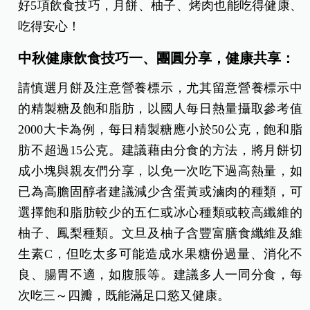
好5項飲食技巧，月餅、柚子、烤肉也能吃得健康、
吃得安心！
中秋健康飲食技巧一
、團圓分享，健康共享：
請慎選月餅及注意營養標示，尤其留意營養標示中
的精製糖及飽和脂肪，以國人每日熱量攝取參考值
2000大卡為例，每日精製糖應小於50公克，飽和脂
肪不超過15公克。建議藉由分食的方法，將月餅切
成小塊與親友們分享，以免一次吃下過高熱量，如
已為高膽固醇者建議減少含蛋黃或滷肉的種類，可
選擇飽和脂肪較少的五仁或冰心種類或較高纖維的
柚子、鳳梨種類。文旦及柚子含豐富膳食纖維及維
生素C，但吃太多可能造成水果糖份過量、消化不
良、腸胃不適，如腹脹等。建議多人一同分食，每
次吃三～四瓣，既能滿足口慾又健康。