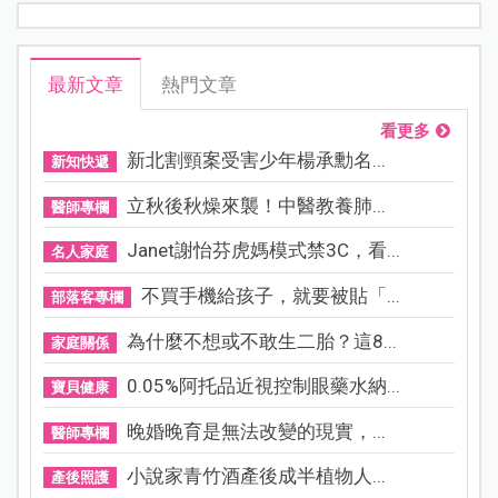
最新文章
熱門文章
看更多
新北割頸案受害少年楊承勳名...
新知快遞
立秋後秋燥來襲！中醫教養肺...
醫師專欄
Janet謝怡芬虎媽模式禁3C，看...
名人家庭
不買手機給孩子，就要被貼「...
部落客專欄
為什麼不想或不敢生二胎？這8...
家庭關係
0.05%阿托品近視控制眼藥水納...
寶貝健康
晚婚晚育是無法改變的現實，...
醫師專欄
小說家青竹酒產後成半植物人...
產後照護