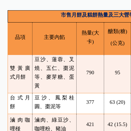
市售月餅及糕餅熱量及三大營
醣類(糖)
熱量(大
品項
主要內餡
卡)
(
公克)
豆沙、蓮蓉、叉
雙黃廣
燒、五仁、棗泥
790
95
式月餅
等、麥芽糖、蛋
黃
台式月
豆沙、鳳梨桂
377
63 (20)
餅
圓、棗泥等
滷肉咖
滷肉、綠豆沙、
421
42 (15.5)
哩椪
咖哩粉、豬油