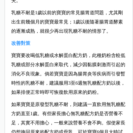
失。
乳糖不耐是1歲以前的寶寶的常見腸胃道問題，尤其剛
出生前幾個月的寶寶最常見；1歲以後隨著腸胃道酵素
的逐漸成熟，就很少再出現乳糖不耐的情形了。
改善對策
寶寶要改喝低乳糖或水解蛋白配方奶，此種奶粉含較低
乳糖或部分水解蛋白來取代，減少因黏膜刺激而引起的
消化不良現象。倘若寶寶是因為腸胃炎等疾病而引發暫
時性的乳糖不耐，建議服用3至6週無乳糖配方奶以後，
如果排便正常時即可恢復飲用原來的奶粉。
如果寶寶是原發型乳糖不耐，則建議一直飲用無乳糖配
方奶直至1歲。有些家長擔心無乳糖配方奶是否營養不
足，其實不用擔心，一般來說營養不會不夠。假使家長
仍想換回原來的配方奶或母乳，可於寶寶6個月大時試