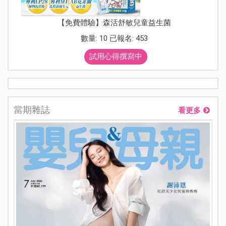
【免費體驗】森活舒敏兒童益生菌
數量: 10 已報名: 453
試用心得撰寫中
當期雜誌
看更多