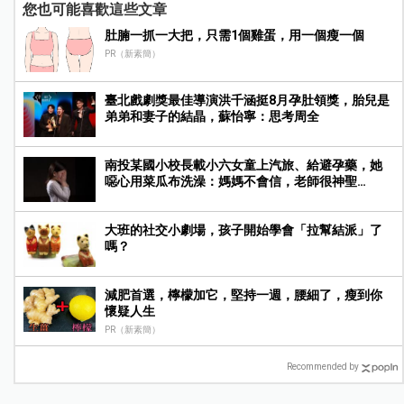
您也可能喜歡這些文章
肚腩一抓一大把，只需1個雞蛋，用一個瘦一個
PR（新素簡）
臺北戲劇獎最佳導演洪千涵挺8月孕肚領獎，胎兒是
弟弟和妻子的結晶，蘇怡寧：思考周全
南投某國小校長載小六女童上汽旅、給避孕藥，她
噁心用菜瓜布洗澡：媽媽不會信，老師很神聖…
大班的社交小劇場，孩子開始學會「拉幫結派」了
嗎？
減肥首選，檸檬加它，堅持一週，腰細了，瘦到你
懷疑人生
PR（新素簡）
Recommended by