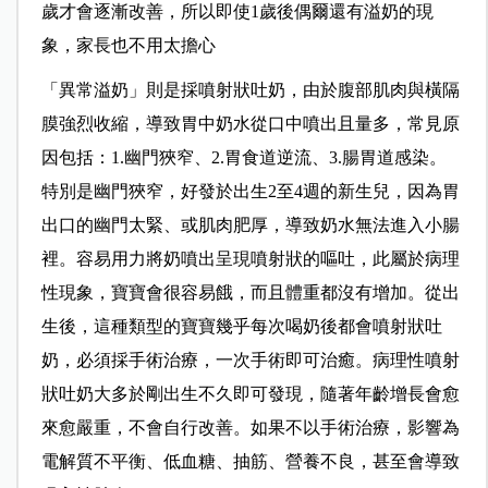
歲才會逐漸改善，所以即使1歲後偶爾還有溢奶的現
象，家長也不用太擔心
「異常溢奶」則是採噴射狀吐奶，由於腹部肌肉與橫隔
膜強烈收縮，導致胃中奶水從口中噴出且量多，常見原
因包括：1.幽門狹窄、2.胃食道逆流、3.腸胃道感染。
特別是幽門狹窄，好發於出生2至4週的新生兒，因為胃
出口的幽門太緊、或肌肉肥厚，導致奶水無法進入小腸
裡。容易用力將奶噴出呈現噴射狀的嘔吐，此屬於病理
性現象，寶寶會很容易餓，而且體重都沒有增加。從出
生後，這種類型的寶寶幾乎每次喝奶後都會噴射狀吐
奶，必須採手術治療，一次手術即可治癒。病理性噴射
狀吐奶大多於剛出生不久即可發現，隨著年齡增長會愈
來愈嚴重，不會自行改善。如果不以手術治療，影響為
電解質不平衡、低血糖、抽筋、營養不良，甚至會導致