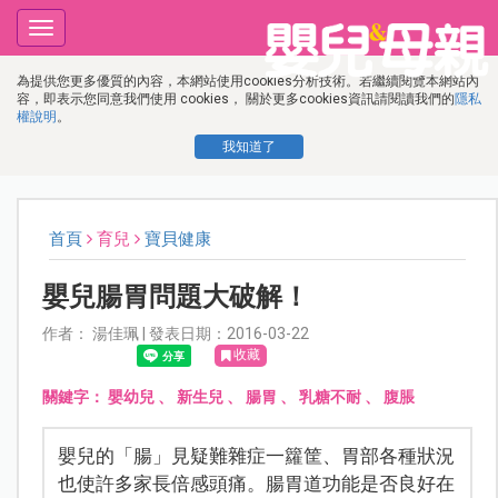
Toggle
navigation
為提供您更多優質的內容，本網站使用cookies分析技術。若繼續閱覽本網站內
容，即表示您同意我們使用 cookies， 關於更多cookies資訊請閱讀我們的
隱私
權說明
。
我知道了
首頁
育兒
寶貝健康
嬰兒腸胃問題大破解！
作者： 湯佳珮 | 發表日期：2016-03-22
收藏
關鍵字：
嬰幼兒
、
新生兒
、
腸胃
、
乳糖不耐
、
腹脹
嬰兒的「腸」見疑難雜症一籮筐、胃部各種狀況
也使許多家長倍感頭痛。腸胃道功能是否良好在