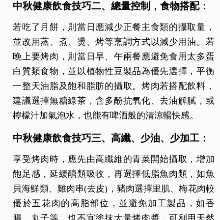
中秋健康飲食技巧二、總量控制，食物搭配：
若吃了月餅，則當日應減少正餐主食類的攝取量，
並改用蒸、煮、燙、烤等烹調方式以減少用油。若
晚上要烤肉，則當日早、午兩餐應避免食用太多蛋
白質類食物，並以植物性豆製品為優先選擇，平衡
一整天油脂及飽和脂肪的攝取。烤肉若搭配飲料，
建議選擇無糖綠茶，含多酚抗氧化、去油解膩，或
檸檬汁加氣泡水，也能有啤酒般的清涼暢快感。
中秋健康飲食技巧三、高纖、少油、少加工：
享受烤肉時，應先由高纖維的青菜開始攝取，增加
飽足感，延緩醣類吸收，再選擇低脂魚肉類，如魚
貝海鮮類、雞肉串(去皮)，豬肉選擇里肌、梅花肉較
優於五花肉的高脂部位，並避免加工製品，如香
腸、丸子等，也不宜塗抹大量烤肉醬，可利用天然