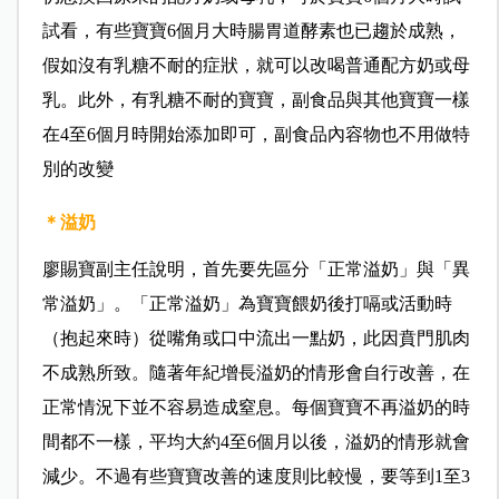
試看，有些寶寶6個月大時腸胃道酵素也已趨於成熟，
假如沒有乳糖不耐的症狀，就可以改喝普通配方奶或母
乳。此外，有乳糖不耐的寶寶，副食品與其他寶寶一樣
在4至6個月時開始添加即可，副食品內容物也不用做特
別的改變
＊溢奶
廖賜寶副主任說明，首先要先區分「正常溢奶」與「異
常溢奶」。「正常溢奶」為寶寶餵奶後打嗝或活動時
（抱起來時）從嘴角或口中流出一點奶，此因賁門肌肉
不成熟所致。隨著年紀增長溢奶的情形會自行改善，在
正常情況下並不容易造成窒息。每個寶寶不再溢奶的時
間都不一樣，平均大約4至6個月以後，溢奶的情形就會
減少。不過有些寶寶改善的速度則比較慢，要等到1至3