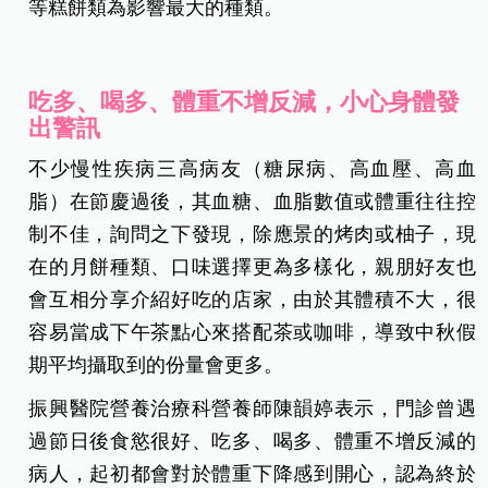
等糕餅類為影響最大的種類。
吃多、喝多、體重不增反減，小心身體發
出警訊
不少慢性疾病三高病友（糖尿病、高血壓、高血
脂）在節慶過後，其血糖、血脂數值或體重往往控
制不佳，詢問之下發現，除應景的烤肉或柚子，現
在的月餅種類、口味選擇更為多樣化，親朋好友也
會互相分享介紹好吃的店家，由於其體積不大，很
容易當成下午茶點心來搭配茶或咖啡，導致中秋假
期平均攝取到的份量會更多。
振興醫院營養治療科營養師陳韻婷表示，門診曾遇
過節日後食慾很好、吃多、喝多、體重不增反減的
病人，起初都會對於體重下降感到開心，認為終於