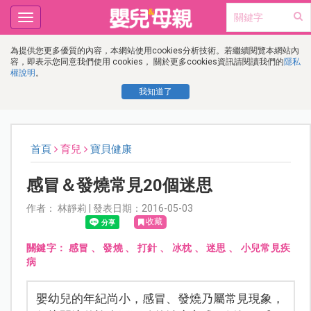
Toggle
navigation
為提供您更多優質的內容，本網站使用cookies分析技術。若繼續閱覽本網站內
容，即表示您同意我們使用 cookies， 關於更多cookies資訊請閱讀我們的
隱私
權說明
。
我知道了
首頁
育兒
寶貝健康
感冒＆發燒常見20個迷思
作者： 林靜莉 | 發表日期：2016-05-03
收藏
關鍵字：
感冒
、
發燒
、
打針
、
冰枕
、
迷思
、
小兒常見疾
病
嬰幼兒的年紀尚小，感冒、發燒乃屬常見現象，