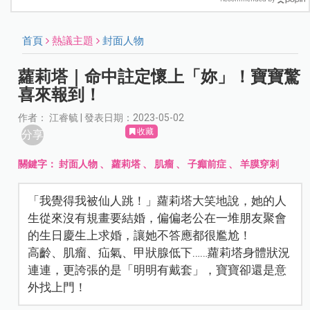
首頁
熱議主題
封面人物
蘿莉塔｜命中註定懷上「妳」！寶寶驚
喜來報到！
作者： 江睿毓 | 發表日期：2023-05-02
收藏
分享
關鍵字：
封面人物
、
蘿莉塔
、
肌瘤
、
子癲前症
、
羊膜穿刺
「我覺得我被仙人跳！」蘿莉塔大笑地說，她的人
生從來沒有規畫要結婚，偏偏老公在一堆朋友聚會
的生日慶生上求婚，讓她不答應都很尷尬！
高齡、肌瘤、疝氣、甲狀腺低下……蘿莉塔身體狀況
連連，更誇張的是「明明有戴套」，寶寶卻還是意
外找上門！