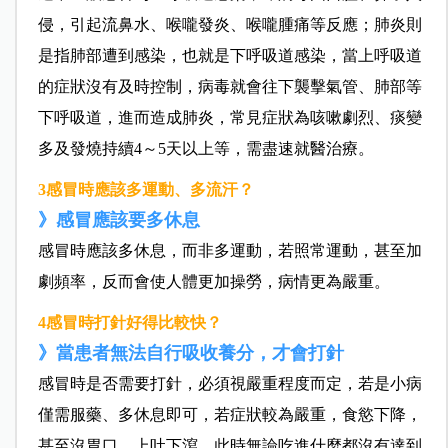
侵，引起流鼻水、喉嚨發炎、喉嚨腫痛等反應；肺炎則
是指肺部遭到感染，也就是下呼吸道感染，當上呼吸道
的症狀沒有及時控制，病毒就會往下襲擊氣管、肺部等
下呼吸道，進而造成肺炎，常見症狀為咳嗽劇烈、痰變
多及發燒持續4～5天以上等，需盡速就醫治療。
3感冒時應該多運動、多流汗？
》感冒應該要多休息
感冒時應該多休息，而非多運動，若照常運動，甚至加
劇頻率，反而會使人體更加操勞，病情更為嚴重。
4感冒時打針好得比較快？
》當患者無法自行吸收養分，才會打針
感冒時是否需要打針，必須視嚴重程度而定，若是小病
僅需服藥、多休息即可，若症狀較為嚴重，食慾下降，
甚至沒胃口、上吐下瀉，此時無論吃進什麼都沒有達到