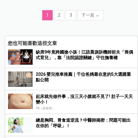
1
2
3
下一頁
→
您也可能喜歡這些文章
缺席9年竟跨國搶小孩！江語晨淚訴機師前夫「喪偶
式育兒」，靠「法院認證關鍵」守住撫養權
2026 嬰兒推車推薦｜千位爸媽最在意的5大選購重
點公開
起床就先做件事，沒三天小腹就不見了! 肚子一天天
變小！
PR（新素簡）
總是胸悶、胃食道逆流？中醫師揭密：問題可能出
在你的「呼吸」！