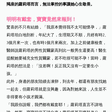
羯座的蘿莉塔而言，無法掌控的事讓她心生敬畏。
明明有戴套，寶寶竟然來報到！
驚喜的不只有結婚，「我原本覺得我不太可能懷孕，」蘿
莉塔坦白地剖析，年紀大了，生理期又不順，月經有時
2
、
3
個月來一次，也有時
1
個月來兩次。加上之前健康檢查，
醫師說蘿莉塔的男性賀爾蒙高到比一般男生還要高！醫生
提醒她要補充女性賀爾蒙，若不吃很可能不孕！當時，蘿
莉塔的想法是：「沒差啊！反正我又沒有一定要生小
孩。」
此外，身邊的朋友陸續去凍卵，到去年，都還有朋友找她
一起去，但蘿莉塔就是沒興趣，因為對她來說，人生並不
非得要有小孩才圓滿。
「我跟你說喔，我們都有戴套耶！」蘿莉塔直言不諱地