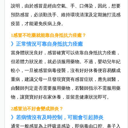
說明，由於感冒是經由空氣、手、口傳染，因此，想要
預防感冒，必須勤洗手、維持環境清潔及定期施打流感
疫苗，才能避免疾病上身。
1
感冒不吃藥就能靠自身抵抗力痊癒？
》正常情況可靠自身抵抗力痊癒
當身體狀況良好，感冒確實可以依靠自身抵抗力痊癒，
但若體力狀況差，就必須服用藥物。不過，嬰幼兒年紀
較小，一旦被感冒病毒侵襲，沒有好好休養便容易釀成
重病，建議父母一旦發現寶寶有感冒症狀，應先就醫，
由醫師判定是否需要服用藥物，若醫師指示不需服用藥
物，讓寶寶好好在家休養，並留意健康狀況即可。
2
感冒治不好會變成肺炎？
》若病情沒有及時控制，可能會引起肺炎
通常一般感冒為上呼吸道感染，即病毒由口腔、鼻子入