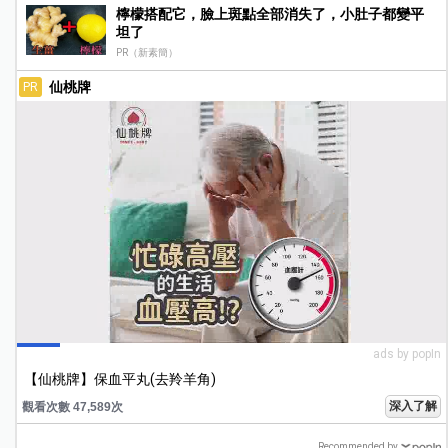
檸檬搭配它，臉上斑點全部消失了，小肚子都變平
坦了
PR（新素簡）
仙桃牌
PR
ads by popIn
【仙桃牌】保血平丸(去羚羊角)
深入了解
觀看次數 47,589次
Recommended by