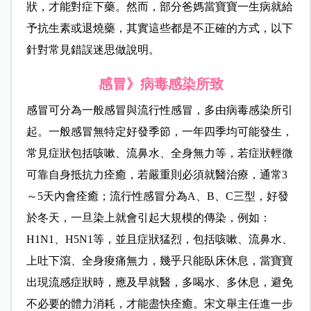
狀，才能對症下藥。然而，部分爸媽當寶寶一生病就給
予抗生素或退燒藥，其實這些都是不正確的方式，以下
針對常見錯誤迷思做說明。
感冒》病毒感染所致
感冒可分為一般感冒與流行性感冒，多由病毒感染所引
起。一般感冒無特定好發季節，一年四季均可能發生，
常見症狀包括咳嗽、流鼻水、全身無力等，若症狀輕微
可靠自身抵抗力痊癒，若嚴重則必須就醫治療，通常3
～5天內會痊癒；流行性感冒分為A、B、C三型，好發
於冬天，一旦染上就會引起大規模的傳染，例如：
H1N1、H5N1等，並且症狀猛烈，包括咳嗽、流鼻水、
上吐下瀉、全身痠痛無力，幾乎只能臥床休息，當寶寶
出現流感症狀時，應及早就醫，多喝水、多休息，避免
不必要的體力消耗，才能盡快痊癒。宋文舉主任進一步