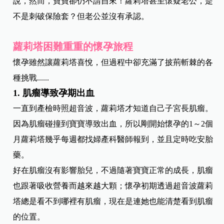
說，然而，寶寶卻仍不請自來！蘿莉塔甚至懷疑老公，是
不是刺破保險套？但老公並沒有承認。
蘿莉塔困難重重的懷孕旅程
懷孕雖然讓蘿莉塔喜悅，但過程中卻充滿了披荊斬棘的各
種挑戰......
1.
肌瘤導致孕期出血
一直到產檢時照超音波，蘿莉塔才知道自己子宮長肌瘤。
因為肌瘤碰撞到寶寶導致出血，所以剛開始懷孕的1～2個
月蘿莉塔幾乎每週都找婦產科醫師報到，並且定時吃安胎
藥。
好在肌瘤沒有影響胎兒，不過隨著寶寶正常的成長，肌瘤
也跟著吸收營養而越來越大顆；懷孕初期透過超音波蘿莉
塔總是看不到哪裡有肌瘤，現在是連她也能清楚看到肌瘤
的位置。