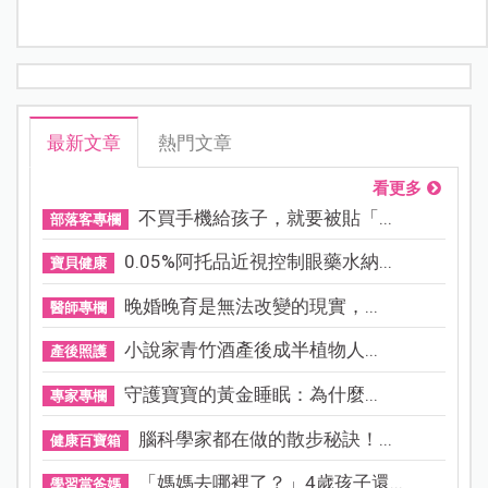
最新文章
熱門文章
看更多
不買手機給孩子，就要被貼「...
部落客專欄
0.05%阿托品近視控制眼藥水納...
寶貝健康
晚婚晚育是無法改變的現實，...
醫師專欄
小說家青竹酒產後成半植物人...
產後照護
守護寶寶的黃金睡眠：為什麼...
專家專欄
腦科學家都在做的散步秘訣！...
健康百寶箱
「媽媽去哪裡了？」4歲孩子還...
學習當爸媽