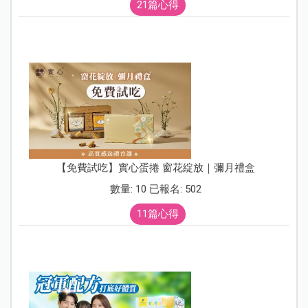
21篇心得
【免費試吃】實心蛋捲 窗花綻放｜彌月禮盒
數量: 10 已報名: 502
11篇心得