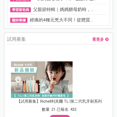
父親節特輯｜媽媽餵母奶時，...
學習當爸媽
經痛的4種元兇大不同！從體質...
醫師專欄
試用募集
看更多
【試用募集】Richell利其爾 T.L.I第二代乳牙刷系列
數量: 21 已報名: 432