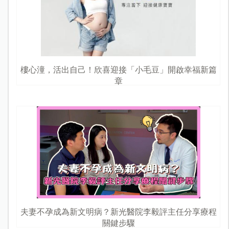
樓心潼，活出自己！欣喜迎接「小毛豆」開啟幸福新篇
章
夫妻不孕成為新文明病？新光醫院李毅評主任分享療程
關鍵步驟