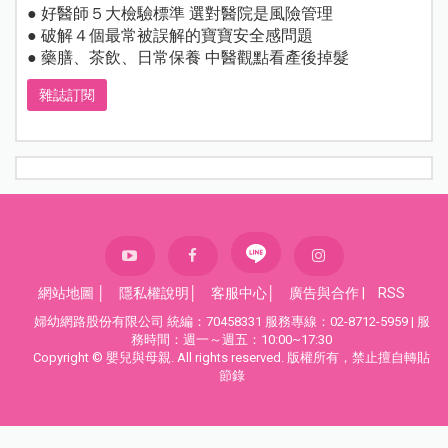
● 好醫師５大檢驗標準 選對醫院是風險管理
● 破解４個最常被誤解的寶寶安全感問題
● 藥膳、茶飲、日常保養 中醫觀點看產後掉髮
雜誌訂閱
網站地圖
│
隱私權說明
│
客服中心
│
廣告與合作
|
RSS
婦幼網路股份有限公司 統編：70458331 服務專線：02-8712-5959 | 服
務時間：週一～週五：10:00~17:30
Copyright © 嬰兒與母親. All rights reserved. 版權所有，禁止擅自轉貼
節錄