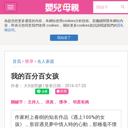
Toggle
navigation
為提供您更多優質的內容，本網站使用cookies分析技術。若繼續閱覽本網站內
容，即表示您同意我們使用 cookies， 關於更多cookies資訊請閱讀我們的
隱私
權說明
。
我知道了
首頁
懷孕
名人家庭
我的百分百女孩
作者： 大S徐熙媛 | 發表日期：2016-07-20
收藏
關鍵字：
主持人
、
演員
、
懷孕
、
明星爸媽
作家村上春樹的知名作品《遇上100%的女
孩》，形容遇見夢中情人時的心動，那種毫不懷