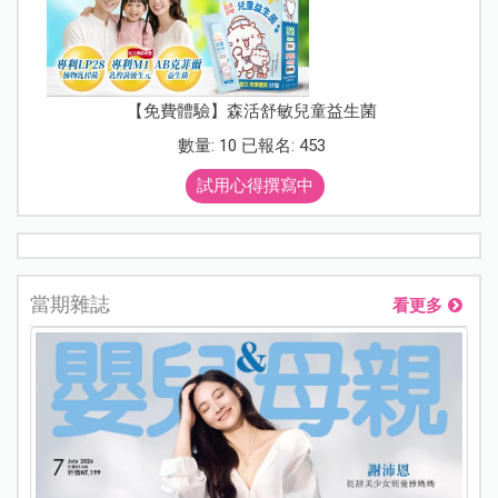
【免費體驗】森活舒敏兒童益生菌
數量: 10 已報名: 453
試用心得撰寫中
當期雜誌
看更多