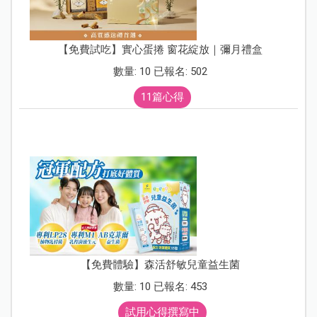
【免費試吃】實心蛋捲 窗花綻放｜彌月禮盒
數量: 10 已報名: 502
11篇心得
【免費體驗】森活舒敏兒童益生菌
數量: 10 已報名: 453
試用心得撰寫中