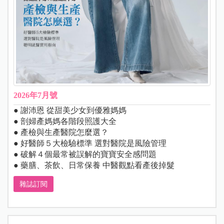
2026年7月號
● 謝沛恩 從甜美少女到優雅媽媽
● 剖婦產媽媽各階段照護大全
● 產檢與生產醫院怎麼選？
● 好醫師５大檢驗標準 選對醫院是風險管理
● 破解４個最常被誤解的寶寶安全感問題
● 藥膳、茶飲、日常保養 中醫觀點看產後掉髮
雜誌訂閱