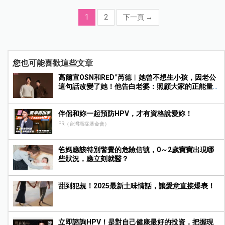
1
2
下一頁
→
您也可能喜歡這些文章
高爾宣OSN和RĒD°芮德︱她曾不想生小孩，因老公
這句話改變了她！他告白老婆：照顧大家的正能量
很吸引我
伴侶和妳一起預防HPV，才有資格說愛妳！
PR（台灣癌症基金會）
爸媽應該特別警覺的危險信號，0～2歲寶寶出現哪
些狀況，應立刻就醫？
甜到犯規！2025最新土味情話，讓愛意直接爆表！
立即諮詢HPV！是對自己健康最好的投資，把握現