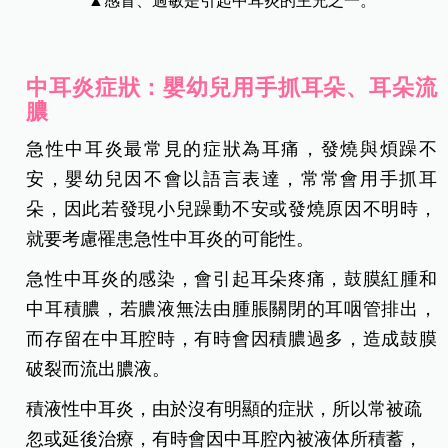
▲感冒、過敏是引起中耳炎的主兇之一。
中耳炎症狀：嬰幼兒用手抓耳朵、耳朵流
膿
急性中耳炎最常見的症狀為耳痛，發燒與煩躁不
安，嬰幼兒因不會以語言表達，常常會用手抓耳
朵，因此若發現小兒躁動不安或發燒原因不明時，
就要考慮罹患急性中耳炎的可能性。
急性中耳炎的感染，會引起耳朵疼痛，鼓膜紅腫和
中耳積膿，若膿液無法由腫脹關閉的耳咽管排出，
而存留在中耳腔時，有時會因積膿過多，造成鼓膜
破裂而流出膿液。
積液性中耳炎，由於沒有明顯的症狀，所以常被疏
忽或延後治療，有時會因中耳腔內被液体所積蓄，