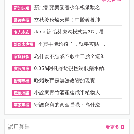
新北割頸案受害少年楊承勳名...
新知快遞
立秋後秋燥來襲！中醫教養肺...
醫師專欄
Janet謝怡芬虎媽模式禁3C，看...
名人家庭
不買手機給孩子，就要被貼「...
部落客專欄
為什麼不想或不敢生二胎？這8...
家庭關係
0.05%阿托品近視控制眼藥水納...
寶貝健康
晚婚晚育是無法改變的現實，...
醫師專欄
小說家青竹酒產後成半植物人...
產後照護
守護寶寶的黃金睡眠：為什麼...
專家專欄
試用募集
看更多