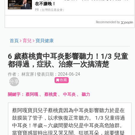
在不嫌晚！
PR（台灣癌症基金會）
Recommended by
首頁
育兒
寶貝健康
6 歲蔡桃貴中耳炎影響聽力！1/3 兒童
都得過，症狀、治療一次搞清楚
作者： 林宜屏 | 發表日期：2024-06-24
收藏
分享
關鍵字：
蔡阿嘎
、
蔡桃貴
、
中耳炎
、
聽力
蔡阿嘎寶貝兒子蔡桃貴因為中耳炎影響聽力於是在
鼓膜裝了管子，以求恢復正常聽力。 1/3 兒童得過
中耳炎！半歲～六歲間嬰幼兒是中耳炎高危險群。
當寶寶感冒時出現又哭又鬧、狂抓耳朵，就要懷疑