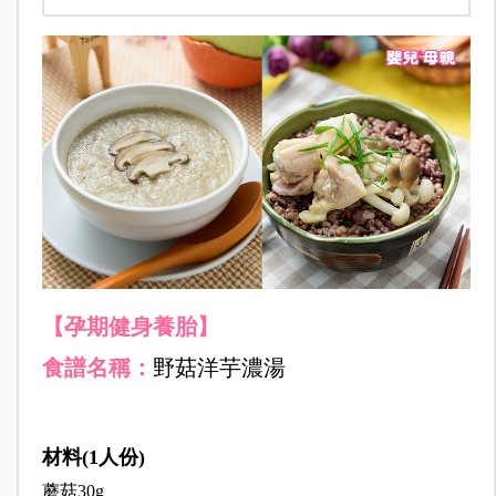
【孕期健身養胎】
食譜名稱：
野菇洋芋濃湯
材料(1人份)
蘑菇30g