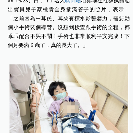
昨（6/23）日， YT 名人
蔡阿嘎
心疼地在社群媒體貼
出寶貝兒子蔡桃貴全身插滿管子的照片，表示：
「之前因為中耳炎、耳朵有積水影響聽力，需要動
個小手術裝個導管。沒想到檢查跟手術的全程，都
乖乖配合不哭不鬧！手術也非常順利平安完成！下
個月要滿 6 歲了，真的長大了。」