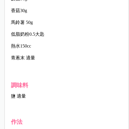
香菇30g
馬鈴薯 50g
低脂奶粉0.5大匙
熱水150cc
青蔥末 適量
調味料
鹽 適量
作法