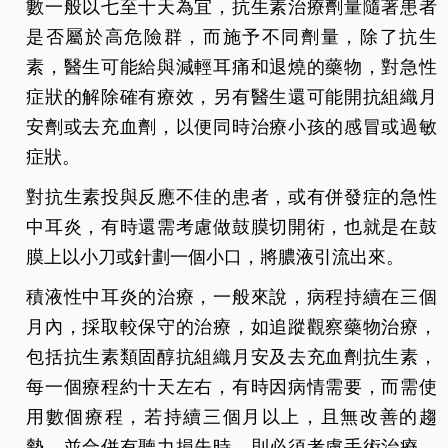
數一般以七至十天為宜，抗生素治療劑量隨著患者
是否屬於高危險群，而施予不同劑量，除了抗生
素，醫生可能給與減輕耳痛和退燒的藥物，對急性
症狀的解除確有療效，另有醫生還可能開抗組織月
安劑或去充血劑，以便同時治療小孩的感冒或過敏
症狀。
對抗生素投與反應不佳的患者，或有併發症的急性
中耳炎，有時還需考慮做鼓膜切開術，也就是在鼓
膜上以小刀或針劃一個小口，將膿液引流出來。
積液性中耳炎的治療，一般來說，病程持續在三個
月內，採取較保守的治療，如追蹤觀察藥物治療，
包括抗生素類固醇抗組織月安及去充血劑抗生素，
每一個療程約十天左右，有時因病情需要，而需使
用數個療程，若持續三個月以上，且無改善的趨
勢，並合併有聽力損失時，則必須考慮手術治療，