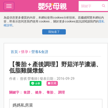
Toggle
navigation
為提供您更多優質的內容，本網站使用cookies分析技術。若繼續閱覽本網站內
容，即表示您同意我們使用 cookies， 關於更多cookies資訊請閱讀我們的
隱私
權說明
。
我知道了
首頁
懷孕
營養&食譜
【養胎＋產後調理】野菇洋芋濃湯、
低脂雞腿燉飯
作者： 曾祺 營養師 | 發表日期：2016-09-29
收藏
關鍵字：
食譜
、
健身
、
養胎
、
調理
媽媽私房菜