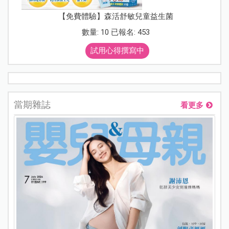
【免費體驗】森活舒敏兒童益生菌
數量: 10 已報名: 453
試用心得撰寫中
當期雜誌
看更多