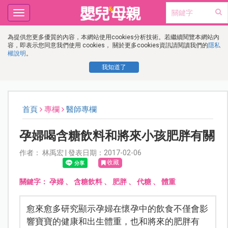
Toggle
navigation
為提供您更多優質的內容，本網站使用cookies分析技術。若繼續閱覽本網站內
容，即表示您同意我們使用 cookies， 關於更多cookies資訊請閱讀我們的
隱私
權說明
。
我知道了
首頁
專欄
醫師專欄
孕婦喝含糖飲料和將來小孩肥胖有關
作者： 林禹宏 | 發表日期：2017-02-06
收藏
關鍵字：
孕婦
、
含糖飲料
、
肥胖
、
代糖
、
體重
愈來愈多研究顯示孕婦在懷孕中的飲食不僅會影
響寶寶的健康和出生體重，也和將來的肥胖有