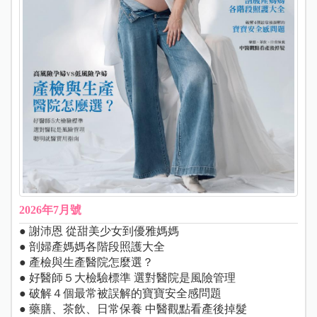
2026年7月號
● 謝沛恩 從甜美少女到優雅媽媽
● 剖婦產媽媽各階段照護大全
● 產檢與生產醫院怎麼選？
● 好醫師５大檢驗標準 選對醫院是風險管理
● 破解４個最常被誤解的寶寶安全感問題
● 藥膳、茶飲、日常保養 中醫觀點看產後掉髮