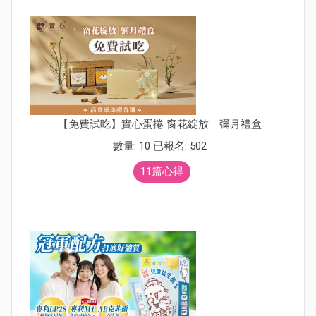
【免費試吃】實心蛋捲 窗花綻放｜彌月禮盒
數量: 10 已報名: 502
11篇心得