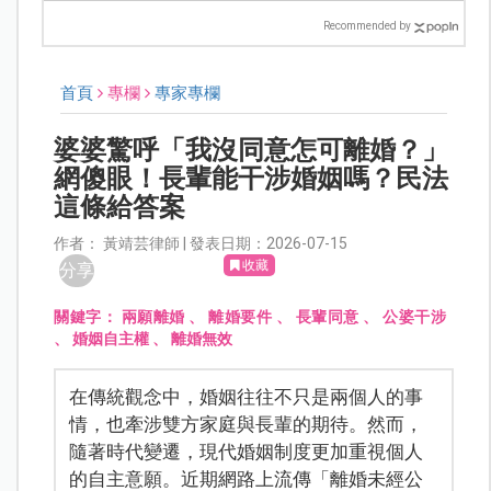
Recommended by
首頁
專欄
專家專欄
婆婆驚呼「我沒同意怎可離婚？」
網傻眼！長輩能干涉婚姻嗎？民法
這條給答案
作者： 黃靖芸律師 | 發表日期：2026-07-15
收藏
分享
關鍵字：
兩願離婚
、
離婚要件
、
長輩同意
、
公婆干涉
、
婚姻自主權
、
離婚無效
在傳統觀念中，婚姻往往不只是兩個人的事
情，也牽涉雙方家庭與長輩的期待。然而，
隨著時代變遷，現代婚姻制度更加重視個人
的自主意願。近期網路上流傳「離婚未經公