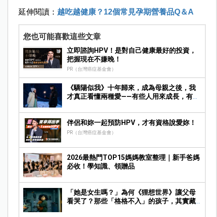
延伸閱讀：
越吃越健康？12個常見孕期營養品Q＆A
您也可能喜歡這些文章
立即諮詢HPV！是對自己健康最好的投資，
把握現在不嫌晚！
PR（台灣癌症基金會）
《驕陽似我》十年歸來，成為母親之後，我
才真正看懂兩種愛——有些人用來成長，有些
人陪你走完人生
伴侶和妳一起預防HPV，才有資格說愛妳！
PR（台灣癌症基金會）
2026最熱門TOP15媽媽教室整理｜新手爸媽
必收！學知識、領贈品
「她是女生嗎？」為何《狸想世界》讓父母
看哭了？那些「格格不入」的孩子，其實藏
著最美麗的靈魂。