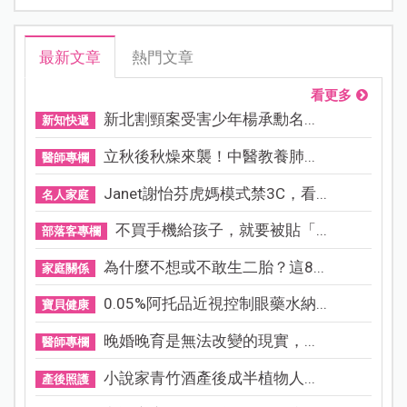
最新文章
熱門文章
看更多
新北割頸案受害少年楊承勳名...
新知快遞
立秋後秋燥來襲！中醫教養肺...
醫師專欄
Janet謝怡芬虎媽模式禁3C，看...
名人家庭
不買手機給孩子，就要被貼「...
部落客專欄
為什麼不想或不敢生二胎？這8...
家庭關係
0.05%阿托品近視控制眼藥水納...
寶貝健康
晚婚晚育是無法改變的現實，...
醫師專欄
小說家青竹酒產後成半植物人...
產後照護