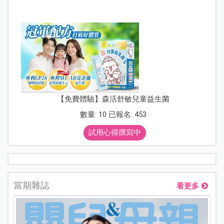
【免費體驗】森活舒敏兒童益生菌
數量: 10 已報名: 453
試用心得撰寫中
當期雜誌
看更多