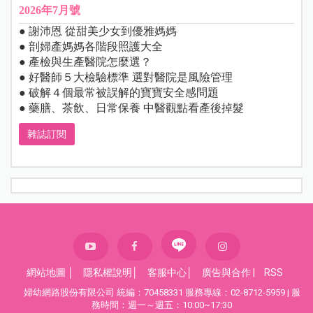
2026年7月號
● 謝沛恩 從甜美少女到優雅媽媽
● 剖婦產媽媽各階段照護大全
● 產檢與生產醫院怎麼選？
● 好醫師５大檢驗標準 選對醫院是風險管理
● 破解４個最常被誤解的寶寶安全感問題
● 藥膳、茶飲、日常保養 中醫觀點看產後掉髮
雜誌訂閱
網站地圖
│
隱私權說明
│
客服中心
│
廣告與合作
|
RSS
婦幼網路股份有限公司 統編：70458331 服務專線：02-8712-5959 | 服
務時間：週一～週五：10:00~17:30