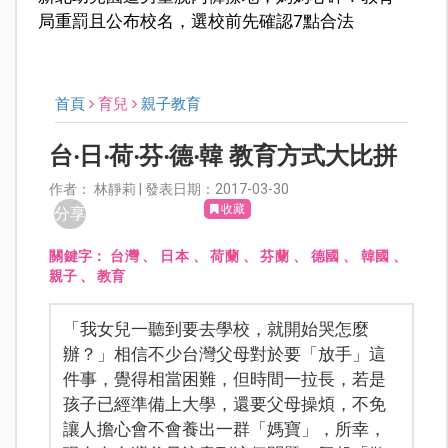
局重罰且公布校名，選校前先確認7點合法
首頁
育兒
親子教育
台‧日‧荷‧芬‧德‧韓 教育方式大比拼
作者： 林靜莉 | 發表日期：2017-03-30
收藏
分享
關鍵字：
台灣
、
日本
、
荷蘭
、
芬蘭
、
德國
、
韓國
、
親子
、
教育
「我女兒一聽到要去學校，就開始哭怎麼
辦？」相信不少台灣父母對於要「放手」這
件事，覺得相當困難，但時間一拉長，若是
孩子已經準備上大學，還要父母操煩，不免
讓人擔心會不會養出一群「媽寶」，所幸，