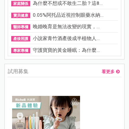
為什麼不想或不敢生二胎？這8...
家庭關係
0.05%阿托品近視控制眼藥水納...
寶貝健康
晚婚晚育是無法改變的現實，...
醫師專欄
小說家青竹酒產後成半植物人...
產後照護
守護寶寶的黃金睡眠：為什麼...
專家專欄
試用募集
看更多