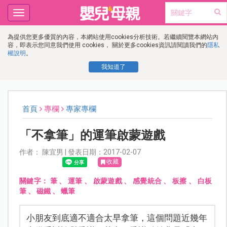
Toggle
navigation
為提供您更多優質的內容，本網站使用cookies分析技術。若繼續閱覽本網站內
容，即表示您同意我們使用 cookies， 關於更多cookies資訊請閱讀我們的
隱私
權說明
。
我知道了
首頁
專欄
專家專欄
「不拿筆」的運筆啟蒙遊戲
作者： 陳宜男 | 發表日期：2017-02-07
收藏
關鍵字：
筆
、
運筆
、
啟蒙遊戲
、
感覺統合
、
板擦
、
白板
筆
、
磁鐵
、
蠟筆
小朋友到底適不適合太早拿筆，這個問題近幾年