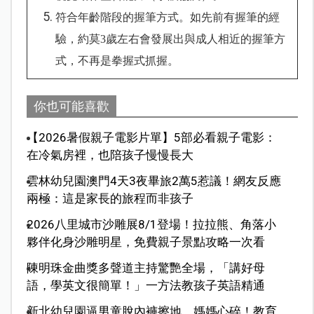
符合年齡階段的握筆方式。如先前有握筆的經
驗，約莫3歲左右會發展出與成人相近的握筆方
式，不再是拳握式抓握。
你也可能喜歡
【2026暑假親子電影片單】5部必看親子電影：
在冷氣房裡，也陪孩子慢慢長大
雲林幼兒園澳門4天3夜畢旅2萬5惹議！網友反應
兩極：這是家長的旅程而非孩子
2026八里城市沙雕展8/1登場！拉拉熊、角落小
夥伴化身沙雕明星，免費親子景點攻略一次看
陳明珠金曲獎多聲道主持驚艷全場，「講好母
語，學英文很簡單！」一方法教孩子英語精通
新北幼兒園逼男童脫內褲擦地，媽媽心碎！教育