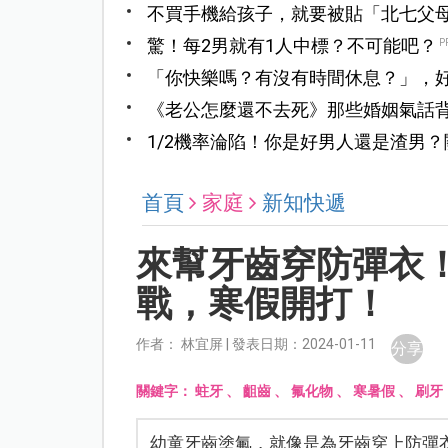
不買手機給孩子，就要被貼「北七父
聊？
驚！每2男就有1人中標？不可能吧？
P
「你快樂嗎？有沒有時間休息？」，
《老公怎麼還不去死》那些婚姻氣話
誰」，而是「我們怎麼並肩走下去」
1/2機率淪陷！你是好男人還是渣男
首頁
家庭
新知快遞
來幫牙齒穿防彈衣
戰，寒假開打！
作者： 林宜屏 | 發表日期：2024-01-11
分享
關鍵字：
蛀牙
、
齟齒
、
氟化物
、
寒暑假
、
刷牙
幼童牙齒塗氟，就像是為牙齒穿上防彈