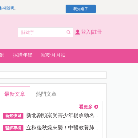
私權說明
。
我知道了
登入|註冊
師
採購年鑑
寵粉月月抽
最新文章
熱門文章
看更多
新北割頸案受害少年楊承勳名...
新知快遞
立秋後秋燥來襲！中醫教養肺...
醫師專欄