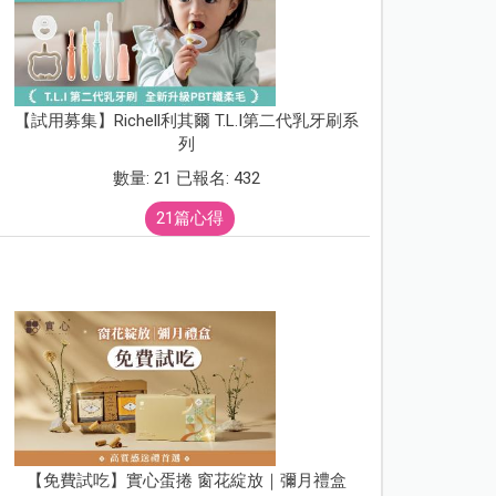
【試用募集】Richell利其爾 T.L.I第二代乳牙刷系
列
數量: 21 已報名: 432
21篇心得
【免費試吃】實心蛋捲 窗花綻放｜彌月禮盒