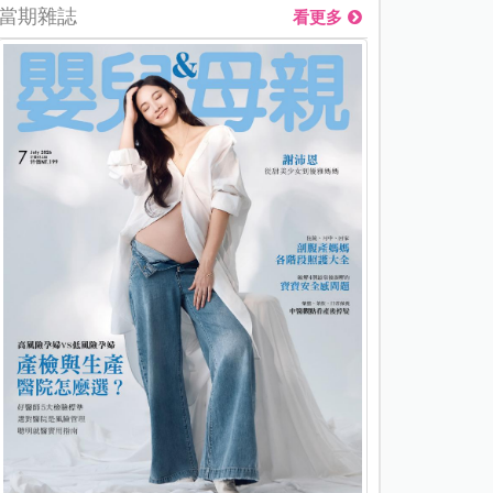
當期雜誌
看更多