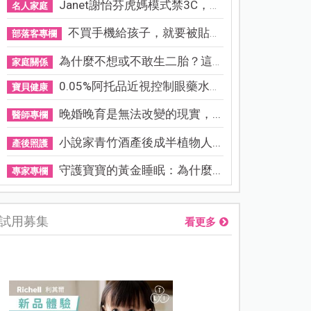
Janet謝怡芬虎媽模式禁3C，看...
名人家庭
不買手機給孩子，就要被貼「...
部落客專欄
為什麼不想或不敢生二胎？這8...
家庭關係
0.05%阿托品近視控制眼藥水納...
寶貝健康
晚婚晚育是無法改變的現實，...
醫師專欄
小說家青竹酒產後成半植物人...
產後照護
守護寶寶的黃金睡眠：為什麼...
專家專欄
試用募集
看更多