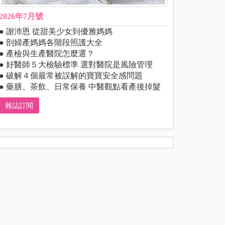
2026年7月號
● 謝沛恩 從甜美少女到優雅媽媽
● 剖婦產媽媽各階段照護大全
● 產檢與生產醫院怎麼選？
● 好醫師５大檢驗標準 選對醫院是風險管理
● 破解４個最常被誤解的寶寶安全感問題
● 藥膳、茶飲、日常保養 中醫觀點看產後掉髮
雜誌訂閱