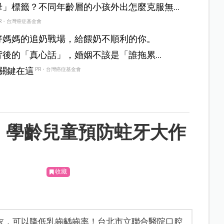
母」標籤？不同年齡層的小孩外出怎麼克服無
R・台灣癌症基金會
好媽媽的追奶戰場，給餵奶不順利的你。
背後的「真心話」，婚姻不該是「誰拖累
。
？關鍵在這
PR・台灣癌症基金會
！學齡兒童預防蛀牙大作
收藏
衣，可以降低乳齒齲齒率！台北市立聯合醫院口腔