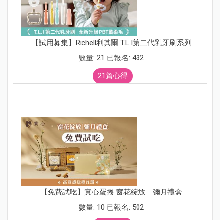
【試用募集】Richell利其爾 T.L.I第二代乳牙刷系列
數量: 21 已報名: 432
21篇心得
【免費試吃】實心蛋捲 窗花綻放｜彌月禮盒
數量: 10 已報名: 502