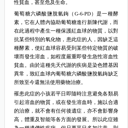
性貧血，甚至危及生命。
葡萄糖六磷酸鹽脫氫鋂（G-6-PD）是一種酵
素，它在人體內協助葡萄糖進行新陳代謝，而
在此過程中產生一種保護紅血球的物質，以對
抗某些特別的氧化物，患此症的人，因缺乏這
種酵素，使紅血球容易受到某些特定物質的破
壞而發生溶血，如程度嚴重即發生急性溶血性
貧血。由於這種先天代謝的疾病是染色體基因
異常，致紅血球內葡萄糖六磷酸鹽脫氫鋂缺乏
所致至今還無法使用藥物治療。
罹患此症的小孩若平日即隨時注意避免各類易
引起溶血的物質，或在發生溶血時，施以合適
的治療，就不會有任何後遺症，亦不會影響身
高，體重及智能等各方面的發展。所以此症雖
為一種遺傳性疾病，但只要平日多加注意，則