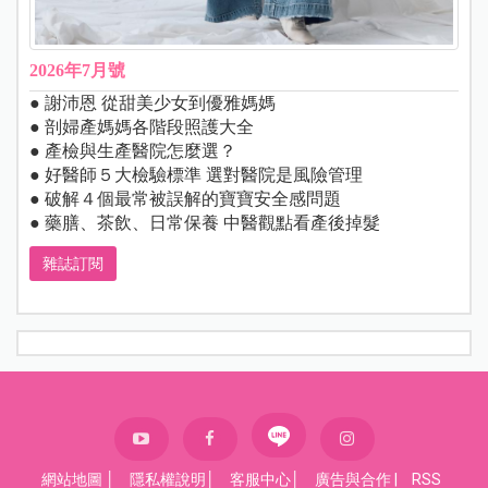
2026年7月號
● 謝沛恩 從甜美少女到優雅媽媽
● 剖婦產媽媽各階段照護大全
● 產檢與生產醫院怎麼選？
● 好醫師５大檢驗標準 選對醫院是風險管理
● 破解４個最常被誤解的寶寶安全感問題
● 藥膳、茶飲、日常保養 中醫觀點看產後掉髮
雜誌訂閱
網站地圖
│
隱私權說明
│
客服中心
│
廣告與合作
|
RSS