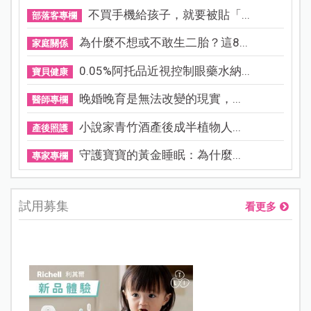
不買手機給孩子，就要被貼「...
部落客專欄
為什麼不想或不敢生二胎？這8...
家庭關係
0.05%阿托品近視控制眼藥水納...
寶貝健康
晚婚晚育是無法改變的現實，...
醫師專欄
小說家青竹酒產後成半植物人...
產後照護
守護寶寶的黃金睡眠：為什麼...
專家專欄
試用募集
看更多