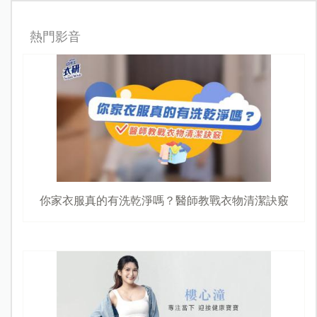
熱門影音
你家衣服真的有洗乾淨嗎？醫師教戰衣物清潔訣竅