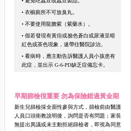
• 避免吃蠶豆或蠶豆製品。
• 衣櫥廁所不可放臭丸。
• 不要使用龍膽紫（紫藥水）。
• 假若發現有黃疸或臉色蒼白或尿液呈暗
紅色或茶色現象，速帶往醫院診治。
• 看病時，應主動告訴醫護人員小孩患有
此症，並出示 G-6-PD缺乏症備忘卡。
早期篩檢很重要 勿為保險錯過黃金期
新生兒篩檢採全面性參與方式，篩檢前由醫護
人員口頭衛教說明後，詢問是否有問題；家長
無提出異議或未主動拒絕篩檢者，即視為同意