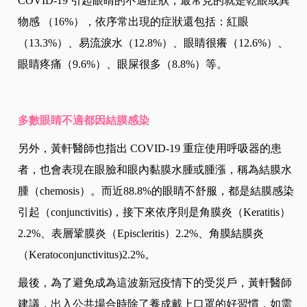
COVID-19 引起眼睛的不適症狀，最常見的就是乾眼或異
物感 （16%），依序常出現的症狀還包括：紅眼
（13.3%）、易流淚水（12.8%）、眼睛很癢（12.6%）
、
眼睛疼痛
（
9.6%）、眼屎很多（8.8%）等。
多數眼睛不適都因結膜感染
另外，黃軒醫師也指出 COVID-19 重症使用呼吸器的患
者，也會表現在眼臉和眼內黏膜水腫或腫漲，稱為結膜水
腫（chemosis）。而近88.8%的眼睛不舒服，都是結膜感染
引起（conjunctivitis)，接下來依序則是角膜炎（Keratitis）
2.2%、表層鞏膜炎（Episcleritis）2.2%、角膜結膜炎
（Keratoconjunctivitus)2.2%。
最後，為了避免成為這波新冠疫情下的受災戶，黃軒醫師
建議，出入公共場合時除了養成戴上口罩的好習慣，如需