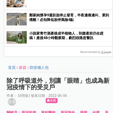
鄭家純懷孕9週胚胎停止發育，半夜邊痛邊叫、累到
痛醒！必知降低胎停風險4點
小說家青竹酒產後成半植物人，剖腹產前仍在趕
稿！產後48小時觀察期，劇烈頭痛是警訊
Recommended by
首頁
家庭
防疫懶人包
除了呼吸道外，別讓「眼睛」也成為新
冠疫情下的受災戶
作者： 邱明瑜 | 發表日期：2022-06-06
收藏
分享
關鍵字：
新冠疫情
、
黃軒醫師
、
新冠肺炎
、
眼睛
、
結膜
、
高