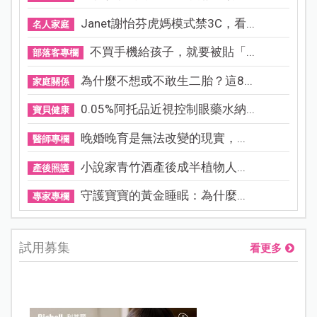
Janet謝怡芬虎媽模式禁3C，看...
名人家庭
不買手機給孩子，就要被貼「...
部落客專欄
為什麼不想或不敢生二胎？這8...
家庭關係
0.05%阿托品近視控制眼藥水納...
寶貝健康
晚婚晚育是無法改變的現實，...
醫師專欄
小說家青竹酒產後成半植物人...
產後照護
守護寶寶的黃金睡眠：為什麼...
專家專欄
試用募集
看更多