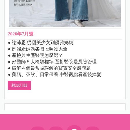
2026年7月號
● 謝沛恩 從甜美少女到優雅媽媽
● 剖婦產媽媽各階段照護大全
● 產檢與生產醫院怎麼選？
● 好醫師５大檢驗標準 選對醫院是風險管理
● 破解４個最常被誤解的寶寶安全感問題
● 藥膳、茶飲、日常保養 中醫觀點看產後掉髮
雜誌訂閱