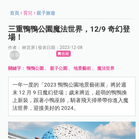
首頁
育兒
親子旅遊
三重鴨鴨公園魔法世界，12/9 奇幻登
場！
作者： 林宜屏 | 發表日期：2023-12-08
收藏
分享
關鍵字：
鴨鴨公園
、
親子公園
、
地景藝術
、
魔法世界
一年一度的「2023 鴨鴨公園地景藝術展」將於週
末 12 月 9 日魔幻登場；歲末將近，超萌的鴨鴨換
上新裝，跟著小鴨巫師，騎著飛天掃帚帶你進入魔
法世界，迎接美好的 2024。