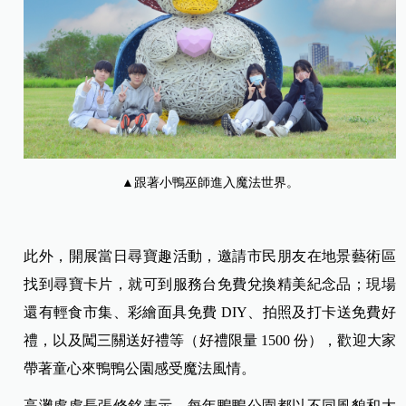
▲跟著小鴨巫師進入魔法世界。
此外，開展當日尋寶趣活動，邀請市民朋友在地景藝術區
找到尋寶卡片，就可到服務台免費兌換精美紀念品；現場
還有輕食市集、彩繪面具免費 DIY、拍照及打卡送免費好
禮，以及闖三關送好禮等（好禮限量 1500 份），歡迎大家
帶著童心來鴨鴨公園感受魔法風情。
高灘處處長張修銘表示，每年鴨鴨公園都以不同風貌和大