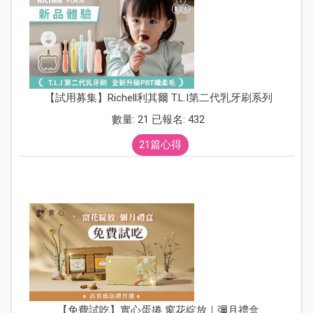
【試用募集】Richell利其爾 T.L.I第二代乳牙刷系列
數量: 21 已報名: 432
21篇心得
【免費試吃】實心蛋捲 窗花綻放｜彌月禮盒