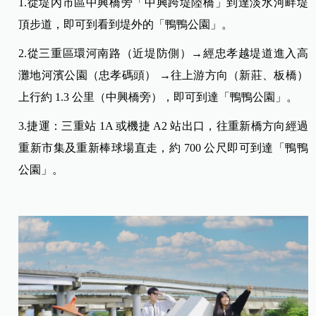
1.從堤內市區中興橋旁「中興跨堤陸橋」到達淡水河畔堤
頂步道，即可到看到堤外的「鴨鴨公園」。
2.從三重區環河南路（近堤防側）→經忠孝越堤道進入高
灘地河濱公園（忠孝碼頭） →往上游方向（新莊、板橋）
上行約 1.3 公里（中興橋旁），即可到達「鴨鴨公園」。
3.捷運：三重站 1A 或機捷 A2 站出口，往重新橋方向經過
重新市集及重新棒球場直走，約 700 公尺即可到達「鴨鴨
公園」。