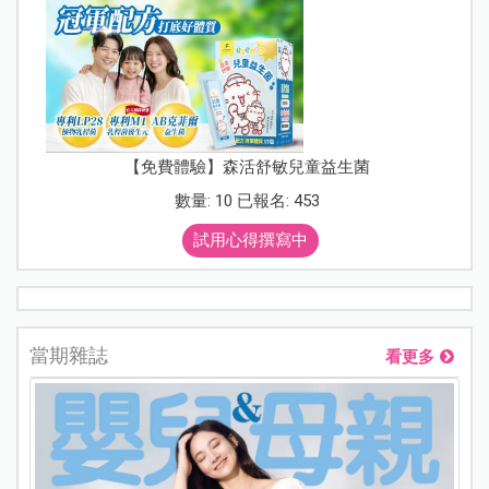
【免費體驗】森活舒敏兒童益生菌
數量: 10 已報名: 453
試用心得撰寫中
當期雜誌
看更多