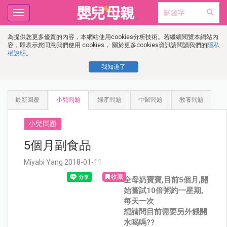
Toggle
navigation
為提供您更多優質的內容，本網站使用cookies分析技術。若繼續閱覽本網站內
容，即表示您同意我們使用 cookies， 關於更多cookies資訊請閱讀我們的
隱私
權說明
。
我知道了
最新回覆
小兒問題
婦產問題
中醫問題
教養問題
小兒問題
5個月副食品
Miyabi Yang 2018-01-11
收藏
全母奶寶寶,目前5個月,開
始嘗試10倍粥約一星期,
每天一次
想請問目前需要另外餵開
水喝嗎??