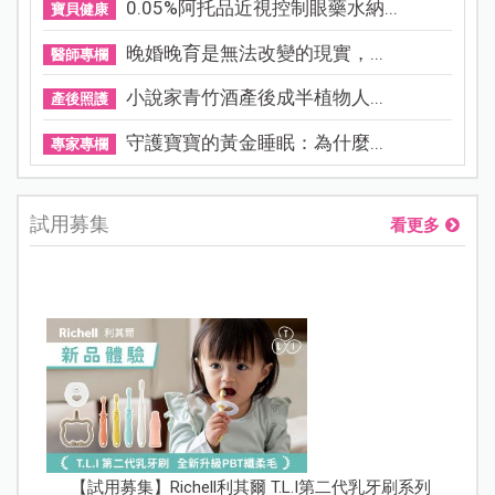
0.05%阿托品近視控制眼藥水納...
寶貝健康
晚婚晚育是無法改變的現實，...
醫師專欄
小說家青竹酒產後成半植物人...
產後照護
守護寶寶的黃金睡眠：為什麼...
專家專欄
試用募集
看更多
【試用募集】Richell利其爾 T.L.I第二代乳牙刷系列