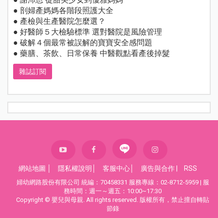
● 剖婦產媽媽各階段照護大全
● 產檢與生產醫院怎麼選？
● 好醫師５大檢驗標準 選對醫院是風險管理
● 破解４個最常被誤解的寶寶安全感問題
● 藥膳、茶飲、日常保養 中醫觀點看產後掉髮
雜誌訂閱
網站地圖
│
隱私權說明
│
客服中心
│
廣告與合作
|
RSS
婦幼網路股份有限公司 統編：70458331 服務專線：02-8712-5959 | 服
務時間：週一～週五：10:00~17:30
Copyright © 嬰兒與母親. All rights reserved. 版權所有，禁止擅自轉貼
節錄