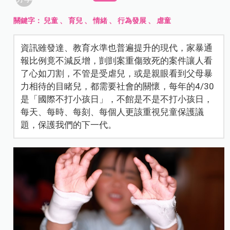
關鍵字：
兒童
、
育兒
、
情緒
、
行為發展
、
虐童
資訊雖發達、教育水準也普遍提升的現代，家暴通
報比例竟不減反增，剴剴案重傷致死的案件讓人看
了心如刀割，不管是受虐兒，或是親眼看到父母暴
力相待的目睹兒，都需要社會的關懷，每年的4/30
是「國際不打小孩日」，不館是不是不打小孩日，
每天、每時、每刻、每個人更該重視兒童保護議
題，保護我們的下一代。