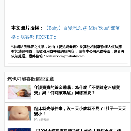
本文圖片授權：
【
Baby】百變恩恩 @ Miss You的部落
格 :: 痞客邦 PIXNET ::
*本網站所發表之文章，均由《嬰兒與母親》及其他相關著作權人依法擁
有其法律權益，若欲引用或轉載網站內容， 請與本公司來信接洽，違者將
依法處理。聯絡信箱：
webservice@mababy.com
您也可能喜歡這些文章
守護寶寶的黃金睡眠：為什麼「不要隨意叫醒寶
寶」與「何時該喚醒」同樣重要？
起床就先做件事，沒三天小腹就不見了! 肚子一天天
變小！
PR（新素簡）
【2026大稻埕夏日節攻略】蜘蛛人降臨台北！煙