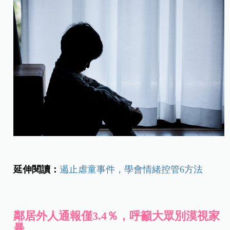
延伸閱讀：
遏止虐童事件，學會情緒控管6方法
鄰居外人通報僅3.4％，呼籲大眾別漠視家
暴