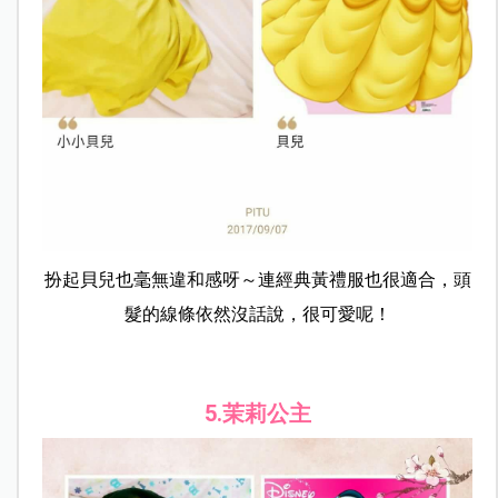
扮起貝兒也毫無違和感呀～連經典黃禮服也很適合，頭
髮的線條依然沒話說，很可愛呢！
5.茉莉公主