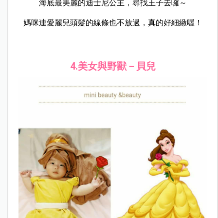
海底最美麗的迪士尼公主，尋找王子去囉～
媽咪連愛麗兒頭髮的線條也不放過，真的好細緻喔！
4.美女與野獸－貝兒