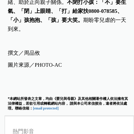
緒、助於正向親子關係。
不閉打小孩：「不」要生
氣、「閉」上眼睛、「打」給家扶0800-078585
、
「小」孩抱抱、「孩」要大笑。
期盼零兒虐的一天
到來。
撰文／周品攸
圖片來源／PHOTO-AC
*本網站所發表之文章，均由《嬰兒與母親》及其他相關著作權人依法擁有其
法律權益，若欲引用或轉載網站內容， 請與本公司來信接洽，違者將依法處
理。聯絡信箱：
[email protected]
熱門影音