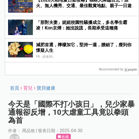
火、無人機秀、交通、最佳觀賞地點、親子一日遊
玩法一次收藏
「那對夫妻」妮妮校園性騷擾成立，多名學生霸
凌！Kim京燁：她沒說謊，長期承受這種痛
減肥首選，檸檬加它，堅持一週，腰細了，瘦到你
懷疑人生
PR（新素簡）
Recommended by
首頁
育兒
寶貝健康
今天是「國際不打小孩日」，兒少家暴
通報卻反增，10大虐童工具竟以拳頭
為首
作者： 周品攸 | 發表日期：2025-04-30
收藏
分享