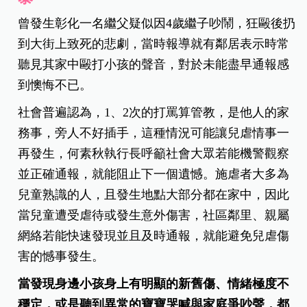
曾發生彰化一名繼父疑似因4歲繼子吵鬧，狂毆後扔
到大街上致死的悲劇，當時報導就有鄰居表示時常
聽見其家中毆打小孩的聲音，對於未能盡早通報感
到懊悔不已。
社會普遍認為，1、2次的打罵算管教，是他人的家
務事，旁人不好插手，這種情況可能讓兒虐情事一
再發生，何素秋執行長呼籲社會大眾若能機警觀察
並正確通報，就能阻止下一個遺憾。施虐者大多為
兒童熟識的人，且發生地點大部分都在家中，因此
當兒童遭受虐待或發生意外傷害，社區鄰里、親屬
網絡若能快速發現並且及時通報，就能避免兒虐傷
害的憾事發生。
當發現身邊小孩身上有明顯的新舊傷、情緒極度不
穩定，或是聽到異常的寶寶哭喊與家庭爭吵聲，都