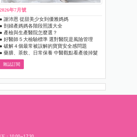
2026年7月號
● 謝沛恩 從甜美少女到優雅媽媽
● 剖婦產媽媽各階段照護大全
● 產檢與生產醫院怎麼選？
● 好醫師５大檢驗標準 選對醫院是風險管理
● 破解４個最常被誤解的寶寶安全感問題
● 藥膳、茶飲、日常保養 中醫觀點看產後掉髮
雜誌訂閱
：10:00~17:30