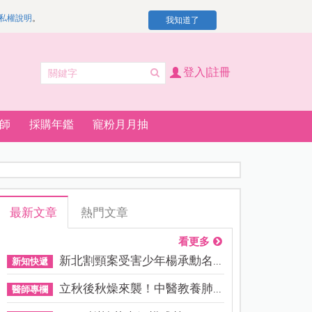
私權說明
。
我知道了
登入|註冊
師
採購年鑑
寵粉月月抽
最新文章
熱門文章
看更多
新北割頸案受害少年楊承勳名...
新知快遞
立秋後秋燥來襲！中醫教養肺...
醫師專欄