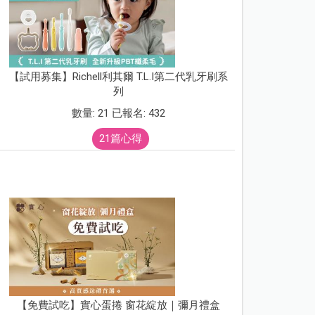
【試用募集】Richell利其爾 T.L.I第二代乳牙刷系
列
數量: 21 已報名: 432
21篇心得
【免費試吃】實心蛋捲 窗花綻放｜彌月禮盒