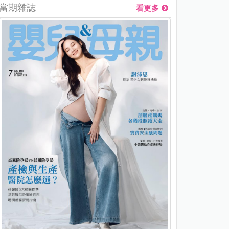
當期雜誌
看更多