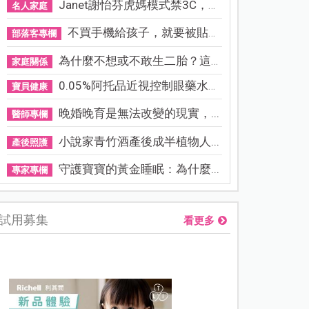
Janet謝怡芬虎媽模式禁3C，看...
名人家庭
不買手機給孩子，就要被貼「...
部落客專欄
為什麼不想或不敢生二胎？這8...
家庭關係
0.05%阿托品近視控制眼藥水納...
寶貝健康
晚婚晚育是無法改變的現實，...
醫師專欄
小說家青竹酒產後成半植物人...
產後照護
守護寶寶的黃金睡眠：為什麼...
專家專欄
試用募集
看更多