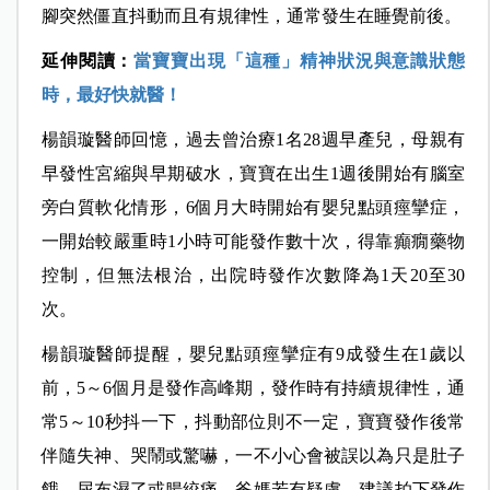
腳突然僵直抖動而且有規律性，通常發生在睡覺前後。
延伸閱讀：
當寶寶出現「這種」精神狀況與意識狀態
時，最好快就醫！
楊韻璇醫師回憶，過去曾治療1名28週早產兒，母親有
早發性宮縮與早期破水，寶寶在出生1週後開始有腦室
旁白質軟化情形，6個月大時開始有嬰兒點頭痙攣症，
一開始較嚴重時1小時可能發作數十次，得靠癲癇藥物
控制，但無法根治，出院時發作次數降為1天20至30
次。
楊韻璇醫師提醒，嬰兒點頭痙攣症有9成發生在1歲以
前，5～6個月是發作高峰期，發作時有持續規律性，通
常5～10秒抖一下，抖動部位則不一定，寶寶發作後常
伴隨失神、哭鬧或驚嚇，一不小心會被誤以為只是肚子
餓、尿布濕了或腸絞痛，爸媽若有疑慮，建議拍下發作