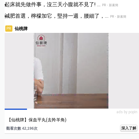
起床就先做件事，沒三天小腹就不見了! ...
PR・新素簡
減肥首選，檸檬加它，堅持一週，腰細了，...
PR・新素簡
仙桃牌
PR
ads by popIn
【仙桃牌】保血平丸(去羚羊角)
深入了解
觀看次數 42,196次