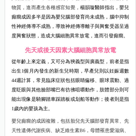
物質，進而產生各種感官知覺，
楊韻璇醫師指出，嬰兒
癲癇成因多半是因為嬰兒腦部發育尚未成熟，腦中抑制
性神經傳導不成熟，導致神經傳導離子與興奮受器呈過
度興奮狀態，造成大腦細胞異常放電，進而引發癲癇。
先天或後天因素大腦細胞異常放電
從年齡上來定義，又可分為狹義型與廣義型，前者是指
出生1個月內發生的新生兒時期，早產兒則以妊娠週數
44週計算，常見臨床症狀包括眼睛偏移、眼球震動、過
度眨眼與其他臉部嘴巴有彷彿咀嚼動作，肢體部分則可
能出現像是騎腳踏車踩踏板或划船等動作；後者則是指
1歲內的嬰孩為主。
嬰兒癲癇的成因複雜，包括胎兒先天腦部發育異常、先
天性遺傳代謝疾病、缺乏維生素B6，母體罹患愛滋病、