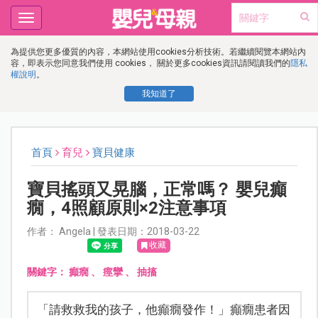
Toggle
navigation
為提供您更多優質的內容，本網站使用cookies分析技術。若繼續閱覽本網站內
容，即表示您同意我們使用 cookies， 關於更多cookies資訊請閱讀我們的
隱私
權說明
。
我知道了
首頁
育兒
寶貝健康
寶貝搖頭又晃腦，正常嗎？ 嬰兒癲
癇，4照顧原則×2注意事項
作者： Angela | 發表日期：2018-03-22
收藏
關鍵字：
癲癇
、
痙攣
、
抽搐
「請救救我的孩子，他癲癇發作！」癲癇患者因