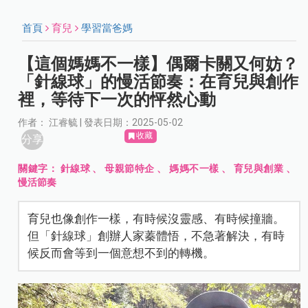
首頁
育兒
學習當爸媽
【這個媽媽不一樣】偶爾卡關又何妨？
「針線球」的慢活節奏：在育兒與創作
裡，等待下一次的怦然心動
作者： 江睿毓 | 發表日期：2025-05-02
收藏
分享
關鍵字：
針線球
、
母親節特企
、
媽媽不一樣
、
育兒與創業
、
慢活節奏
育兒也像創作一樣，有時候沒靈感、有時候撞牆。
但「針線球」創辦人家蓁體悟，不急著解決，有時
候反而會等到一個意想不到的轉機。