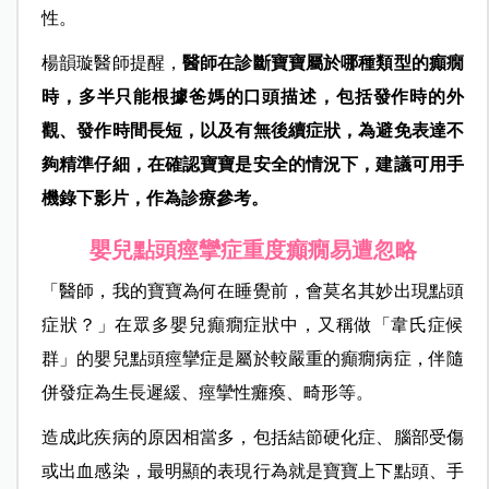
性。
楊韻璇醫師提醒，
醫師在診斷寶寶屬於哪種類型的癲癇
時，多半只能根據爸媽的口頭描述，包括發作時的外
觀、發作時間長短，以及有無後續症狀，為避免表達不
夠精準仔細，在確認寶寶是安全的情況下，建議可用手
機錄下影片，作為診療參考。
嬰兒點頭痙攣症重度癲癇易遭忽略
「醫師，我的寶寶為何在睡覺前，會莫名其妙出現點頭
症狀？」在眾多嬰兒癲癇症狀中，又稱做「韋氏症候
群」的嬰兒點頭痙攣症是屬於較嚴重的癲癇病症，伴隨
併發症為生長遲緩、痙攣性癱瘓、畸形等。
造成此疾病的原因相當多，包括結節硬化症、腦部受傷
或出血感染，最明顯的表現行為就是寶寶上下點頭、手