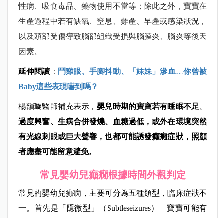
性病、吸食毒品、藥物使用不當等；除此之外，寶寶在
生產過程中若有缺氧、窒息、難產、早產或感染狀況，
以及頭部受傷導致腦部組織受損與腦膜炎、腦炎等後天
因素。
延伸閱讀：
鬥雞眼、手腳抖動、「妹妹」滲血…你曾被
Baby這些表現嚇到嗎？
楊韻璇醫師補充表示，
嬰兒時期的寶寶若有睡眠不足、
過度興奮、生病合併發燒、血糖過低，或外在環境突然
有光線刺眼或巨大聲響，也都可能誘發癲癇症狀，照顧
者應盡可能留意避免。
常見嬰幼兒癲癇根據時間外觀判定
常見的嬰幼兒癲癇，主要可分為五種類型，臨床症狀不
一。首先是「隱微型」（Subtleseizures），寶寶可能有