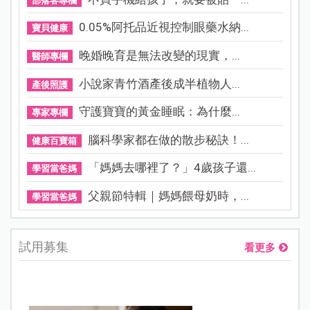
部落客專欄
0.05%阿托品近視控制眼藥水納...
寶貝健康
晚婚晚育是無法改變的現實，...
醫師專欄
小說家青竹酒產後成半植物人...
產後照護
守護寶寶的黃金睡眠：為什麼...
專家專欄
腦科學家都在做的散步秘訣！...
健康百寶箱
「媽媽去哪裡了？」4歲孩子還...
學習當爸媽
父親節特輯｜媽媽餵母奶時，...
學習當爸媽
試用募集
看更多