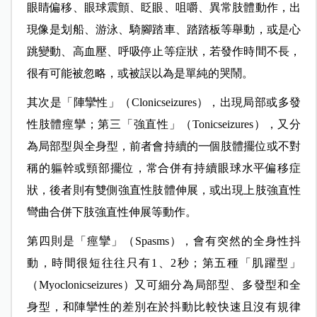
眼睛偏移、眼球震顫、眨眼、咀嚼、異常肢體動作，出
現像是划船、游泳、騎腳踏車、踏踏板等舉動，或是心
跳變動、高血壓、呼吸停止等症狀，若發作時間不長，
很有可能被忽略，或被誤以為是單純的哭鬧。
其次是「陣攣性」（Clonicseizures），出現局部或多發
性肢體痙攣；第三「強直性」（Tonicseizures），又分
為局部型與全身型，前者會持續的一個肢體擺位或不對
稱的軀幹或頸部擺位，常合併有持續眼球水平偏移症
狀，後者則有雙側強直性肢體伸展，或出現上肢強直性
彎曲合併下肢強直性伸展等動作。
第四則是「痙攣」（Spasms），會有突然的全身性抖
動，時間很短往往只有1、2秒；第五種「肌躍型」
（Myoclonicseizures）又可細分為局部型、多發型和全
身型，和陣攣性的差別在於抖動比較快速且沒有規律