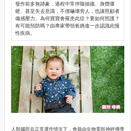
發作前多無跡象，過程中常伴隨抽搐、身體僵
硬、甚至失去意識，不僅嚇壞旁人，也讓照顧者
備感壓力。為何寶寶會罹患此症？要如何照護？
有可能預防嗎？由專家帶領爸媽進一步認識此慢
性疾病。
人類腦部在正常運作情況下，會藉由生物電和神經傳導