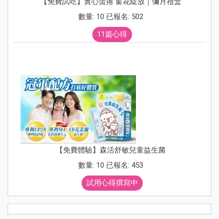
【免費試吃】實心蛋捲 窗花綻放｜彌月禮盒
數量: 10 已報名: 502
11篇心得
【免費體驗】森活舒敏兒童益生菌
數量: 10 已報名: 453
試用心得撰寫中