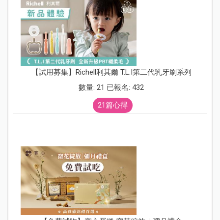
【試用募集】Richell利其爾 T.L.I第二代乳牙刷系列
數量: 21 已報名: 432
21篇心得