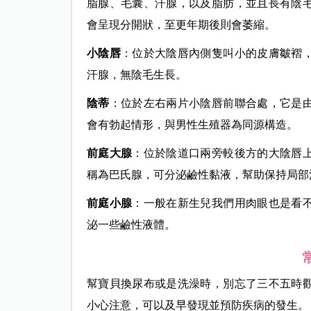
脂腺、毛囊、汗腺，以及脂肪，並且長有陰
會呈現分開狀，至更年期後則會萎縮。
小陰唇
：位於大陰唇內側隻叫小的皮膚皺褶
汗腺，無陰毛生長。
陰蒂
：位於左右兩片小陰唇前聯合處，它是
會有勃起情形，與男性生殖器為同源構造。
前庭大腺
：位於陰道口兩旁較後方的大陰唇
稱為巴氏腺，可分泌鹼性黏液，幫助保持局部
前庭小腺
：一般在新生兒我們用肉眼也是看
泌一些鹼性液體。
幫寶貝換尿布或是洗澡時，別忘了三不五時
小心注意，可以及早發現並預防疾病的發生。