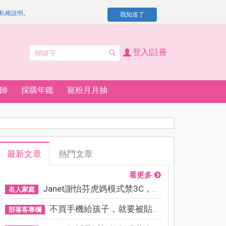
私權說明
。
我知道了
登入|註冊
師
採購年鑑
寵粉月月抽
最新文章
熱門文章
看更多
Janet謝怡芬虎媽模式禁3C，看...
名人家庭
不買手機給孩子，就要被貼「...
部落客專欄