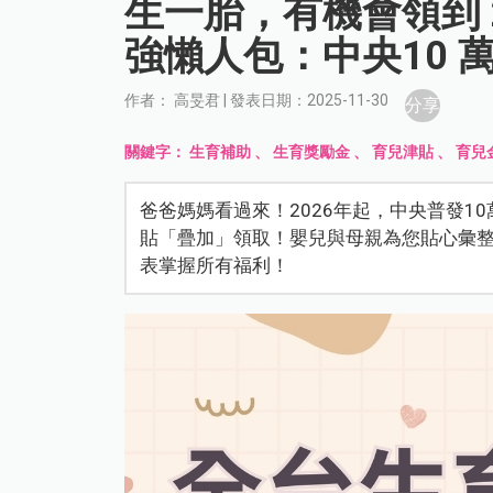
生一胎，有機會領到 2
強懶人包：中央10 
作者： 高旻君 | 發表日期：2025-11-30
分享
關鍵字：
生育補助
、
生育獎勵金
、
育兒津貼
、
育兒
爸爸媽媽看過來！2026年起，中央普發1
貼「疊加」領取！嬰兒與母親為您貼心彙整
表掌握所有福利！