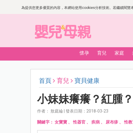
為提供您更多優質的內容，本網站使用cookies分析技術。若繼續閱覽本網
懷孕
育兒
家庭
首頁
育兒
寶貝健康
小妹妹癢癢？紅腫
作者： 敖庭綸 | 發表日期：2018-03-23
關鍵字：
女寶寶
、
性器官
、
疾病
、
尿布疹
、
性教