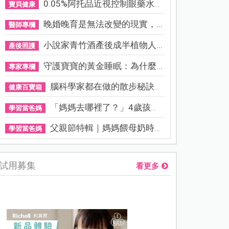
0.05%阿托品近視控制眼藥水納...
寶貝健康
晚婚晚育是無法改變的現實，...
醫師專欄
小說家青竹酒產後成半植物人...
產後照護
守護寶寶的黃金睡眠：為什麼...
專家專欄
腦科學家都在做的散步秘訣！...
健康百寶箱
「媽媽去哪裡了？」4歲孩子還...
學習當爸媽
父親節特輯｜媽媽餵母奶時，...
學習當爸媽
試用募集
看更多