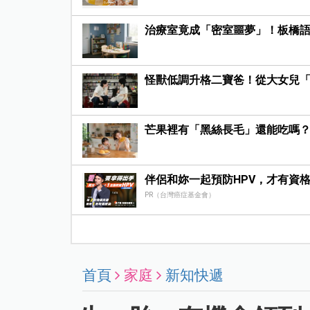
治療室竟成「密室噩夢」！板橋
怪獸低調升格二寶爸！從大女兒
芒果裡有「黑絲長毛」還能吃嗎
伴侶和妳一起預防HPV，才有資
PR（台灣癌症基金會）
首頁
家庭
新知快遞