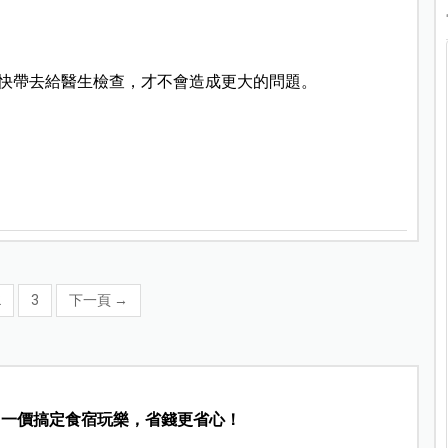
快帶去給醫生檢查，才不會造成更大的問題。
2
3
下一頁
→
，一價搞定食宿玩樂，省錢更省心！