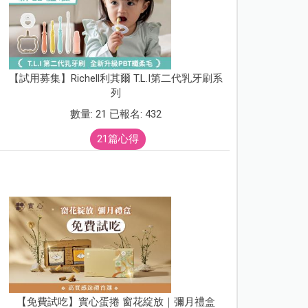
【試用募集】Richell利其爾 T.L.I第二代乳牙刷系
列
數量: 21 已報名: 432
21篇心得
【免費試吃】實心蛋捲 窗花綻放｜彌月禮盒