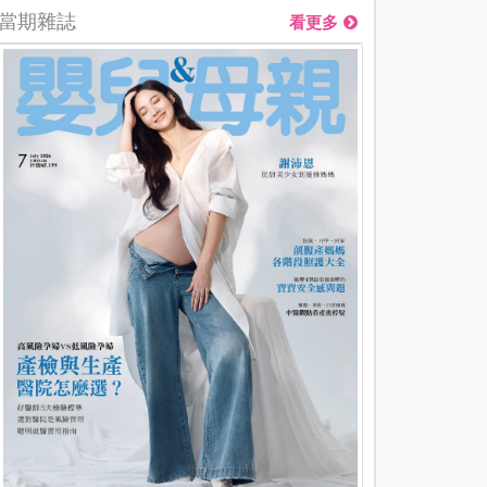
當期雜誌
看更多