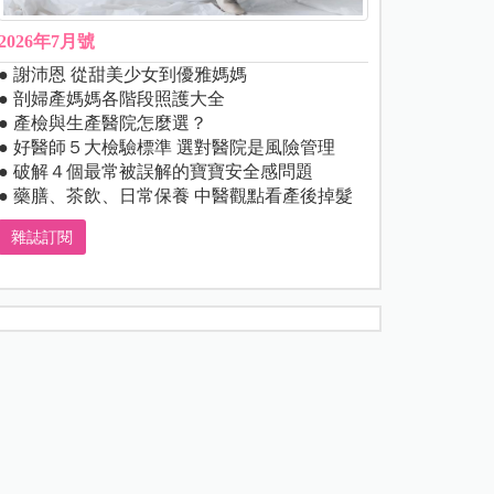
2026年7月號
● 謝沛恩 從甜美少女到優雅媽媽
● 剖婦產媽媽各階段照護大全
● 產檢與生產醫院怎麼選？
● 好醫師５大檢驗標準 選對醫院是風險管理
● 破解４個最常被誤解的寶寶安全感問題
● 藥膳、茶飲、日常保養 中醫觀點看產後掉髮
雜誌訂閱