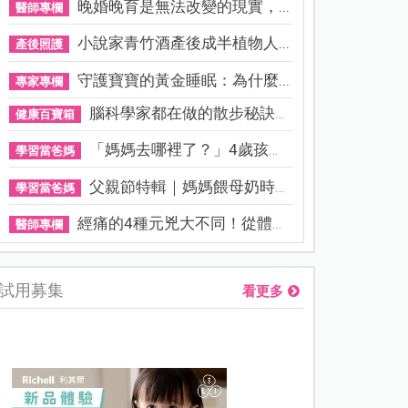
晚婚晚育是無法改變的現實，...
醫師專欄
小說家青竹酒產後成半植物人...
產後照護
守護寶寶的黃金睡眠：為什麼...
專家專欄
腦科學家都在做的散步秘訣！...
健康百寶箱
「媽媽去哪裡了？」4歲孩子還...
學習當爸媽
父親節特輯｜媽媽餵母奶時，...
學習當爸媽
經痛的4種元兇大不同！從體質...
醫師專欄
試用募集
看更多