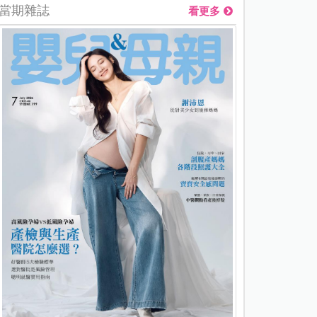
當期雜誌
看更多