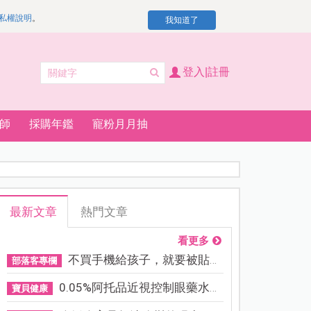
私權說明
。
我知道了
登入|註冊
師
採購年鑑
寵粉月月抽
最新文章
熱門文章
看更多
不買手機給孩子，就要被貼「...
部落客專欄
0.05%阿托品近視控制眼藥水納...
寶貝健康