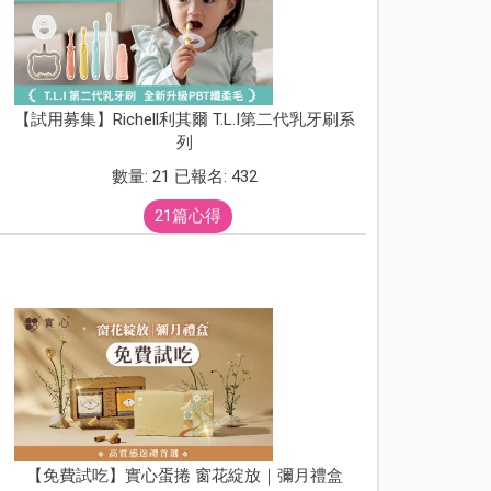
【試用募集】Richell利其爾 T.L.I第二代乳牙刷系
列
數量: 21 已報名: 432
21篇心得
【免費試吃】實心蛋捲 窗花綻放｜彌月禮盒