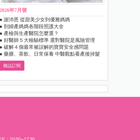
2026年7月號
● 謝沛恩 從甜美少女到優雅媽媽
● 剖婦產媽媽各階段照護大全
● 產檢與生產醫院怎麼選？
● 好醫師５大檢驗標準 選對醫院是風險管理
● 破解４個最常被誤解的寶寶安全感問題
● 藥膳、茶飲、日常保養 中醫觀點看產後掉髮
雜誌訂閱
：10:00~17:30