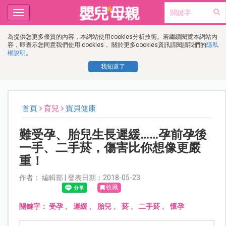
Toggle
navigation
為提供您更多優質的內容，本網站使用cookies分析技術。若繼續閱覽本網站內
容，即表示您同意我們使用 cookies， 關於更多cookies資訊請閱讀我們的
隱私
權說明
。
我知道了
首頁
育兒
寶貝健康
難受孕、胎兒生長遲緩……孕前孕後
一手、二手菸，傷害比你想像更嚴
重！
作者： 編輯部 | 發表日期：2018-05-23
收藏
關鍵字：
受孕
、
遲緩
、
胎兒
、
菸
、
二手菸
、
懷孕