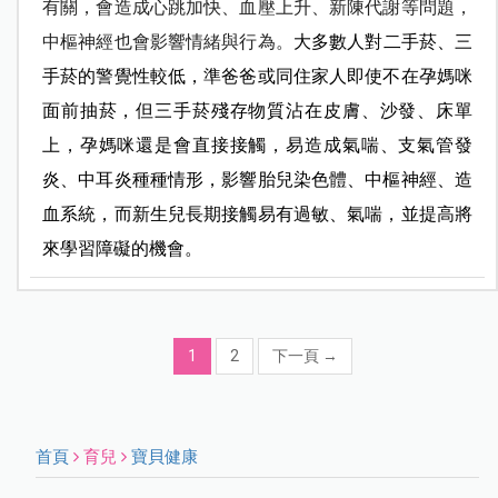
有關，會造成心跳加快、血壓上升、新陳代謝等問題，
中樞神經也會影響情緒與行為。
大多數人對二手菸、三
手菸的警覺性較低，準爸爸或同住家人即使不在孕媽咪
面前抽菸，但三手菸殘存物質沾在皮膚、沙發、床單
上，孕媽咪還是會直接接觸，易造成氣喘、支氣管發
炎、中耳炎種種情形，影響胎兒染色體、中樞神經、造
血系統，而新生兒長期接觸易有過敏、氣喘，並提高將
來學習障礙的機會。
1
2
下一頁
→
首頁
育兒
寶貝健康