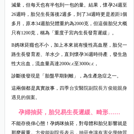
減量，但每天也有半包到一包的量。結果，懷孕24週至
26週時，胎兒生長落後2週多，到了34週時更是差距1個
多月，原本34週胎兒體重約為2000克，但這個胎兒大概
只有1200克，稱為「重度子宮內生長發育遲緩」。
B媽咪菸癮也不小，加上本來就有慢性高血壓，胎兒一
路生長發育差、羊水少，直到懷孕36週時待產，發生急
性大出血，流血量高達2000c.c至3000c.c，
診斷後發現是「胎盤早期剝離」，為生產急症之一。
這兩個都是真實故事，
四季台安醫院副院長方俊能親身
遇見的個案。
孕婦抽菸，胎兒易生長遲緩、畸形……
不能存僥倖心態！孕媽咪抽菸，對母體和胎兒影響就是
那麼嚴重。
方俊能副院長表示，抽菸會讓有害化學物質