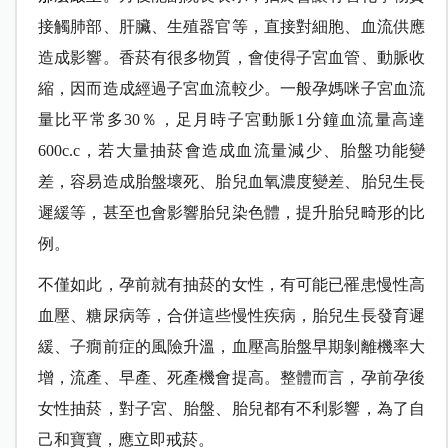
接觸肺部、肝臟、生殖器官等，直接對細胞、血流供應
造成影響。香菸有很多物質，會使得子宮血管、動脈收
縮，因而造成經過子宮血流較少。一般孕媽咪子宮血流
量比平常多30％，足月時子宮動脈1分鐘血流量高達
600c.c，若大量抽菸會造成血流量減少、胎盤功能變
差，容易造成胎盤壞死、胎兒血氧濃度變差、胎兒生長
遲緩等，甚至也會影響胎兒染色體，提升胎兒畸形的比
例。
不僅如此，孕前就有抽菸的女性，有可能已罹患慢性高
血壓、糖尿病等，合併這些慢性疾病，胎兒生長發育遲
緩、子癇前症的風險升溫，血壓高胎盤早期剝離機率大
增，流產、早產、死產機會提高。整體而言，孕前孕後
女性抽菸，對子宮、胎盤、胎兒都有不利影響，為了自
己和寶寶，應立即戒菸。