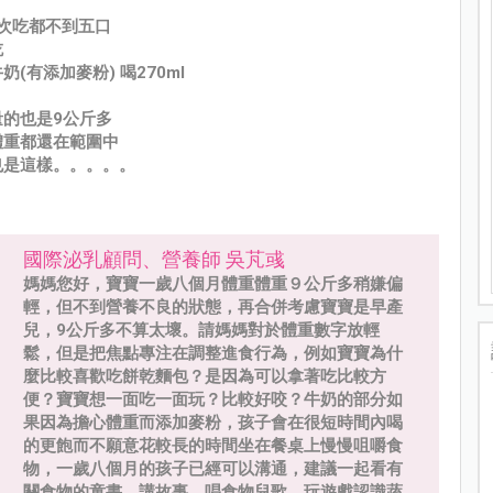
每次吃都不到五口
吃
(有添加麥粉) 喝270ml
的也是9公斤多
體重都還在範圍中
也是這樣。。。。。
國際泌乳顧問、營養師 吳芃彧
媽媽您好，寶寶一歲八個月體重體重９公斤多稍嫌偏
輕，但不到營養不良的狀態，再合併考慮寶寶是早產
兒，9公斤多不算太壞。請媽媽對於體重數字放輕
鬆，但是把焦點專注在調整進食行為，例如寶寶為什
麼比較喜歡吃餅乾麵包？是因為可以拿著吃比較方
便？寶寶想一面吃一面玩？比較好咬？牛奶的部分如
果因為擔心體重而添加麥粉，孩子會在很短時間內喝
的更飽而不願意花較長的時間坐在餐桌上慢慢咀嚼食
物，一歲八個月的孩子已經可以溝通，建議一起看有
關食物的童書、講故事、唱食物兒歌、玩遊戲認識蔬