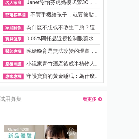
Janet謝怡芬虎媽模式禁3C，看...
名人家庭
不買手機給孩子，就要被貼「...
部落客專欄
為什麼不想或不敢生二胎？這8...
家庭關係
0.05%阿托品近視控制眼藥水納...
寶貝健康
晚婚晚育是無法改變的現實，...
醫師專欄
小說家青竹酒產後成半植物人...
產後照護
守護寶寶的黃金睡眠：為什麼...
專家專欄
試用募集
看更多