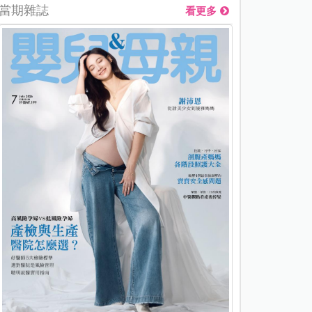
當期雜誌
看更多