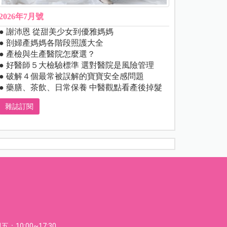
2026年7月號
● 謝沛恩 從甜美少女到優雅媽媽
● 剖婦產媽媽各階段照護大全
● 產檢與生產醫院怎麼選？
● 好醫師５大檢驗標準 選對醫院是風險管理
● 破解４個最常被誤解的寶寶安全感問題
● 藥膳、茶飲、日常保養 中醫觀點看產後掉髮
雜誌訂閱
：10:00~17:30