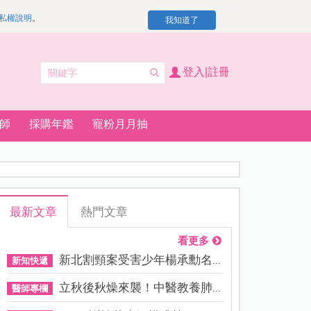
私權說明
。
我知道了
登入|註冊
師
採購年鑑
寵粉月月抽
最新文章
熱門文章
看更多
新北割頸案受害少年楊承勳名...
新知快遞
立秋後秋燥來襲！中醫教養肺...
醫師專欄