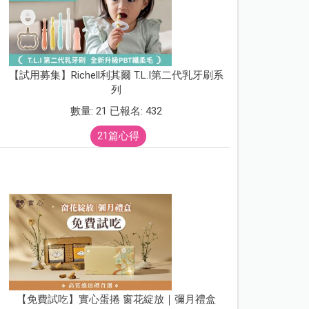
【試用募集】Richell利其爾 T.L.I第二代乳牙刷系
列
數量: 21 已報名: 432
21篇心得
【免費試吃】實心蛋捲 窗花綻放｜彌月禮盒