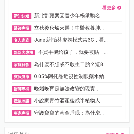
看更多
新北割頸案受害少年楊承勳名...
新知快遞
立秋後秋燥來襲！中醫教養肺...
醫師專欄
Janet謝怡芬虎媽模式禁3C，看...
名人家庭
不買手機給孩子，就要被貼「...
部落客專欄
為什麼不想或不敢生二胎？這8...
家庭關係
0.05%阿托品近視控制眼藥水納...
寶貝健康
晚婚晚育是無法改變的現實，...
醫師專欄
小說家青竹酒產後成半植物人...
產後照護
守護寶寶的黃金睡眠：為什麼...
專家專欄