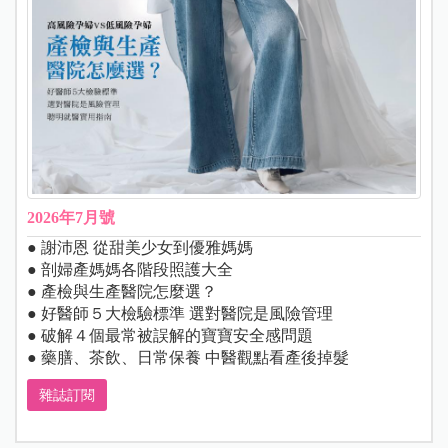
2026年7月號
● 謝沛恩 從甜美少女到優雅媽媽
● 剖婦產媽媽各階段照護大全
● 產檢與生產醫院怎麼選？
● 好醫師５大檢驗標準 選對醫院是風險管理
● 破解４個最常被誤解的寶寶安全感問題
● 藥膳、茶飲、日常保養 中醫觀點看產後掉髮
雜誌訂閱