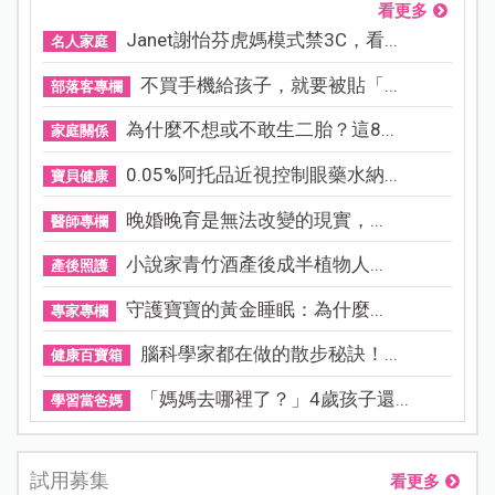
看更多
Janet謝怡芬虎媽模式禁3C，看...
名人家庭
不買手機給孩子，就要被貼「...
部落客專欄
為什麼不想或不敢生二胎？這8...
家庭關係
0.05%阿托品近視控制眼藥水納...
寶貝健康
晚婚晚育是無法改變的現實，...
醫師專欄
小說家青竹酒產後成半植物人...
產後照護
守護寶寶的黃金睡眠：為什麼...
專家專欄
腦科學家都在做的散步秘訣！...
健康百寶箱
「媽媽去哪裡了？」4歲孩子還...
學習當爸媽
試用募集
看更多