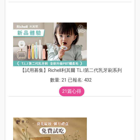
【試用募集】Richell利其爾 T.L.I第二代乳牙刷系列
數量: 21 已報名: 432
21篇心得