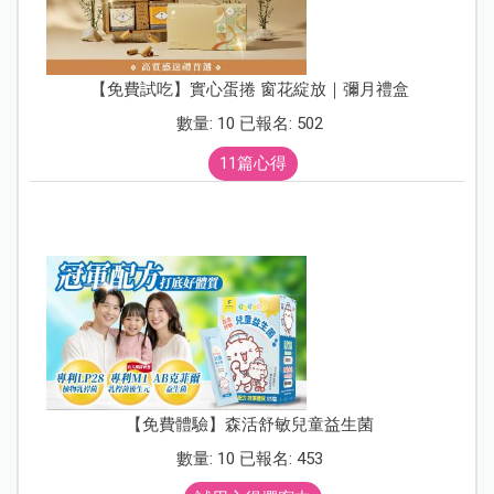
【免費試吃】實心蛋捲 窗花綻放｜彌月禮盒
數量: 10 已報名: 502
11篇心得
【免費體驗】森活舒敏兒童益生菌
數量: 10 已報名: 453