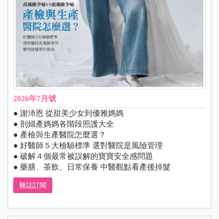
2026年7月號
● 謝沛恩 從甜美少女到優雅媽媽
● 剖婦產媽媽各階段照護大全
● 產檢與生產醫院怎麼選？
● 好醫師５大檢驗標準 選對醫院是風險管理
● 破解４個最常被誤解的寶寶安全感問題
● 藥膳、茶飲、日常保養 中醫觀點看產後掉髮
雜誌訂閱