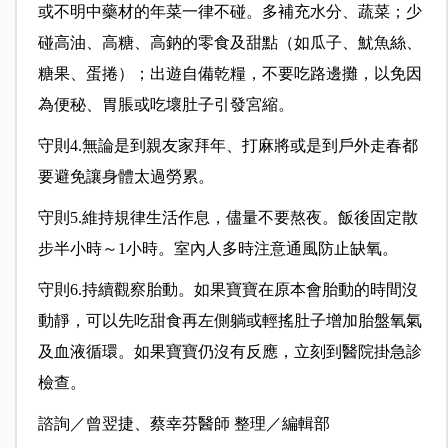
或不明中藥材的年菜一律不碰。多補充水分、蔬菜；少
碰高油、高糖、高鈉的零食及甜點（如瓜子、魷魚絲、
糖果、蛋捲）；出遊自備乾糧，不要吃路邊攤，以免因
為便秘、胃脹或吃壞肚子引發宮縮。
守則4.無論是到親友家拜年、打麻將或是到戶外走春都
要避免讓身體太過勞累。
守則5.維持規律生活作息，儘量不要熬夜。飯後固定散
步半小時～1小時。室內人多時注意通風防止缺氧。
守則6.持續觀察胎動。如果寶寶在原本會胎動的時間沒
動靜，可以先吃甜食再左側躺或輕搖肚子增加胎盤氧氣
及血液循環。如果寶寶仍沒有反應，立刻到醫院掛急診
檢查。
諮詢／曾翌捷、蔡幸芬醫師 整理／編輯部