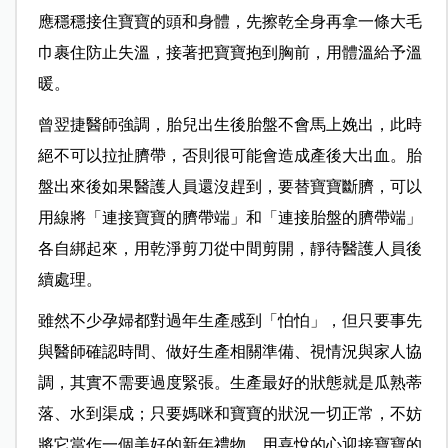
應穩穩接住寶寶的頭和身體，先擦乾全身再拿一條大毛
巾裹住防止失溫，接著把寶寶抱到胸前，用體溫給予溫
暖。
曾翌捷醫師強調，胎兒出生後胎盤不會馬上娩出，此時
絕不可以拉扯臍帶，否則很可能會造成產後大出血。胎
盤出來後如果醫護人員還沒趕到，要替寶寶斷臍，可以
用線將「連接寶寶的臍帶端」和「連接胎盤的臍帶端」
各自綁起來，用乾淨剪刀從中間剪開，靜待醫護人員後
續處理。
雖然不少孕婦都對過年生產感到「怕怕」，但只要事先
與醫師確認時間、做好生產相關準備、視情況與家人協
調，其實不需要過度緊張。生產最好的狀態就是瓜熟蒂
落、水到渠成；只要媽咪和寶寶的狀況一切正常，不妨
將它當作一個美好的新年禮物，用喜悅的心迎接寶寶的