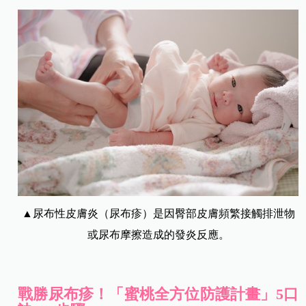
▲尿布性皮膚炎（尿布疹）是因臀部皮膚頻繁接觸排泄物
或尿布摩擦造成的發炎反應。
戰勝尿布疹！「蜜桃全方位防護計畫」5口