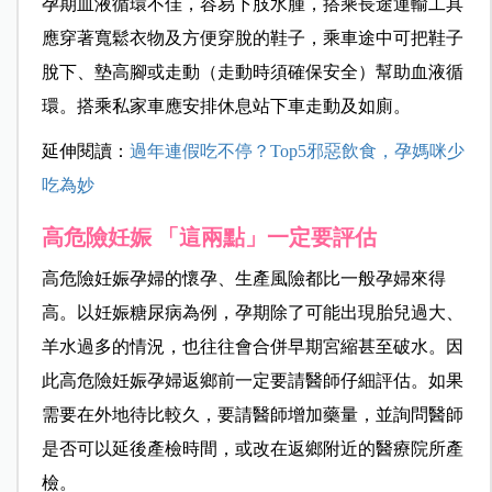
孕期血液循環不佳，容易下肢水腫，搭乘長途運輸工具
應穿著寬鬆衣物及方便穿脫的鞋子，乘車途中可把鞋子
脫下、墊高腳或走動（走動時須確保安全）幫助血液循
環。搭乘私家車應安排休息站下車走動及如廁。
延伸閱讀：
過年連假吃不停？Top5邪惡飲食，孕媽咪少
吃為妙
高危險妊娠 「這兩點」一定要評估
高危險妊娠孕婦的懷孕、生產風險都比一般孕婦來得
高。以妊娠糖尿病為例，孕期除了可能出現胎兒過大、
羊水過多的情況，也往往會合併早期宮縮甚至破水。因
此高危險妊娠孕婦返鄉前一定要請醫師仔細評估。如果
需要在外地待比較久，要請醫師增加藥量，並詢問醫師
是否可以延後產檢時間，或改在返鄉附近的醫療院所產
檢。