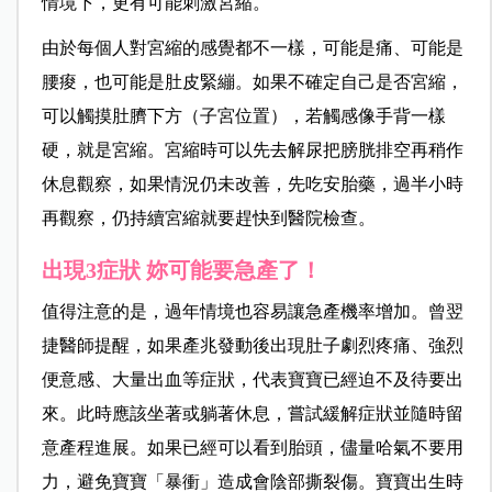
情境下，更有可能刺激宮縮。
由於每個人對宮縮的感覺都不一樣，可能是痛、可能是
腰痠，也可能是肚皮緊繃。如果不確定自己是否宮縮，
可以觸摸肚臍下方（子宮位置），若觸感像手背一樣
硬，就是宮縮。宮縮時可以先去解尿把膀胱排空再稍作
休息觀察，如果情況仍未改善，先吃安胎藥，過半小時
再觀察，仍持續宮縮就要趕快到醫院檢查。
出現3症狀 妳可能要急產了！
值得注意的是，過年情境也容易讓急產機率增加。曾翌
捷醫師提醒，如果產兆發動後出現肚子劇烈疼痛、強烈
便意感、大量出血等症狀，代表寶寶已經迫不及待要出
來。此時應該坐著或躺著休息，嘗試緩解症狀並隨時留
意產程進展。如果已經可以看到胎頭，儘量哈氣不要用
力，避免寶寶「暴衝」造成會陰部撕裂傷。寶寶出生時