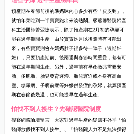
這些孕婦
過年生產機率高
預產期在春節前後的準媽咪內心多少有些「皮皮剉」，
就怕年菜吃到一半寶寶跑出來湊熱鬧。馨蕙馨醫院婦產
科主治醫師曾翌捷表示，除了預產期在2月初的孕婦可
能在過年期間生產，由於寶寶足月以後隨時有可能出
來，有些寶寶則會在媽媽肚子裡多待一陣子（過期妊
娠），只要預產期前、後兩週與春節時間重疊，都有可
能在過年期間生產。另外，過年前有早產徵兆需要安
胎、多胞胎、胎兒發育遲滯、胎兒窘迫或本身有高血
壓、糖尿病、子癇前症等妊娠併發症的孕婦，就算預產
期在春節後幾週，也可能提早在過年生產。
怕找不到人接生？先確認醫院制度
觀察網路論壇留言，大家對過年生產的疑慮不外乎「怕
醫師放假找不到人接生」、「怕醫院人力不足無法獲得