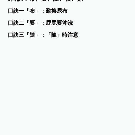
口訣一「布」：勤換尿布
口訣二「要」：屁屁要沖洗
口訣三「隨」：「隨」時注意
口訣四「便」：有「便」便趕快擦
口訣五「擦」：擦護膚膏。
3步驟：沖洗、塗護膚膏、晾臀
步驟1，沖洗：
寶寶嬌嫩的臀部就像脆弱的水蜜桃需要細心呵護，
水洗臀部的步驟就像是為植物澆水。
步驟2，塗護膚膏：