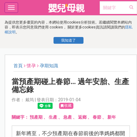
Toggle
navigation
為提供您更多優質的內容，本網站使用cookies分析技術。若繼續閱覽本網站內
容，即表示您同意我們使用 cookies， 關於更多cookies資訊請閱讀我們的
隱私
權說明
。
我知道了
首頁
懷孕
孕期知識
當預產期碰上春節… 過年安胎、生產
備忘錄
作者： 戴筠 | 發表日期：2019-01-04
收藏
關鍵字：
預產期
、
生產
、
急產
、
返鄉
、
春節
、
新年
新年將至，不少預產期在春節前後的準媽媽都開