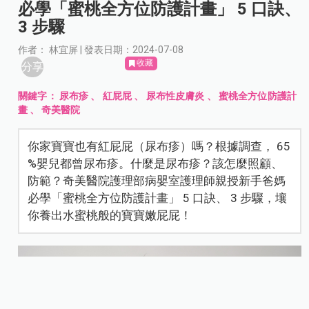
必學「蜜桃全方位防護計畫」 5 口訣、
3 步驟
作者： 林宜屏 | 發表日期：2024-07-08
收藏
分享
關鍵字：
尿布疹
、
紅屁屁
、
尿布性皮膚炎
、
蜜桃全方位防護計
畫
、
奇美醫院
你家寶寶也有紅屁屁（尿布疹）嗎？根據調查， 65
%嬰兒都曾尿布疹。什麼是尿布疹？該怎麼照顧、
防範？奇美醫院護理部病嬰室護理師親授新手爸媽
必學「蜜桃全方位防護計畫」 5 口訣、 3 步驟，壤
你養出水蜜桃般的寶寶嫩屁屁！