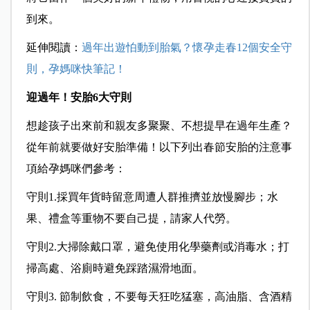
到來。
延伸閱讀：
過年出遊怕動到胎氣？懷孕走春12個安全守
則，孕媽咪快筆記！
迎過年！安胎6
大守則
想趁孩子出來前和親友多聚聚、不想提早在過年生產？
從年前就要做好安胎準備！以下列出春節安胎的注意事
項給孕媽咪們參考：
守則1.採買年貨時留意周遭人群推擠並放慢腳步；水
果、禮盒等重物不要自己提，請家人代勞。
守則2.大掃除戴口罩，避免使用化學藥劑或消毒水；打
掃高處、浴廁時避免踩踏濕滑地面。
守則3. 節制飲食，不要每天狂吃猛塞，高油脂、含酒精