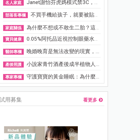
Janet謝怡芬虎媽模式禁3C，看...
名人家庭
不買手機給孩子，就要被貼「...
部落客專欄
為什麼不想或不敢生二胎？這8...
家庭關係
0.05%阿托品近視控制眼藥水納...
寶貝健康
晚婚晚育是無法改變的現實，...
醫師專欄
小說家青竹酒產後成半植物人...
產後照護
守護寶寶的黃金睡眠：為什麼...
專家專欄
試用募集
看更多