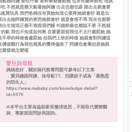
很黏她阿嬤 要吃什麼 要幹麻都會給她 也常吃糖果餅乾 很挑
吃 不然就是整天黏著她阿嬤 出去也都也跟 跟出去就會要
搖買玩具 我們爸媽沒有買她知道公婆疼她就會吵 就是出
跟出去她阿嬤買的東西她就會吵 就是會很不乖 現在也都要
弟出生後現正都不肯跟我們睡 叫她幹麻也都說不要 不然就
的黏 我也不知道如何教 在婆婆面前我也不太行處罰她 她
爸不乖的時後會處罰她 但我們上班的時後 她就會對阿嬤這
法價值觀行為我也都真的覺得偏差了 阿嬤也會罵但是她就
怎麼樣就怎麼樣
嬰兒與母親
媽媽您好，關於隔代教養問題可參考以下文章
．寶貝總跟阿嬤、保母黏TT... 別讓孩子成為「最熟悉
的陌生人」
https://www.mababy.com/knowledge-detail?
id=5979
※本平台主要為協助家長釐清迷思，不能取代實際醫
師、專家當面問診與諮詢。