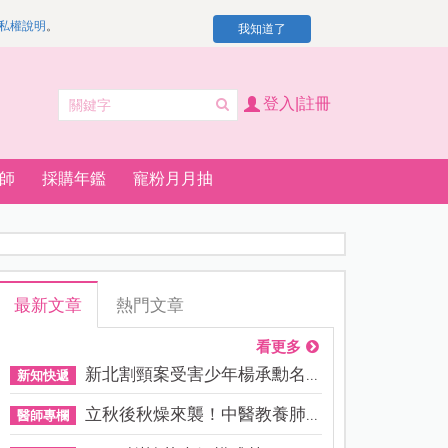
私權說明
。
我知道了
登入|註冊
師
採購年鑑
寵粉月月抽
最新文章
熱門文章
看更多
新北割頸案受害少年楊承勳名...
新知快遞
立秋後秋燥來襲！中醫教養肺...
醫師專欄