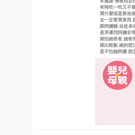
常膩愛 導致現在
有時吃一吃又不要
買什麼或是要坐搖
去一定要買東西 
跟阿嬤睡 自從弟
是哭著找阿嬤非常
就怕她爸爸 她爸
樣比較黏 她的想
是不怕她阿嬤 想