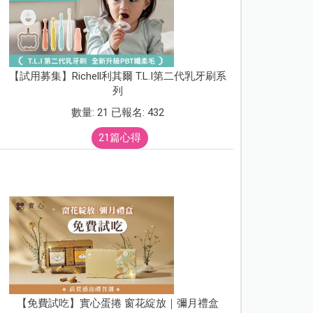
【試用募集】Richell利其爾 T.L.I第二代乳牙刷系
列
數量: 21 已報名: 432
21篇心得
【免費試吃】實心蛋捲 窗花綻放｜彌月禮盒