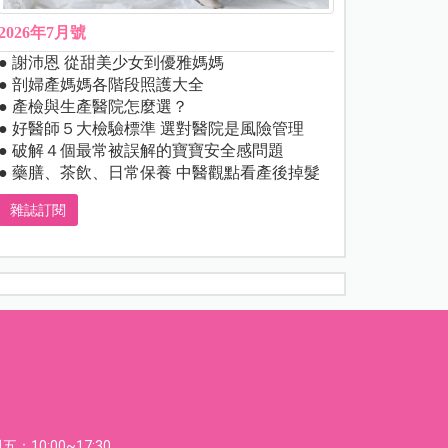
2026年7月號
● 謝沛恩 從甜美少女到優雅媽媽
● 剖婦產媽媽各階段照護大全
● 產檢與生產醫院怎麼選？
● 好醫師５大檢驗標準 選對醫院是風險管理
● 破解４個最常被誤解的寶寶安全感問題
● 藥膳、茶飲、日常保養 中醫觀點看產後掉髮
雜誌訂閱
：10:00~17:30