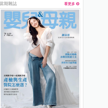
當期雜誌
看更多